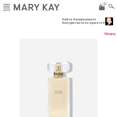
0
МЕНЮ
Найти Независимого
Консультанта по красоте
Печать