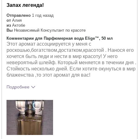
Запах легенда!
Отправлено
1 год назад
от
Алия
из
Актобе
Вы
Независимый Консультант по красоте
Комментарии для Парфюмерная вода Elige™, 50 мл
Этот аромат ассоциируется у меня с
роскошью,богатством,достатком,красотой . Нанося его
хочется быть леди и нести в мир красоту! У него
невероятный шлейф. Который меняется в течении дня .
Стойкость несколько дней. Если хотите окунуться в мир
блаженства ,то этот аромат для вас!
Подробнее
Что лучшего всего опишет твои
Сладкий
впечатления от аромата?
Насколько вам понравился аромат?
5