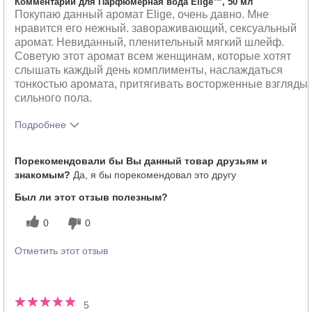
Комментарии для Парфюмерная вода Elige™, 50 мл
Покупаю данный аромат Elige, очень давно. Мне
нравится его нежный. завораживающий, сексуальный
аромат. Невиданный, пленительный мягкий шлейф.
Советую этот аромат всем женщинам, которые хотят
слышать каждый день комплименты, наслаждаться
тонкостью аромата, притягивать восторженные взгляды
сильного пола.
Подробнее
Что лучшего всего опишет твои
Сладкий
Порекомендовали бы Вы данный товар друзьям и
впечатления от аромата?
знакомым?
Да, я бы порекомендовал это другу
Насколько вам понравился аромат?
5
Был ли этот отзыв полезным?
0
0
Отметить этот отзыв
5