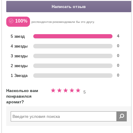
Написать отзыв
100%
респондентов рекомендовали бы это другу.
5 звезд
4
4 звезды
0
3 звезды
0
2 звезды
0
1 Звезда
0
Насколько вам
Номинальный
5
понравился
5.0
аромат?
из
5
звезд