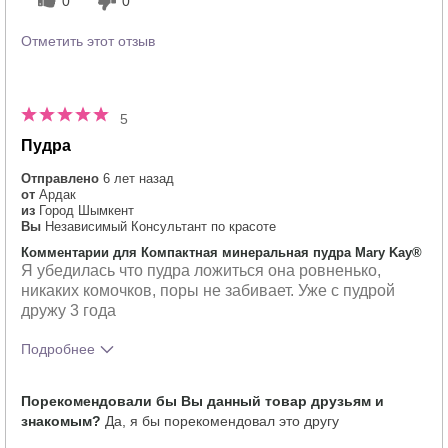
0
0
Отметить этот отзыв
5
Пудра
Отправлено
6 лет назад
от
Ардак
из
Город Шымкент
Вы
Независимый Консультант по красоте
Комментарии для Компактная минеральная пудра Mary Kay®
Я убедилась что пудра ложиться она ровненько,
никаких комочков, поры не забивает. Уже с пудрой
дружу 3 года
Подробнее
Тебе понравился оттенок этого
5
Порекомендовали бы Вы данный товар друзьям и
продукта?
знакомым?
Да, я бы порекомендовал это другу
Как отличается опыт использования
5
этого продукта от декоративной