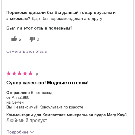
Тебе понравился оттенок этого
5
Порекомендовали бы Вы данный товар друзьям и
продукта?
знакомым?
Да, я бы порекомендовал это другу
Как отличается опыт использования
5
этого продукта от декоративной
Был ли этот отзыв полезным?
косметики других брендов?
5
0
Отметить этот отзыв
5
Супер качество! Модные оттенки!
Отправлено
6 лет назад
от
Anna1980
из
Семей
Вы
Независимый Консультант по красоте
Комментарии для Компактная минеральная пудра Mary Kay®
Любимый продукт
Подробнее