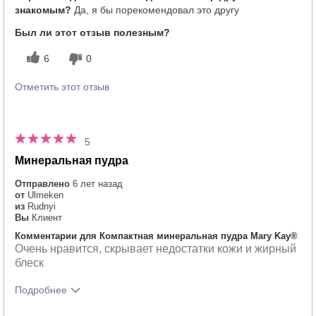
знакомым?
Да, я бы порекомендовал это другу
Как отличается опыт использования
5
этого продукта от декоративной
Был ли этот отзыв полезным?
косметики других брендов?
6
0
Отметить этот отзыв
5
Минеральная пудра
Отправлено
6 лет назад
от
Ulmeken
из
Rudnyi
Вы
Клиент
Комментарии для Компактная минеральная пудра Mary Kay®
Очень нравится, скрывает недостатки кожи и жирный
блеск
Подробнее
Тебе понравился оттенок этого