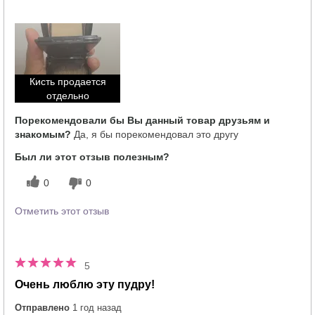
Тебе понравился оттенок этого
5
продукта?
Как отличается опыт использования
5
этого продукта от декоративной
косметики других брендов?
Кисть продается
отдельно
Порекомендовали бы Вы данный товар друзьям и
знакомым?
Да, я бы порекомендовал это другу
Был ли этот отзыв полезным?
0
0
Отметить этот отзыв
5
Очень люблю эту пудру!
Отправлено
1 год назад