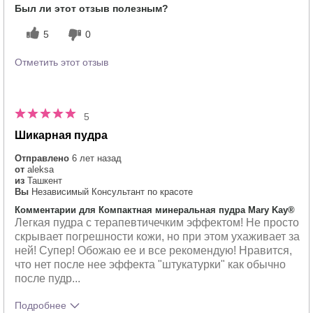
5
Был ли этот отзыв полезным?
продукта?
Как отличается опыт использования
5
5
0
этого продукта от декоративной
косметики других брендов?
Отметить этот отзыв
5
Шикарная пудра
Отправлено
6 лет назад
от
aleksa
из
Ташкент
Вы
Независимый Консультант по красоте
Комментарии для Компактная минеральная пудра Mary Kay®
Легкая пудра с терапевтичечким эффектом! Не просто
скрывает погрешности кожи, но при этом ухаживает за
ней! Супер! Обожаю ее и все рекомендую! Нравится,
что нет после нее эффекта "штукатурки" как обычно
после пудр...
Подробнее