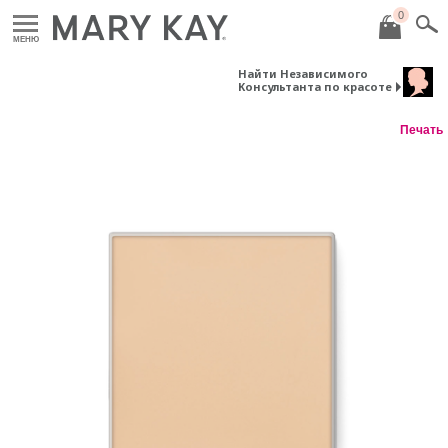
0
МЕНЮ
Найти Независимого
Консультанта по красоте
Печать