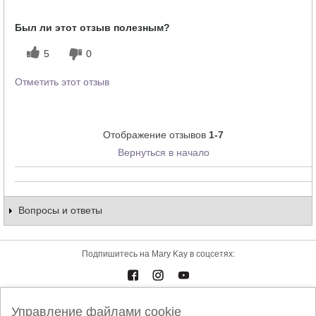
Тебе понравился оттенок этого
5
Был ли этот отзыв полезным?
продукта?
Как отличается опыт использования
5
5
0
этого продукта от декоративной
косметики других брендов?
Отметить этот отзыв
Отображение отзывов
1-7
Вернуться в начало
Вопросы и ответы
Подпишитесь на Mary Kay в соцсетях:
Каталоги
Контакты
Управление файлами cookie