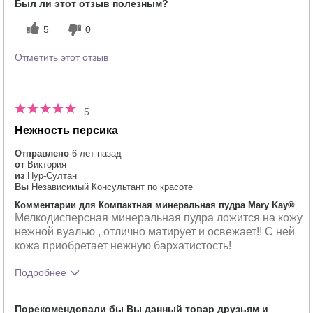
Был ли этот отзыв полезным?
косметики других брендов?
5
0
Отметить этот отзыв
5
Нежность персика
Отправлено
6 лет назад
от
Виктория
из
Нур-Султан
Вы
Независимый Консультант по красоте
Комментарии для Компактная минеральная пудра Mary Kay®
Мелкодисперсная минеральная пудра ложится на кожу
нежной вуалью , отлично матирует и освежает!! С ней
кожа приобретает нежную бархатистость!
Подробнее
Тебе понравился оттенок этого
5
Порекомендовали бы Вы данный товар друзьям и
продукта?