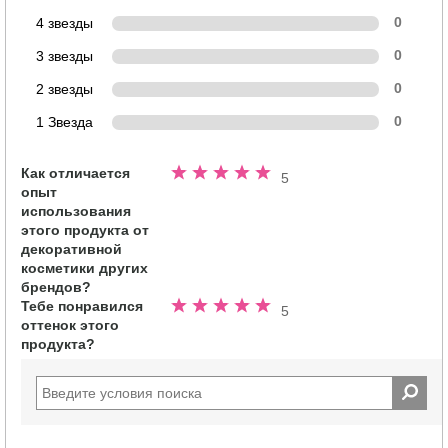
4 звезды
0
3 звезды
0
2 звезды
0
1 Звезда
0
Как отличается
Номинальный
5
опыт
5.0
использования
из
этого продукта от
5
декоративной
звезд
косметики других
брендов?
Тебе понравился
Номинальный
5
оттенок этого
5.0
продукта?
из
5
звезд