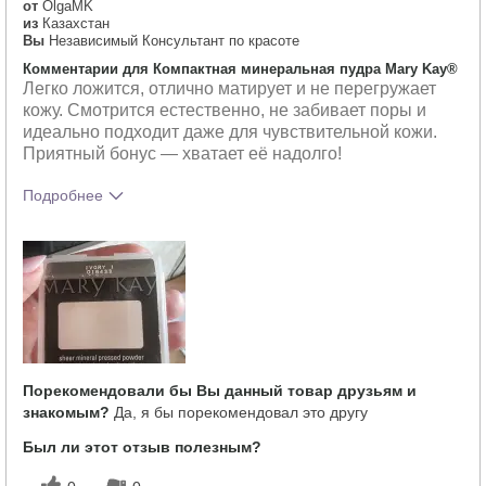
от
OlgaMK
из
Казахстан
Вы
Независимый Консультант по красоте
Комментарии для Компактная минеральная пудра Mary Kay®
Легко ложится, отлично матирует и не перегружает
кожу. Смотрится естественно, не забивает поры и
идеально подходит даже для чувствительной кожи.
Приятный бонус — хватает её надолго!
Подробнее
Тебе понравился оттенок этого
5
продукта?
Как отличается опыт использования
5
этого продукта от декоративной
косметики других брендов?
Порекомендовали бы Вы данный товар друзьям и
знакомым?
Да, я бы порекомендовал это другу
Был ли этот отзыв полезным?