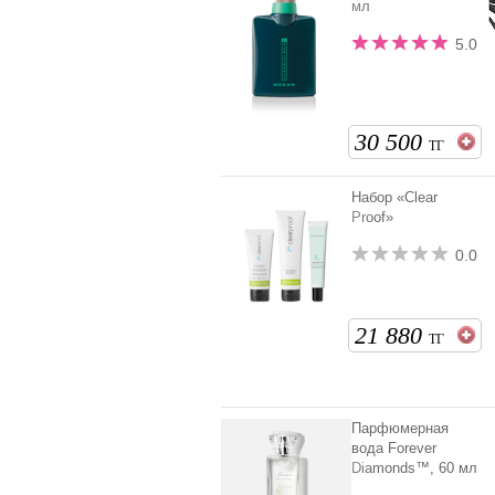
мл
5.0
30 500
ТГ
Набор «Clear
Proof»
0.0
21 880
ТГ
Парфюмерная
вода Forever
Diamonds™, 60 мл