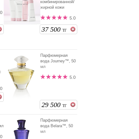
комбинированной/
жирной кожи
.0
5.0
37 500
ТГ
Парфюмерная
вода Journey™, 50
мл
®
5.0
.0
29 500
ТГ
Парфюмерная
мл
вода Belara™, 50
мл
.0