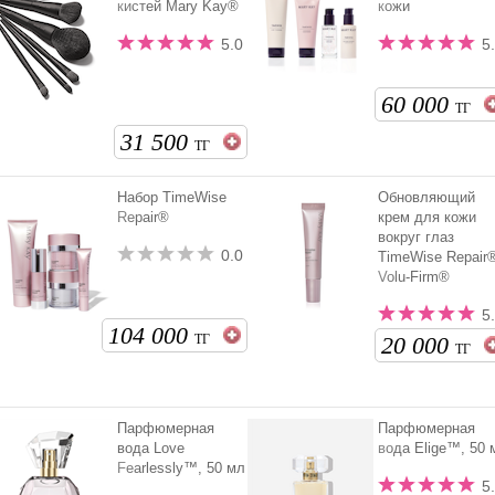
кистей Mary Kay®
кожи
5.0
5
60 000
ТГ
31 500
ТГ
Набор TimeWise
Обновляющий
Repair®
крем для кожи
вокруг глаз
0.0
TimeWise Repair
Volu-Firm®
5
104 000
20 000
ТГ
ТГ
Парфюмерная
Парфюмерная
вода Love
вода Elige™, 50 
Fearlessly™, 50 мл
5