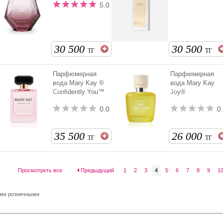
5.0
30 500
30 500
ТГ
ТГ
Парфюмерная
Парфюмерная
вода Mary Kay ®
вода Mary Kay
Confidently You™
Joy®
0.0
0
35 500
26 000
ТГ
ТГ
Просмотреть все
Предыдущий
1
2
3
4
5
6
7
8
9
1
ыми розничными