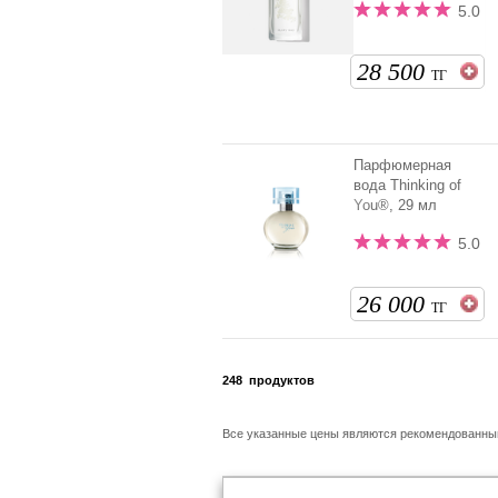
5.0
28 500
ТГ
Парфюмерная
вода Thinking of
You®, 29 мл
5.0
26 000
ТГ
248
продуктов
Все указанные цены являются рекомендованн