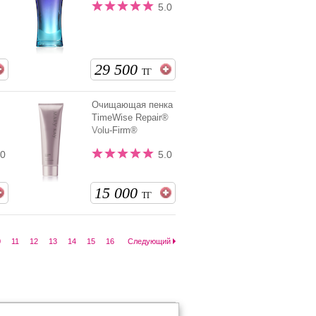
5.0
29 500
ТГ
Очищающая пенка
TimeWise Repair®
Volu-Firm®
.0
5.0
15 000
ТГ
0
11
12
13
14
15
16
Следующий