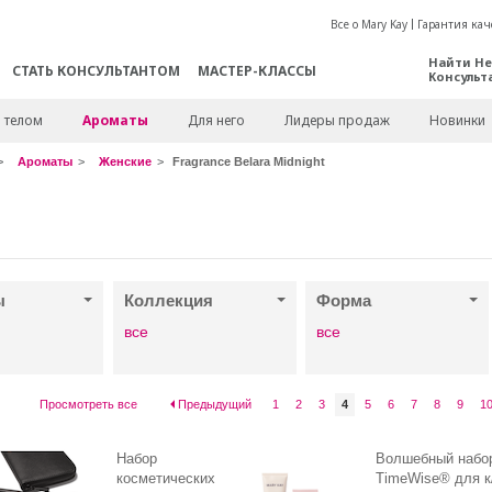
Все о Mary Kay
Гарантия кач
Найти Не
СТАТЬ КОНСУЛЬТАНТОМ
МАСТЕР-КЛАССЫ
Консульт
а телом
Ароматы
Для него
Лидеры продаж
Новинки
Ароматы
Женские
Fragrance Belara Midnight
ы
Коллекция
Форма
все
все
Просмотреть все
Предыдущий
1
2
3
4
5
6
7
8
9
1
Набор
Волшебный набо
косметических
TimeWise® для к