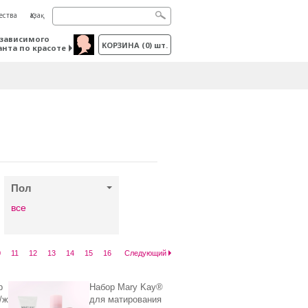
ества
Қазақ
зависимого
КОРЗИНА
(
0
) шт.
анта по красоте
Пол
все
0
11
12
13
14
15
16
Следующий
р
Набор Mary Kay®
/ж
для матирования