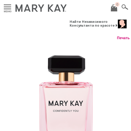
0
МЕНЮ
Найти Независимого
Консультанта по красоте
Печать