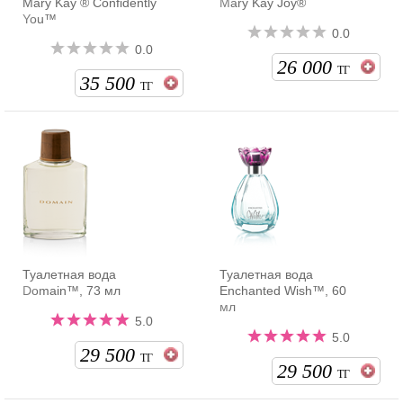
Mary Kay ® Confidently
Mary Kay Joy®
You™
0.0
0.0
26 000
ТГ
35 500
ТГ
Туалетная вода
Туалетная вода
Domain™, 73 мл
Enchanted Wish™, 60
мл
5.0
5.0
29 500
ТГ
29 500
ТГ