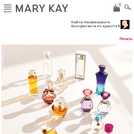
0
МЕНЮ
Найти Независимого
Консультанта по красоте
Печать