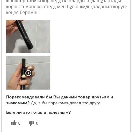
кірпіктер табиғи көрінеді, ол оларды аздап ұзартады,
көріністі мәнерлі етеді, мен бұл өнімді қолданып көруге
кеңес беремін!
Порекомендовали бы Вы данный товар друзьям и
знакомым?
Да, я бы порекомендовал это другу
Был ли этот отзыв полезным?
0
0