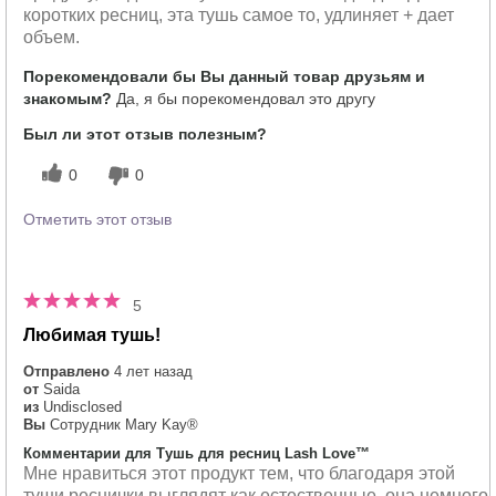
коротких ресниц, эта тушь самое то, удлиняет + дает
объем.
Порекомендовали бы Вы данный товар друзьям и
знакомым?
Да, я бы порекомендовал это другу
Был ли этот отзыв полезным?
0
0
Отметить этот отзыв
5
Любимая тушь!
Отправлено
4 лет назад
от
Saida
из
Undisclosed
Вы
Сотрудник Mary Kay®
Комментарии для Тушь для ресниц Lash Love™
Мне нравиться этот продукт тем, что благодаря этой
туши реснички выглядят как естественные, она немного