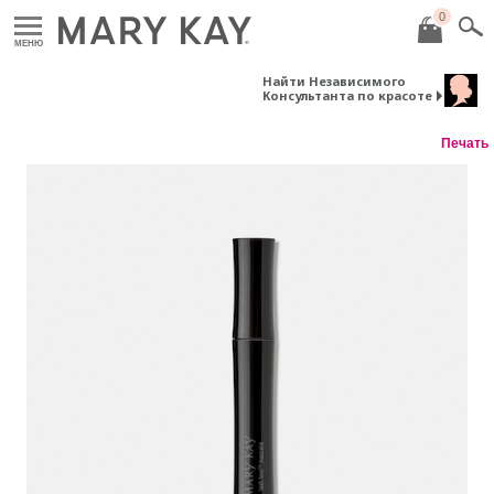
0
МЕНЮ
Найти Независимого
Консультанта по красоте
Печать