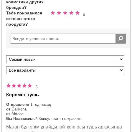
звезд
косметики других
брендов?
Тебе понравился
Номинальный
5
оттенок этого
5.0
продукта?
из
5
звезд
5
Керемет тушь
Отправлено
1 год назад
от
Galikona
из
Aktobe
Вы
Независимый Консультант по красоте
Маған бұл өнім ұнайды, өйткені осы тушь арқасында