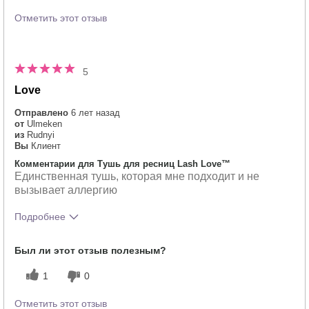
Отметить этот отзыв
5
Love
Отправлено
6 лет назад
от
Ulmeken
из
Rudnyi
Вы
Клиент
Комментарии для Тушь для ресниц Lash Love™
Единственная тушь, которая мне подходит и не
вызывает аллергию
Подробнее
Тебе понравился оттенок этого
5
Был ли этот отзыв полезным?
продукта?
Как отличается опыт использования
5
1
0
этого продукта от декоративной
косметики других брендов?
Отметить этот отзыв