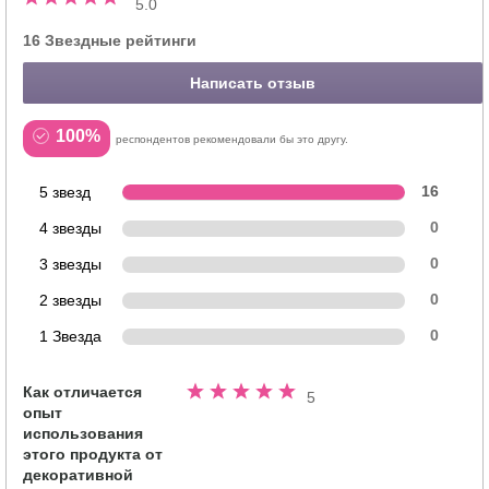
5.0
16 Звездные рейтинги
Написать отзыв
100%
респондентов рекомендовали бы это другу.
5 звезд
16
4 звезды
0
3 звезды
0
2 звезды
0
1 Звезда
0
Как отличается
Номинальный
5
опыт
5.0
использования
из
этого продукта от
5
декоративной