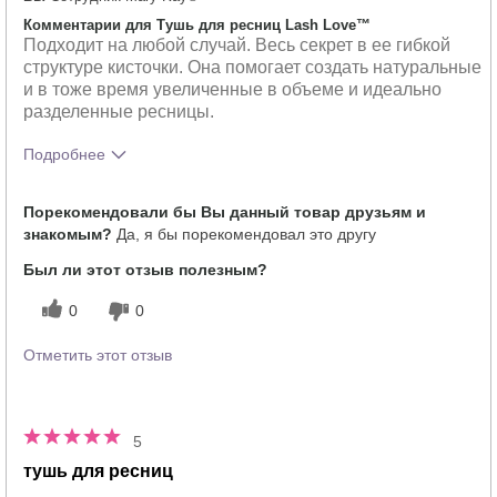
Комментарии для Тушь для ресниц Lash Love™
Подходит на любой случай. Весь секрет в ее гибкой
структуре кисточки. Она помогает создать натуральные
и в тоже время увеличенные в объеме и идеально
разделенные ресницы.
Подробнее
Тебе понравился оттенок этого
5
Порекомендовали бы Вы данный товар друзьям и
продукта?
знакомым?
Да, я бы порекомендовал это другу
Как отличается опыт использования
5
этого продукта от декоративной
Был ли этот отзыв полезным?
косметики других брендов?
0
0
Отметить этот отзыв
5
тушь для ресниц