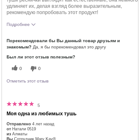
удлиняет их, делая взгляд более выразительным,
рекомендую попробовать этот продукт!
Подробнее
Тебе понравился оттенок этого
5
Порекомендовали бы Вы данный товар друзьям и
продукта?
знакомым?
Да, я бы порекомендовал это другу
Был ли этот отзыв полезным?
0
0
Отметить этот отзыв
5
Моя одна из любимых тушь
Отправлено
4 лет назад
от
Натали 0519
из
Алматы
Вы
Сотрудник Mary Kay®