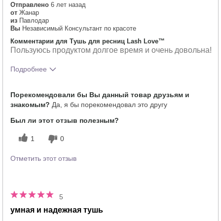
Отправлено
6 лет назад
от
Жанар
из
Павлодар
Вы
Независимый Консультант по красоте
Комментарии для Тушь для ресниц Lash Love™
Пользуюсь продуктом долгое время и очень довольна!
Подробнее
Тебе понравился оттенок этого
5
Порекомендовали бы Вы данный товар друзьям и
продукта?
знакомым?
Да, я бы порекомендовал это другу
Как отличается опыт использования
5
этого продукта от декоративной
Был ли этот отзыв полезным?
косметики других брендов?
1
0
Отметить этот отзыв
5
умная и надежная тушь