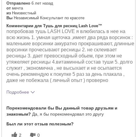
Отправлено
6 лет назад
от
мечта
из
Неизвестный
Вы
Независимый Консультант по красоте
Комментарии для Тушь для ресниц Lash Love™
попробовав тушь LASH LOVE я влюбилась в нее на
всю жизнь 1. умная щеточка ,имеет два ряда ворсинок :
маленькие ворсинки аккуратно прокрашивают, длинные
ворсинки прочесывают ресницы 2. не склеивает
ресницы 3. дает превосходный обьем, при этом не
утяжеляет ресницы 4.витаминный состав туши 5. долго
служит , экономична , не высыхает и не осыпается
очень рекомендую к покупке 5 раз за день плакала ,
даже не побежала ( личный опыт ) проверно
Подробнее
Тебе понравился оттенок этого
5
Порекомендовали бы Вы данный товар друзьям и
продукта?
знакомым?
Да, я бы порекомендовал это другу
Как отличается опыт использования
5
этого продукта от декоративной
Был ли этот отзыв полезным?
косметики других брендов?
2
0