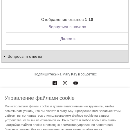
Отображение отзывов
1-10
Вернуться в начало
Далее
»
Вопросы и ответы
Подпишитесь на Mary Kay в соцсетях:
Управление файлами cookie
Каталоги
Контакты
Мы используем файлы cookie и другие аналогичные инструменты, чтобы
помочь вам узнать, что вы любите в Mary Kay. Продолжая пользоваться этим
Условия использования
Доставка и оплата
Mary Kay InTouch
сайтом, вы соглашаетесь с использованием файлов cookie на вашем
Политика конфиденциальности
устройстве, если вы не отключили их. Вы можете в любое время изменить
настройки файлов cookie с помощью элементов управления вашего веб-
Найти Независимого Консультанта по красоте
Кодекс этики АППК
браузера, однако без них некоторые разделы нашего сайта могут