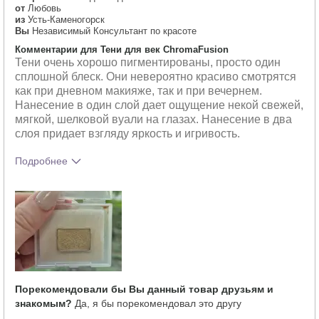
от
Любовь
из
Усть-Каменогорск
Вы
Независимый Консультант по красоте
Комментарии для Тени для век ChromaFusion
Тени очень хорошо пигментированы, просто один
сплошной блеск. Они невероятно красиво смотрятся
как при дневном макияже, так и при вечернем.
Нанесение в один слой дает ощущение некой свежей,
мягкой, шелковой вуали на глазах. Нанесение в два
слоя придает взгляду яркость и игривость.
Подробнее
Тебе понравился оттенок этого
5
продукта?
Как отличается опыт использования
4
этого продукта от декоративной
косметики других брендов?
Порекомендовали бы Вы данный товар друзьям и
знакомым?
Да, я бы порекомендовал это другу