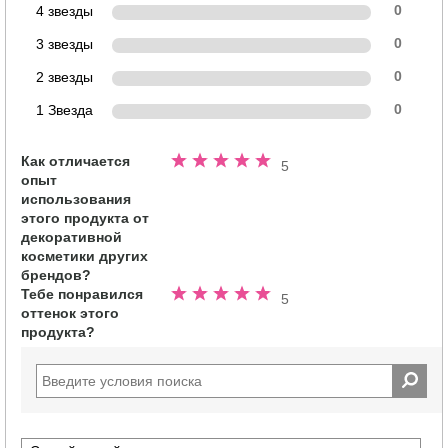
4 звезды
0
3 звезды
0
2 звезды
0
1 Звезда
0
Как отличается
Номинальный
5
опыт
5.0
использования
из
этого продукта от
5
декоративной
звезд
косметики других
брендов?
Тебе понравился
Номинальный
5
оттенок этого
5.0
продукта?
из
5
звезд