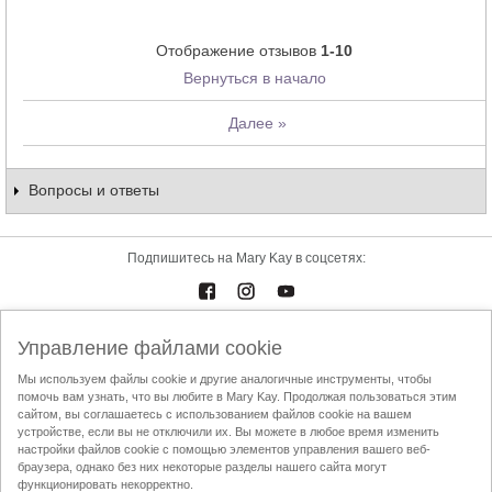
Отображение отзывов
1-10
Вернуться в начало
Далее
»
Вопросы и ответы
Подпишитесь на Mary Kay в соцсетях:
Управление файлами cookie
Каталоги
Контакты
Мы используем файлы cookie и другие аналогичные инструменты, чтобы
помочь вам узнать, что вы любите в Mary Kay. Продолжая пользоваться этим
Условия использования
Доставка и оплата
Mary Kay InTouch
сайтом, вы соглашаетесь с использованием файлов cookie на вашем
Политика конфиденциальности
устройстве, если вы не отключили их. Вы можете в любое время изменить
настройки файлов cookie с помощью элементов управления вашего веб-
Найти Независимого Консультанта по красоте
Кодекс этики АППК
браузера, однако без них некоторые разделы нашего сайта могут
функционировать некорректно.