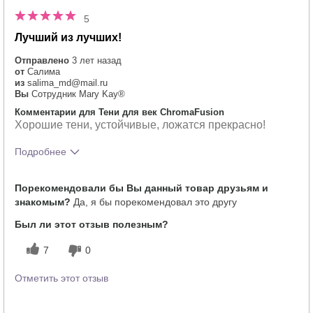
5
Лучший из лучших!
Отправлено
3 лет назад
от
Салима
из
salima_md@mail.ru
Вы
Сотрудник Mary Kay®
Комментарии для Тени для век ChromaFusion
Хорошие тени, устойчивые, ложатся прекрасно!
Подробнее
Тебе понравился оттенок этого
5
Порекомендовали бы Вы данный товар друзьям и
продукта?
знакомым?
Да, я бы порекомендовал это другу
Как отличается опыт использования
5
этого продукта от декоративной
Был ли этот отзыв полезным?
косметики других брендов?
7
0
Отметить этот отзыв