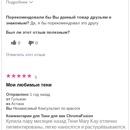
Подробнее
Тебе понравился оттенок этого
5
Порекомендовали бы Вы данный товар друзьям и
продукта?
знакомым?
Да, я бы порекомендовал это другу
Как отличается опыт использования
5
этого продукта от декоративной
Был ли этот отзыв полезным?
косметики других брендов?
0
0
Отметить этот отзыв
5
Мои любимые тени
Отправлено
1 год назад
от
Гульжан
из
Астана
Вы
Независимый Консультант по красоте
Комментарии для Тени для век ChromaFusion
Купила пару месяцев назад Тени Mary Kay отлично
пигментированы, легко наносятся и растушёвываются.