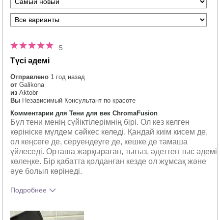
5
Түсі әдемі
Отправлено
1 год назад
от
Galikona
из
Aktobr
Вы
Независимый Консультант по красоте
Комментарии для Тени для век ChromaFusion
Бұл тени менің сүйіктілерімнің бірі. Ол кез келген
көрініске мүлдем сәйкес келеді. Қандай киім кисем де,
ол кеңсеге де, серуендеуге де, кешке де тамаша
үйлеседі. Орташа жарқыраған, тығыз, әдеттен тыс әдемі
көлеңке. Бір қабатта қолданған кезде ол жұмсақ және
әуе болып көрінеді.
Подробнее
Тебе понравился оттенок этого
5
продукта?