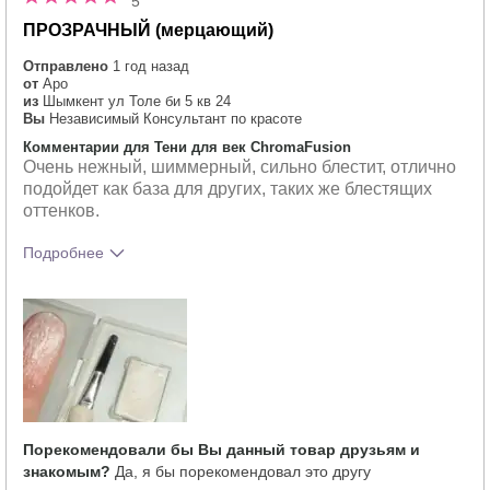
5
ПРОЗРАЧНЫЙ (мерцающий)
Отправлено
1 год назад
от
Аро
из
Шымкент ул Толе би 5 кв 24
Вы
Независимый Консультант по красоте
Комментарии для Тени для век ChromaFusion
Очень нежный, шиммерный, сильно блестит, отлично
подойдет как база для других, таких же блестящих
оттенков.
Подробнее
Тебе понравился оттенок этого
5
продукта?
Порекомендовали бы Вы данный товар друзьям и
знакомым?
Да, я бы порекомендовал это другу