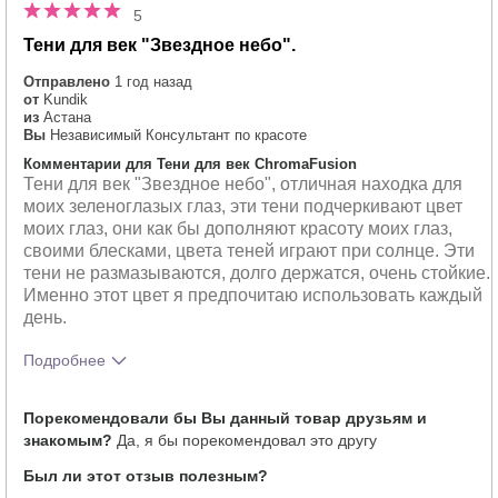
5
Тени для век "Звездное небо".
Отправлено
1 год назад
от
Kundik
из
Астана
Вы
Независимый Консультант по красоте
Комментарии для Тени для век ChromaFusion
Тени для век "Звездное небо", отличная находка для
моих зеленоглазых глаз, эти тени подчеркивают цвет
моих глаз, они как бы дополняют красоту моих глаз,
своими блесками, цвета теней играют при солнце. Эти
тени не размазываются, долго держатся, очень стойкие.
Именно этот цвет я предпочитаю использовать каждый
день.
Подробнее
Тебе понравился оттенок этого
5
Порекомендовали бы Вы данный товар друзьям и
продукта?
знакомым?
Да, я бы порекомендовал это другу
Как отличается опыт использования
5
этого продукта от декоративной
Был ли этот отзыв полезным?
косметики других брендов?