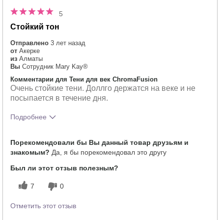
5
Стойкий тон
Отправлено
3 лет назад
от
Акерке
из
Алматы
Вы
Сотрудник Mary Kay®
Комментарии для Тени для век ChromaFusion
Очень стойкие тени. Доллго держатся на веке и не
посыпается в течение дня.
Подробнее
Тебе понравился оттенок этого
5
Порекомендовали бы Вы данный товар друзьям и
продукта?
знакомым?
Да, я бы порекомендовал это другу
Как отличается опыт использования
5
этого продукта от декоративной
Был ли этот отзыв полезным?
косметики других брендов?
7
0
Отметить этот отзыв