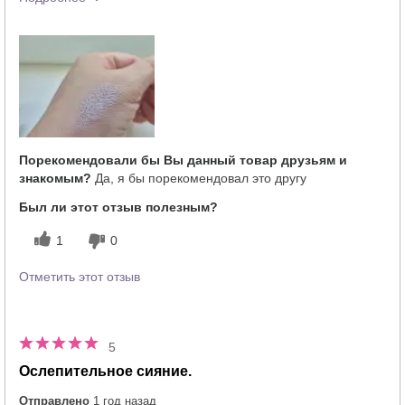
Тебе понравился оттенок этого
5
продукта?
Как отличается опыт использования
5
этого продукта от декоративной
косметики других брендов?
Порекомендовали бы Вы данный товар друзьям и
знакомым?
Да, я бы порекомендовал это другу
Был ли этот отзыв полезным?
1
0
Отметить этот отзыв
5
Ослепительное сияние.
Отправлено
1 год назад