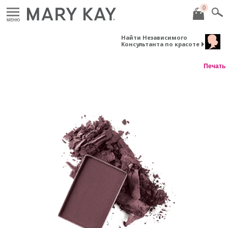
0
МЕНЮ
Найти Независимого
Консультанта по красоте
Печать