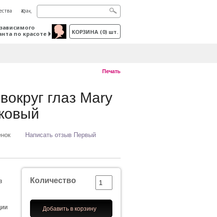
ества
Қазақ
зависимого
КОРЗИНА
(
0
) шт.
анта по красоте
Печать
вокруг глаз Mary
иковый
енок
Написать отзыв Первый
Количество
в
ции
Добавить в корзину