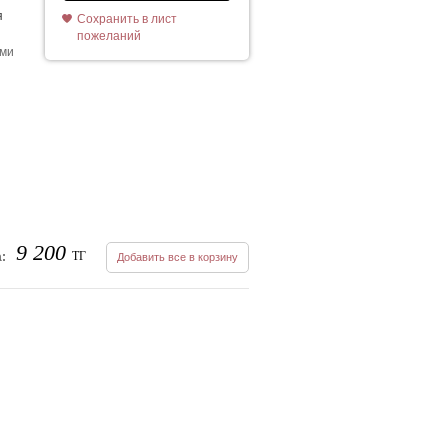
я
Сохранить в лист
пожеланий
ыми
9 200
ТГ
:
Добавить все в корзину