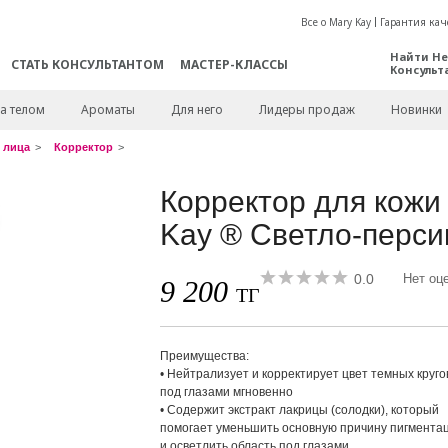
Все о Mary Kay
Гарантия кач
Найти Не
СТАТЬ КОНСУЛЬТАНТОМ
МАСТЕР-КЛАССЫ
Консульт
а телом
Ароматы
Для него
Лидеры продаж
Новинки
 лица
Корректор
Корректор для кожи 
Kay ® Светло-перс
0.0
Нет оц
9 200
ТГ
Преимущества:
• Нейтрализует и корректирует цвет темных круго
под глазами мгновенно
• Содержит экстракт лакрицы (солодки), который
помогает уменьшить основную причину пигмента
и осветлить область под глазами