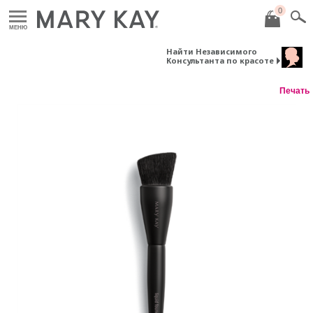
0
МЕНЮ
Найти Независимого
Консультанта по красоте
Печать