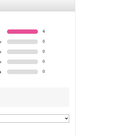
4
ы
0
ы
0
ы
0
а
0