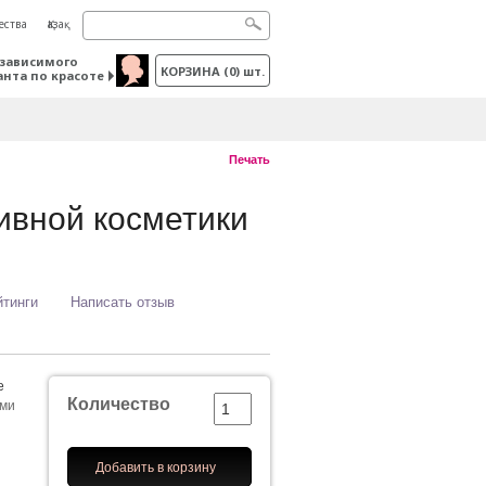
ества
Қазақ
зависимого
КОРЗИНА
(
0
) шт.
анта по красоте
Печать
ивной косметики
йтинги
Написать отзыв
e
Количество
ыми
Добавить в корзину