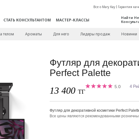
Все о Mary Kay
Гарантия кач
Найти Не
СТАТЬ КОНСУЛЬТАНТОМ
МАСТЕР-КЛАССЫ
Консульт
а телом
Ароматы
Для него
Лидеры продаж
Новинки
Футляр для декорат
Perfect Palette
5.0
4 Ре
13 400
ТГ
Футляр для декоративной косметики Perfect Palett
Все цены являются рекомендованными розничн