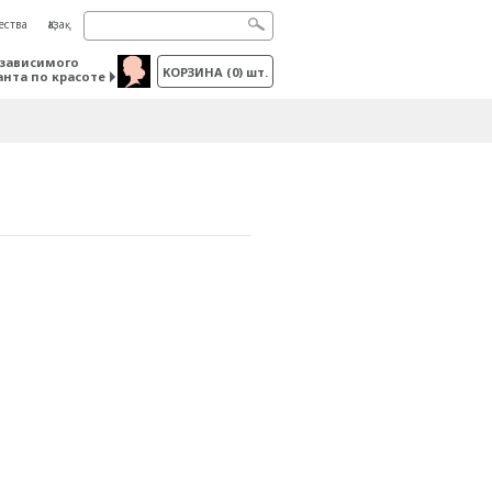
ества
Қазақ
зависимого
КОРЗИНА
(
0
) шт.
анта по красоте