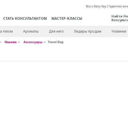
Все о Mary Kay
Гарантия кач
Найти Не
СТАТЬ КОНСУЛЬТАНТОМ
МАСТЕР-КЛАССЫ
Консульт
а телом
Ароматы
Для него
Лидеры продаж
Новинки
Макияж
Аксессуары
Travel Bag