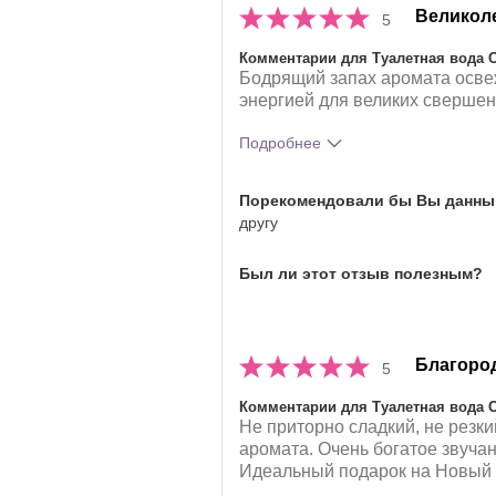
Великол
5
Комментарии для Туалетная вода 
Бодрящий запах аромата освеж
энергией для великих свершен
Подробнее
Что лучшего всего опишет твои
Порекомендовали бы Вы данный
аромата?
другу
Насколько вам понравился аро
Был ли этот отзыв полезным?
Благоро
5
Комментарии для Туалетная вода 
Не приторно сладкий, не резк
аромата. Очень богатое звучан
Идеальный подарок на Новый 