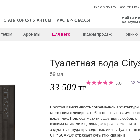
Все о Mary Kay
Гарантия кач
Найти Не
СТАТЬ КОНСУЛЬТАНТОМ
МАСТЕР-КЛАССЫ
Консульт
а телом
Ароматы
Для него
Лидеры продаж
Новинки
Туалетная вода Cit
59 мл
5.0
32 Р
33 500
ТГ
Простая изысканность современной архитектуры
может символизировать бесконечные взаимосвяз
вокруг нас. Повсюду – связи с другими, с собой, с
вашими мечтами и целями, которые заставляют
задуматься, куда приведет вас жизнь. Туалетная 
CITYSCAPE® отражает суть этих связей в