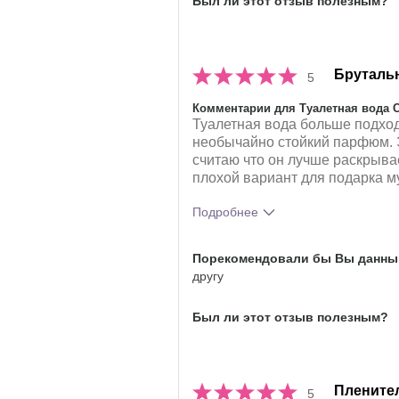
Был ли этот отзыв полезным?
Бруталь
5
Комментарии для Туалетная вода 
Туалетная вода больше подход
необычайно стойкий парфюм. Э
считаю что он лучше раскрывае
плохой вариант для подарка м
Подробнее
Что лучшего всего опишет твои
Порекомендовали бы Вы данный
от аромата?
другу
Насколько вам понравился аро
Был ли этот отзыв полезным?
Плените
5