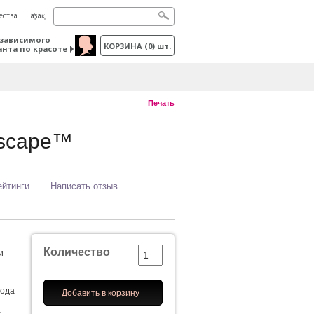
ества
Қазақ
зависимого
КОРЗИНА
(
0
) шт.
анта по красоте
Печать
yscape™
ейтинги
Написать отзыв
Количество
и
вода
Добавить в корзину