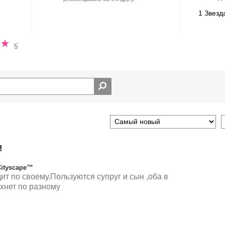
1 Звезд
ный
5
!
Cityscape™
т по своему.Пользуются супруг и сын ,оба в
хнет по разному
Древесный, Свежий,