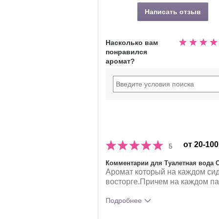
Написать отзыв
Насколько вам
Номиналь
понравился
5.0
аромат?
из
5
звезд
от 20-100
5
Комментарии для Туалетная вода 
Аромат который на каждом сиди
восторге.Причем на каждом па
Подробнее
Что лучшего всего опишет твои