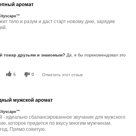
епный аромат
Cityscape™
ит тело и разум и даст старт новому дню, зарядив
ий.
 впечатления от
Древесный
 товар друзьям и знакомым?
Да, я бы порекомендовал это
мат?
5
5
0
Отметить этот отзыв
дный мужской аромат
Cityscape™
ий - идеально сбалансированное звучание для мужского
ие, которое придется по вкусу многим мужчинам.
год. Прямо советую.