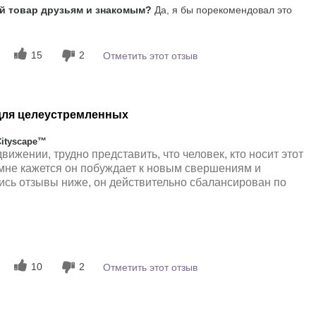
 товар друзьям и знакомым?
Да, я бы порекомендовал это
Цитрусовый
15
2
Отметить этот отзыв
для целеустремленных
Cityscape™
вижении, трудно представить, что человек, кто носит этот
 мне кажется он побуждает к новым свершениям и
сь отзывы ниже, он действительно сбалансирован по
 впечатления от
Древесный
10
2
Отметить этот отзыв
мат?
5