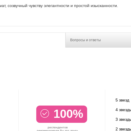
т, созвучный чувству элегантности и простой изысканности.
Вопросы и ответы
5 звезд
100%
4 звезд
3 звезд
респондентов
2 звезд
рекомендовали бы это другу.