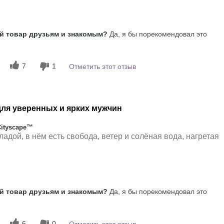
Древесный, Пряный,
 товар друзьям и знакомым?
Да, я бы порекомендовал это
Пудровый
7
1
Отметить этот отзыв
ля уверенных и ярких мужчин
Cityscape™
ладой, в нём есть свобода, ветер и солёная вода, нагретая
 впечатления от
Свежий
 товар друзьям и знакомым?
Да, я бы порекомендовал это
мат?
5
6
0
Отметить этот отзыв