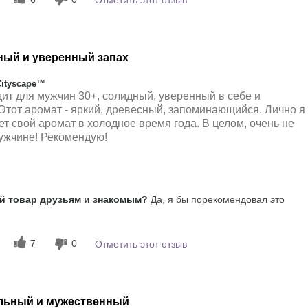
ный и уверенный запах
Cityscape™
ит для мужчин 30+, солидный, уверенный в себе и
тот аромат - яркий, древесный, запоминающийся. Лично я
т свой аромат в холодное время года. В целом, очень не
ужчине! Рекомендую!
 впечатления
Пряный, Сладкий,
 товар друзьям и знакомым?
Да, я бы порекомендовал это
Цветочный
мат?
5
7
0
Отметить этот отзыв
льный и мужественный