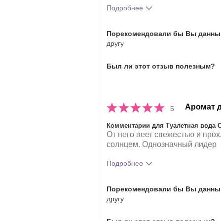
Подробнее
Что лучшего всего опишет твои
Порекомендовали бы Вы данный
впечатления от аромата?
другу
Был ли этот отзыв полезным?
Аромат д
5
Комментарии для Туалетная вода 
От него веет свежестью и прох
солнцем. Однозначный лидер
Подробнее
Что лучшего всего опишет твои
Порекомендовали бы Вы данный
аромата?
другу
Насколько вам понравился аро