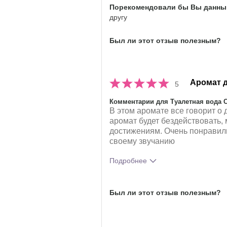
Порекомендовали бы Вы данный
впечатления от аромата?
другу
Был ли этот отзыв полезным?
Аромат 
5
Комментарии для Туалетная вода 
В этом аромате все говорит о д
аромат будет бездействовать,
достижениям. Очень понравили
своему звучанию
Подробнее
Что лучшего всего опишет твои
аромата?
Был ли этот отзыв полезным?
Насколько вам понравился аро