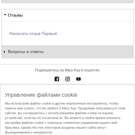
Отзывы
Написать отзыв Первый
Вопросы и ответы
Подпишитесь на Mary Kay в соцсетях:
Каталоги
Контакты
Управление файлами cookie
Мы используем файлы cookie и другие аналогичные инструменты, чтобы
Условия использования
Доставка и оплата
Mary Kay InTouch
помочь вам узнать, что вы любите в Mary Kay. Продолжая пользоваться этим
сайтом, вы соглашаетесь с использованием файлов cookie на вашем
Политика конфиденциальности
устройстве, если вы не отключили их. Вы можете в любое время изменить
настройки файлов cookie с помощью элементов управления вашего веб-
Найти Независимого Консультанта по красоте
Кодекс этики АППК
браузера, однако без них некоторые разделы нашего сайта могут
функционировать некорректно.