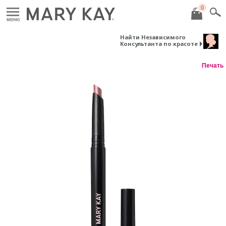
0
МЕНЮ
Найти Независимого
Консультанта по красоте
Печать