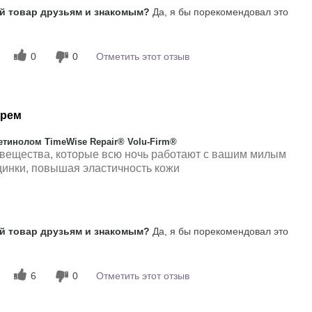
Наносится равномерно,
 товар друзьям и знакомым?
Да, я бы порекомендовал это
Хорошо впитывается
0
0
Отметить этот отзыв
крем
тинолом TimeWise Repair® Volu-Firm®
 вещества, которые всю ночь работают с вашим милым
щинки, повышая эластичность кожи
ьзования
Приятно ощущается
 товар друзьям и знакомым?
Да, я бы порекомендовал это
на коже
6
0
Отметить этот отзыв