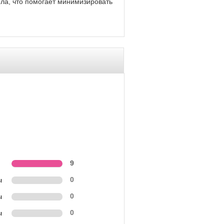
ла, что помогает минимизировать
9
ы
0
ы
0
ы
0