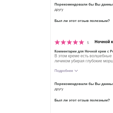
Какое у вас ощущение от
Порекомендовали бы Вы данный
использования этого продукта?
другу
Был ли этот отзыв полезным?
Ночной 
5
Комментарии для Ночной крем с Ре
В этом креме есть волшебные
личиком убирая глубокие мор
Подробнее
Какое у вас ощущение от испол
Порекомендовали бы Вы данный
этого продукта?
другу
Был ли этот отзыв полезным?