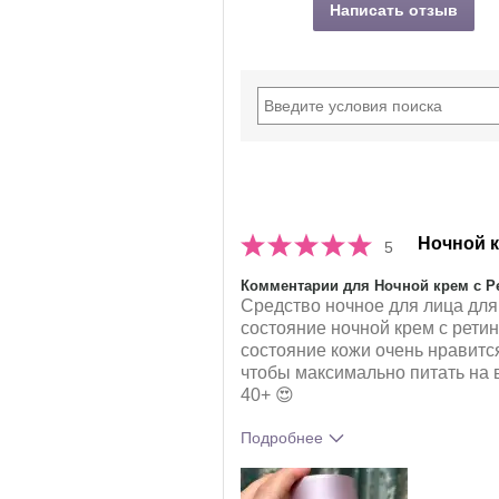
Написать отзыв
Ночной к
5
Комментарии для Ночной крем с Ре
Средство ночное для лица для 
состояние ночной крем с ретино
состояние кожи очень нравится
чтобы максимально питать на в
40+ 😍
Подробнее
Какое у вас ощущение от