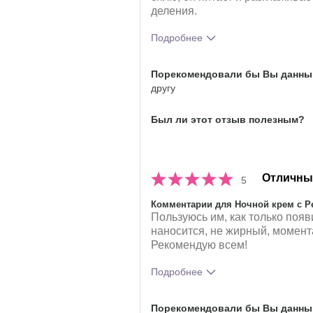
деления.
Подробнее
Какое у вас ощущение от
Порекомендовали бы Вы данный
использования этого
другу
продукта?
Был ли этот отзыв полезным?
Отличны
5
Комментарии для Ночной крем с Ре
Пользуюсь им, как только появ
наносится, не жирный, момент
Рекомендую всем!
Подробнее
Какое у вас ощущение от
На
Порекомендовали бы Вы данный
использования этого
Пр