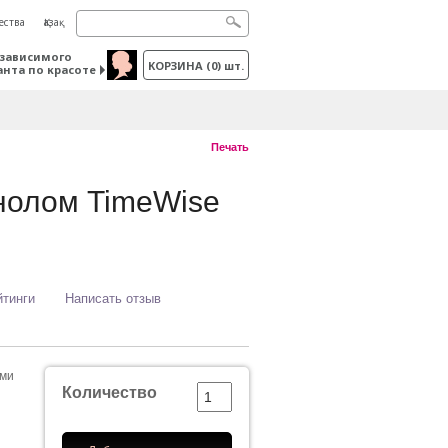
ества
Қазақ
зависимого
КОРЗИНА
(
0
) шт.
анта по красоте
Печать
нолом TimeWise
йтинги
Написать отзыв
ыми
Количество