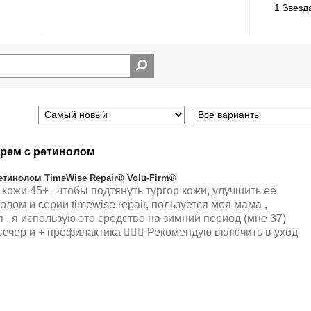
1 Звезд
рем с ретинолом
тинолом TimeWise Repair® Volu-Firm®
кожи 45+ , чтобы подтянуть тургор кожи, улучшить её
лом и серии timewise repair, пользуется моя мама ,
 , я использую это средство на зимний период (мне 37)
ечер и + профилактика 👍🏻🌟 Рекомендую включить в уход
Наносится равномерно, Приятно