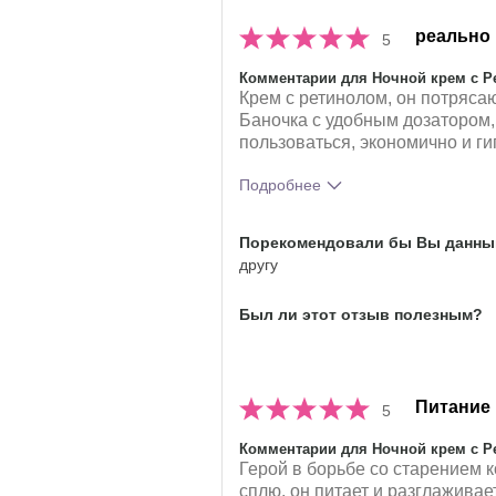
реально 
5
Комментарии для Ночной крем с Ре
Крем с ретинолом, он потряса
Баночка с удобным дозатором,
пользоваться, экономично и ги
Подробнее
Какое у вас ощущение от
Порекомендовали бы Вы данный
использования этого
другу
продукта?
Был ли этот отзыв полезным?
Питание
5
Комментарии для Ночной крем с Ре
Герой в борьбе со старением к
сплю, он питает и разглаживае