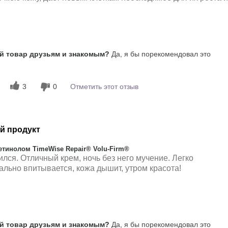
Наносится равномерно, Приятно
 товар друзьям и знакомым?
Да, я бы порекомендовал это
ощущается на коже, Хорошо
впитывается
3
0
Отметить этот отзыв
й продукт
тинолом TimeWise Repair® Volu-Firm®
ился. Отличный крем, ночь без него мучение. Легко
ально впитывается, кожа дышит, утром красота!
носится равномерно, Освежает,
 товар друзьям и знакомым?
Да, я бы порекомендовал это
иятно ощущается на коже, Хорошо