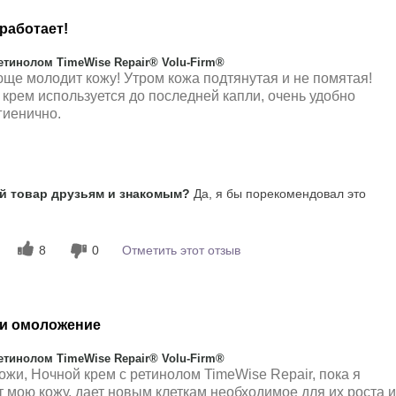
работает!
тинолом TimeWise Repair® Volu-Firm®
юще молодит кожу! Утром кожа подтянутая и не помятая!
 крем используется до последней капли, очень удобно
гиенично.
Наносится равномерно, Приятно
 товар друзьям и знакомым?
Да, я бы порекомендовал это
ощущается на коже, Хорошо
впитывается
8
0
Отметить этот отзыв
 и омоложение
тинолом TimeWise Repair® Volu-Firm®
ожи, Ночной крем с ретинолом TimeWise Repair, пока я
т мою кожу, дает новым клеткам необходимое для их роста и