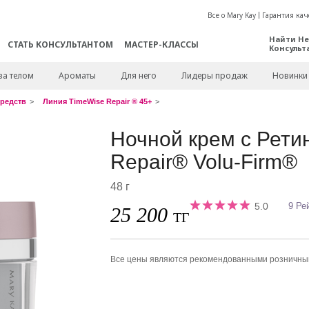
Все о Mary Kay
Гарантия кач
Найти Не
СТАТЬ КОНСУЛЬТАНТОМ
МАСТЕР-КЛАССЫ
Консульт
за телом
Ароматы
Для него
Лидеры продаж
Новинки
редств
Линия TimeWise Repair ® 45+
Ночной крем с Рети
Repair® Volu-Firm®
48 г
5.0
9 Ре
25 200
ТГ
Все цены являются рекомендованными розничн