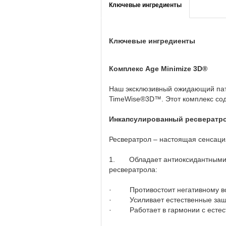
Ключевые ингредиенты
Ключевые ингредиенты
Комплекс Age Minimize 3D®
Наш эксклюзивный ожидающий пате
TimeWise®3D™. Этот комплекс сод
Инкапсулированный ресвератр
Ресвератрол – настоящая сенсаци
1. Обладает антиоксидантными с
ресвератрола:
· Противостоит негативному воз
· Усиливает естественные защи
· Работает в гармонии с естест