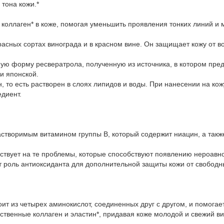
она кожи.*
ллаген* в коже, помогая уменьшить проявления тонких линий и 
ных сортах винограда и в красном вине. Он защищает кожу от во
форму ресвератрола, полученную из источника, в котором предс
и японской.
о есть растворен в слоях липидов и воды. При нанесении на кожу
диент.
воримым витамином группы B, который содержит ниацин, а такж
ует на те проблемы, которые способствуют появлению нероавног
оль антиоксиданта для дополнительной защиты кожи от свободны
 из четырех аминокислот, соединенных друг с другом, и помогает
енные коллаген и эластин*, придавая коже молодой и свежий ви