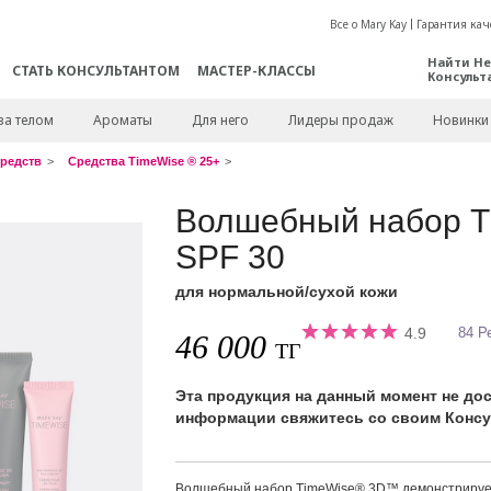
Все о Mary Kay
Гарантия кач
Найти Не
СТАТЬ КОНСУЛЬТАНТОМ
МАСТЕР-КЛАССЫ
Консульт
за телом
Ароматы
Для него
Лидеры продаж
Новинки
редств
Средства TimeWise ® 25+
Волшебный набор 
SPF 30
для нормальной/сухой кожи
4.9
84 Р
46 000
ТГ
Эта продукция на данный момент не до
информации свяжитесь со своим Консул
Волшебный набор TimeWise® 3D™ демонстриру