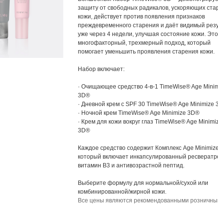
защиту от свободных радикалов, ускоряющих ста
кожи, действует против появления признаков
преждевременного старения и даёт видимый рез
уже через 4 недели, улучшая состояние кожи. Эт
многофакторный, трехмерный подход, который
помогает уменьшить проявления старения кожи.
Набор включает:
· Очищающее средство 4-в-1 TimeWise® Age Mini
3D®
· Дневной крем с SPF 30 TimeWise® Age Minimize
· Ночной крем TimeWise® Age Minimize 3D®
· Крем для кожи вокруг глаз TimeWise® Age Minimi
3D®
Каждое средство содержит Комплекс Age Minimiz
который включает инкапсулированный ресвератр
витамин B3 и антивозрастной пептид.
Выберите формулу для нормальной/сухой или
комбинированной/жирной кожи.
Все цены являются рекомендованными розничн