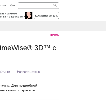
ества
Қазақ
зависимого
КОРЗИНА
(
0
) шт.
анта по красоте
Печать
ТimeWise® 3D™ с
ейтинги
Написать отзыв
ступна. Для подробной
ьтантом по красоте .
ет