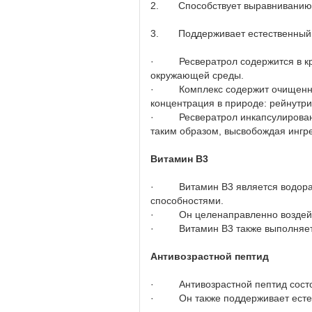
2. Способствует выравниванию т
3. Поддерживает естественный ко
· Ресвератрол содержится в крас
окружающей среды.
· Комплекс содержит очищенную 
концентрация в природе: рейнутри
· Ресвератрол инкапсулирован, т
таким образом, высвобождая ингре
Витамин B3
· Витамин B3 является водораст
способностями.
· Он целенаправленно воздейств
· Витамин B3 также выполняет р
Антивозрастной пептид
· Антивозрастной пептид состоит
· Он также поддерживает естеств