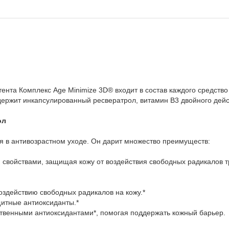
нта Комплекс Age Minimize 3D® входит в состав каждого средств
ержит инкапсулированный ресвератрол, витамин B3 двойного дейст
ол
я в антивозрастном уходе. Он дарит множество преимуществ:
войствами, защищая кожу от воздействия свободных радикалов т
действию свободных радикалов на кожу.*
тные антиоксиданты.*
венными антиоксидантами*, помогая поддержать кожный барьер.