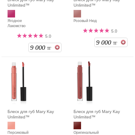
Unlimited™
Unlimited™
Ягодное
Розовый Нюд
Лакомство
5.0
5.0
9 000
ТГ
9 000
ТГ
Блеск для губ Mary Kay
Блеск для губ Mary Kay
Unlimited™
Unlimited™
Персиковый
Оригинальный