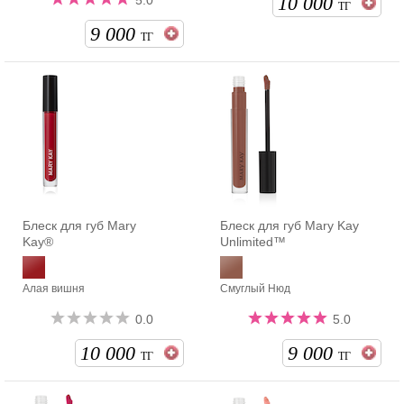
10 000
5.0
ТГ
9 000
ТГ
Блеск для губ Mary
Блеск для губ Mary Kay
Kay®
Unlimited™
Алая вишня
Смуглый Нюд
0.0
5.0
10 000
9 000
ТГ
ТГ