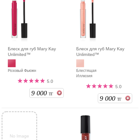
Блеск для губ Mary Kay
Блеск для губ Mary Kay
Unlimited™
Unlimited™
Розовый Фьюжн
Блестящая
Иллюзия
5.0
5.0
9 000
ТГ
9 000
ТГ
No Image