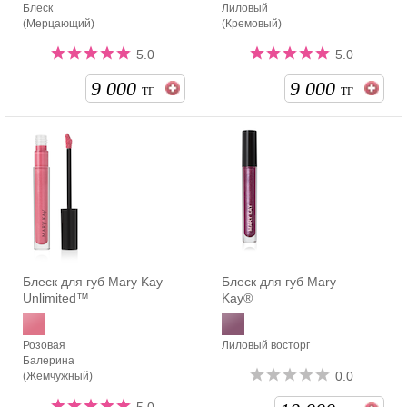
Блеск
Лиловый
(Мерцающий)
(Кремовый)
5.0
5.0
9 000
9 000
ТГ
ТГ
Блеск для губ Mary Kay
Блеск для губ Mary
Unlimited™
Kay®
Розовая
Лиловый восторг
Балерина
0.0
(Жемчужный)