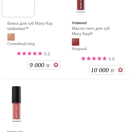
Блеск для губ Mary Kay
Новинка!
Масло-тинт для губ
Unlimited™
Mary Kay®
Спокойный Нюд
Ягодный
5.0
5.0
9 000
ТГ
10 000
ТГ