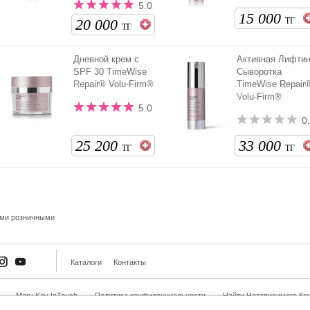
5.0
15 000
20 000
ТГ
ТГ
Дневной крем с
Активная Лифтин
SPF 30 TimeWise
Сыворотка
Repair® Volu-Firm®
TimeWise Repair
Volu-Firm®
5.0
0
25 200
33 000
ТГ
ТГ
ыми розничными
Каталоги
Контакты
Mary Kay InTouch
Политика конфиденциальности
Найти Независимого Кон