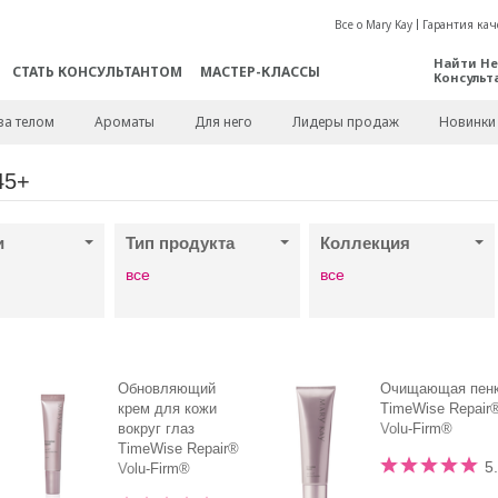
Все о Mary Kay
Гарантия кач
Найти Не
СТАТЬ КОНСУЛЬТАНТОМ
МАСТЕР-КЛАССЫ
Консульт
за телом
Ароматы
Для него
Лидеры продаж
Новинки
45+
и
Тип продукта
Коллекция
все
все
Обновляющий
Очищающая пен
крем для кожи
TimeWise Repair
вокруг глаз
Volu-Firm®
TimeWise Repair®
5
Volu-Firm®