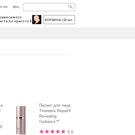
ества
Қазақ
зависимого
КОРЗИНА
(
0
) шт.
анта по красоте
ка
Пилинг для лица
®
Timewise Repair®
Revealing
Radiance™
.0
5.0