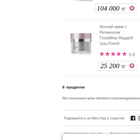
104 000
ТГ
Ночной крем с
Ретинолом
TimeWise Repair®
Volu-Firm®
5.0
25 200
ТГ
8
продуктов
Все указанные цены являются рекомендованн
Подпишитесь на Mary Kay в соцсетях:
Условия использования
Доставка и оплата