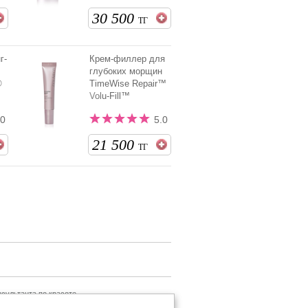
30 500
ТГ
г-
Крем-филлер для
глубоких морщин
®
TimeWise Repair™
Volu-Fill™
.0
5.0
21 500
ТГ
сультанта по красоте