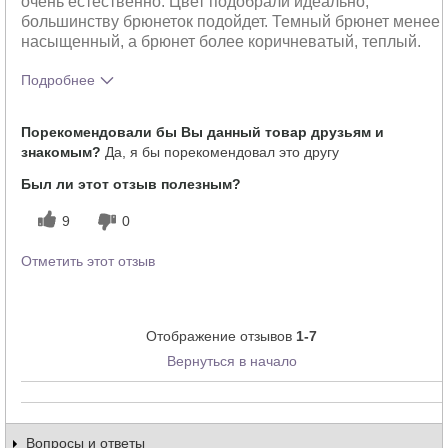
очень естественно. Цвет подобрали идеально,
большинству брюнеток подойдет. Темный брюнет менее
насыщенный, а брюнет более коричневатый, теплый.
Подробнее
Тебе понравился оттенок этого
5
Порекомендовали бы Вы данный товар друзьям и
продукта?
знакомым?
Да, я бы порекомендовал это другу
Как отличается опыт использования
5
этого продукта от декоративной
Был ли этот отзыв полезным?
косметики других брендов?
9
0
Отметить этот отзыв
Отображение отзывов
1-7
Вернуться в начало
Вопросы и ответы