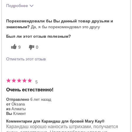
Подробнее
Тебе понравился оттенок этого
5
Порекомендовали бы Вы данный товар друзьям и
продукта?
знакомым?
Да, я бы порекомендовал это другу
Как отличается опыт использования
5
этого продукта от декоративной
Был ли этот отзыв полезным?
косметики других брендов?
9
0
Отметить этот отзыв
5
Очень естественно!
Отправлено
6 лет назад
от
Oksana
из
Алматы
Вы
Клиент
Комментарии для Карандаш для бровей Mary Kay®
Карандаш хорошо наносить штрихами, получается