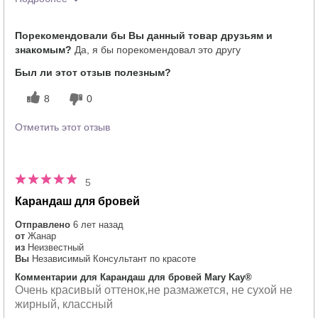
Тебе понравился оттенок этого
5
Порекомендовали бы Вы данный товар друзьям и
продукта?
знакомым?
Да, я бы порекомендовал это другу
Как отличается опыт использования
5
этого продукта от декоративной
Был ли этот отзыв полезным?
косметики других брендов?
8
0
Отметить этот отзыв
5
Карандаш для бровей
Отправлено
6 лет назад
от
Жанар
из
Неизвестный
Вы
Независимый Консультант по красоте
Комментарии для Карандаш для бровей Mary Kay®
Очень красивый оттенок,не размажется, не сухой не
жирный, классный