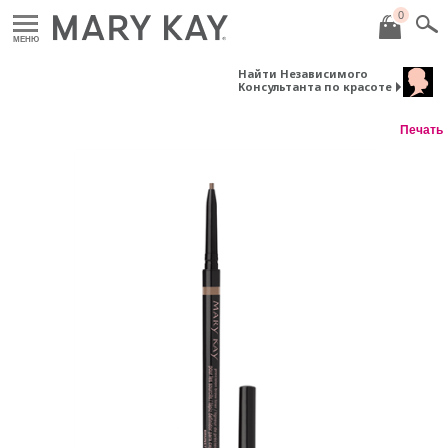
0
МЕНЮ
Найти Независимого
Консультанта по красоте
Печать