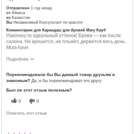
Отправлено
1 год назад
от
Айниса
из
Казахстан
Вы
Независимый Консультант по красоте
Комментарии для Карандаш для бровей Mary Kay®
Наконец-то идеальный оттенок! Брови — как после
салона. Не крошится, не плывёт, держится весь день.
Must-have
Подробнее
Тебе понравился оттенок этого
5
Порекомендовали бы Вы данный товар друзьям и
продукта?
знакомым?
Да, я бы порекомендовал это другу
Как отличается опыт использования
5
этого продукта от декоративной
Был ли этот отзыв полезным?
косметики других брендов?
0
0
Отметить этот отзыв