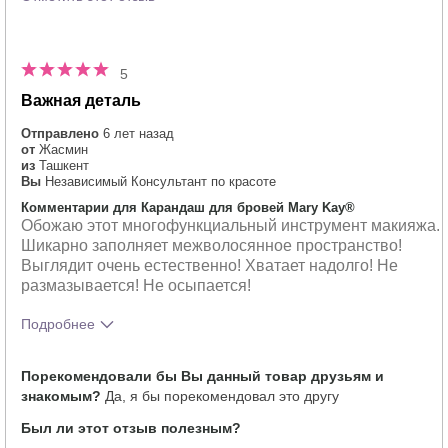
5
Важная деталь
Отправлено
6 лет назад
от
Жасмин
из
Ташкент
Вы
Независимый Консультант по красоте
Комментарии для Карандаш для бровей Mary Kay®
Обожаю этот многофункциальный инструмент макияжа.
Шикарно заполняет межволосянное пространство!
Выглядит очень естественно! Хватает надолго! Не
размазывается! Не осыпается!
Подробнее
Тебе понравился оттенок этого
5
Порекомендовали бы Вы данный товар друзьям и
продукта?
знакомым?
Да, я бы порекомендовал это другу
Как отличается опыт использования
5
этого продукта от декоративной
Был ли этот отзыв полезным?
косметики других брендов?