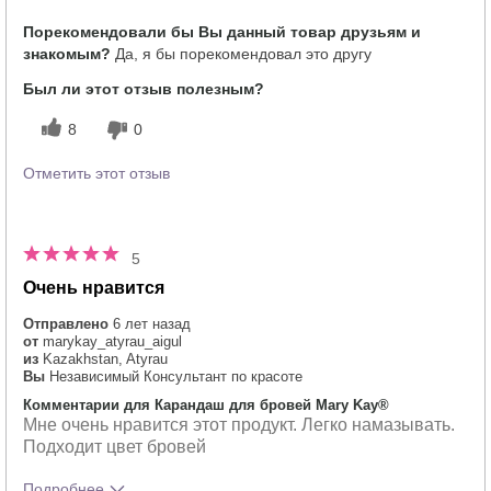
Тебе понравился оттенок этого
5
Порекомендовали бы Вы данный товар друзьям и
продукта?
знакомым?
Да, я бы порекомендовал это другу
Как отличается опыт использования
5
этого продукта от декоративной
Был ли этот отзыв полезным?
косметики других брендов?
8
0
Отметить этот отзыв
5
Очень нравится
Отправлено
6 лет назад
от
marykay_atyrau_aigul
из
Kazakhstan, Atyrau
Вы
Независимый Консультант по красоте
Комментарии для Карандаш для бровей Mary Kay®
Мне очень нравится этот продукт. Легко намазывать.
Подходит цвет бровей
Подробнее