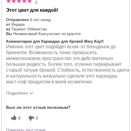
5
Этот цвет для каждой!
Отправлено
6 лет назад
от
Индира
из
Ташкент Узбекистан
Вы
Независимый Консультант по красоте
Комментарии для Карандаш для бровей Mary Kay®
Именно этот цвет подойдёт всем- от блондинок до
брюнеток. Возможность тонко прокрасить
межволосковое пространство это действительно
большая редкость. Более того, отлично перекрывает
старый татуаж бровей. Стойкость, естественность цвета
и натуральность визуально сделали этот карандаш
маст-хэф продуктом в моей косметичке.
Подробнее
Тебе понравился оттенок этого
5
Был ли этот отзыв полезным?
продукта?
Как отличается опыт использования
5
9
0
этого продукта от декоративной
косметики других брендов?
Отметить этот отзыв