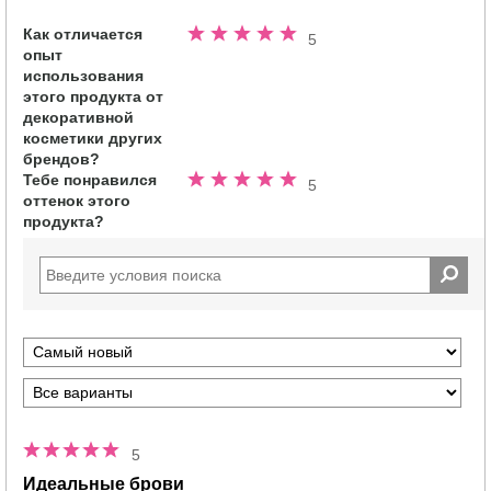
Как отличается
Номинальный
5
опыт
5.0
использования
из
этого продукта от
5
декоративной
звезд
косметики других
брендов?
Тебе понравился
Номинальный
5
оттенок этого
5.0
продукта?
из
5
звезд
5
Идеальные брови