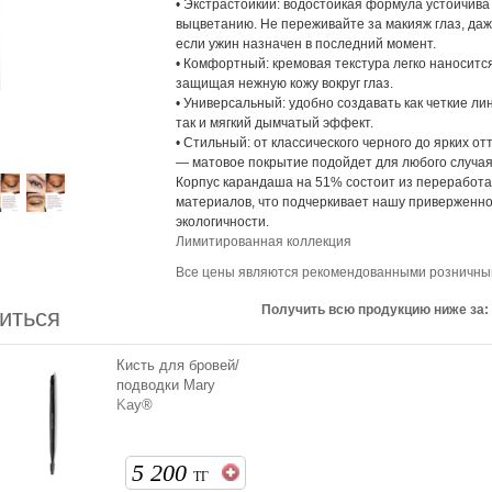
• Экстрастойкий: водостойкая формула устойчива
выцветанию. Не переживайте за макияж глаз, да
если ужин назначен в последний момент.
• Комфортный: кремовая текстура легко наноситс
защищая нежную кожу вокруг глаз.
• Универсальный: удобно создавать как четкие ли
так и мягкий дымчатый эффект.
• Стильный: от классического черного до ярких от
— матовое покрытие подойдет для любого случая
Корпус карандаша на 51% состоит из переработ
материалов, что подчеркивает нашу приверженн
экологичности.
Лимитированная коллекция
Все цены являются рекомендованными розничн
Получить всю продукцию ниже за:
иться
Кисть для бровей/
подводки Mary
Kay®
5 200
ТГ