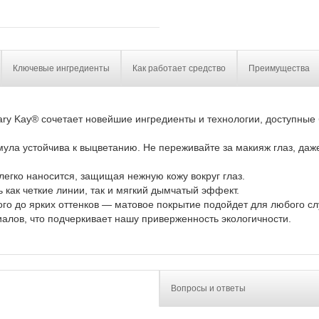
Ключевые ингредиенты
Как работает средство
Преимущества
ary Kay® сочетает новейшие ингредиенты и технологии, доступны
мула устойчива к выцветанию. Не переживайте за макияж глаз, даж
легко наносится, защищая нежную кожу вокруг глаз.
 как четкие линии, так и мягкий дымчатый эффект.
ного до ярких оттенков — матовое покрытие подойдет для любого с
алов, что подчеркивает нашу приверженность экологичности.
Вопросы и ответы