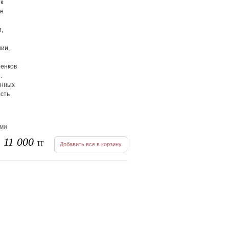
 к
же
я,
нии,
тенков
.
анных
ость
ыми
11 000
ТГ
Добавить все в корзину