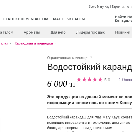
Все о Mary Kay
Гарантия кач
Найти Не
СТАТЬ КОНСУЛЬТАНТОМ
МАСТЕР-КЛАССЫ
Консульт
а телом
Ароматы
Для него
Лидеры продаж
Новинки
 глаз
Карандаши и подводки
Ограниченная коллекция *
Водостойкий каранд
5.0
1 Оцен
6 000
ТГ
Эта продукция на данный момент не до
информации свяжитесь со своим Консул
Водостойкий карандаш для глаз Mary Kay® сочет
новейшие ингредиенты и технологии, доступные
благодаря современным достижениям.