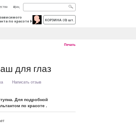
ества
Қазақ
зависимого
КОРЗИНА
(
0
) шт.
анта по красоте
Печать
аш для глаз
ка
Написать отзыв
ступна. Для подробной
ьтантом по красоте .
ает