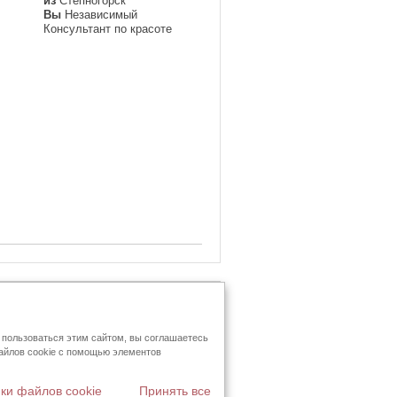
из
Степногорск
Вы
Независимый
Консультант по красоте
 пользоваться этим сайтом, вы соглашаетесь
сультанта по красоте
файлов cookie с помощью элементов
ки файлов cookie
Принять все