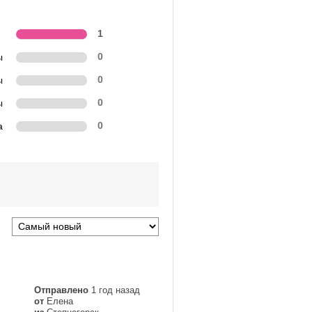
1
ы
0
ы
0
ы
0
а
0
Отправлено
1 год назад
от
Елена