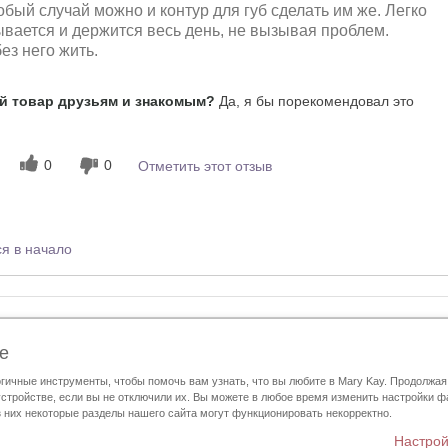
обый случай можно и контур для губ сделать им же. Легко
ывается и держится весь день, не вызывая проблем.
ез него жить.
 товар друзьям и знакомым?
Да, я бы порекомендовал это
0
0
Отметить этот отзыв
я в начало
Каталоги
Контакты
e
гичные инструменты, чтобы помочь вам узнать, что вы любите в Mary Kay. Продолжая
Mary Kay InTouch
Политика конфиденциальности
Найти Независимого Кон
стройстве, если вы не отключили их. Вы можете в любое время изменить настройки 
з них некоторые разделы нашего сайта могут функционировать некорректно.
Настрой