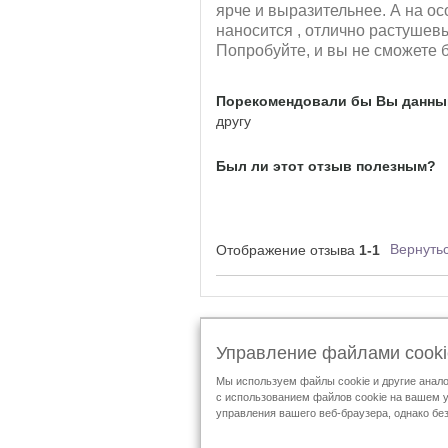
ярче и выразительнее. А на ос
наносится , отлично растушев
Попробуйте, и вы не сможете б
Порекомендовали бы Вы данный
другу
Был ли этот отзыв полезным?
Вернутьс
Отображение отзыва
1-1
Подпишитесь на Mary Kay в соцсетях:
Управление файлами cooki
Мы используем файлы cookie и другие анало
Условия использования
Доставка и оплата
с использованием файлов cookie на вашем у
управления вашего веб-браузера, однако бе
Кодекс этики АППК