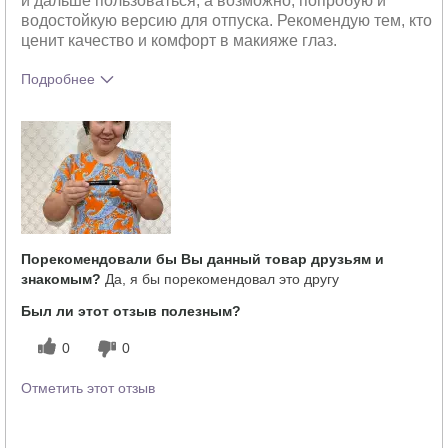
и дальше пользоваться, а возможно, попробую и
водостойкую версию для отпуска. Рекомендую тем, кто
ценит качество и комфорт в макияже глаз.
Подробнее
Тебе понравился оттенок этого
5
продукта?
Как отличается опыт использования
5
этого продукта от декоративной
косметики других брендов?
Порекомендовали бы Вы данный товар друзьям и
знакомым?
Да, я бы порекомендовал это другу
Был ли этот отзыв полезным?
0
0
Отметить этот отзыв