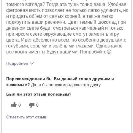
томного взгляда? Тогда эта тушь точно ваша! Удобная
фетровая кисть позволяет не только легко удлинить, но
и придать об"ем от самых корней, а так же легко
подкрутить ваши реснички. Цвет темный шоколад при
дневном свете будет смотреться как черный и только
при ярком свете окружающие смогут заметить игру
цвета. Идет абсолютно всем, но особенно девушкам с
голубыми, серыми и зелёными глазами. Однозначно
все комплименты будут вашими! Попробуйте😉
Подробнее
Тебе понравился оттенок этого
5
Порекомендовали бы Вы данный товар друзьям и
продукта?
знакомым?
Да, я бы порекомендовал это другу
Как отличается опыт использования
5
этого продукта от декоративной
Был ли этот отзыв полезным?
косметики других брендов?
0
0
Отметить этот отзыв