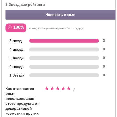
3 Звездные рейтинги
Написать отзыв
100%
респондентов рекомендовали бы это другу.
5 звезд
3
4 звезды
0
3 звезды
0
2 звезды
0
1 Звезда
0
Как отличается
Номинальный
5
опыт
5.0
использования
из
этого продукта от
5
декоративной
звезд
косметики других