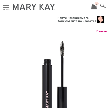
0
МЕНЮ
Найти Независимого
Консультанта по красоте
Печать