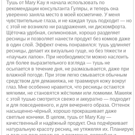
Тушь от Mary Kay я начала использовать по
рекомендации консультанта Гуляры, и теперь она
уверенно заняла место в моей косметичке. У меня
чувствительные глаза, и не каждая тушь подходит — но
с этой не возникло ни раздражения, ни дискомфорта.
Щёточка удобная, силиконовая, хорошо разделяет
ресницы и позволяет нанести продукт без комков даже
в один слой. Эффект очень понравился: тушь удлиняет
ресницы, делает их визуально гуще, но без тяжести и
«паучьих лапок». При необходимости можно наслоить
для более выразительного взгляда — тушь не
осыпается в течение дня, не размазывается, даже при
влажной погоде. При этом легко смывается обычным
средством для демакияжа, не травмируя кожу вокруг
глаз. Мне особенно нравится, что ресницы остаются
мягкими, не становятся жёсткими или ломкими. Макияж
с этой тушью смотрится свежо и аккуратно — подходит
и для повседневного, и для вечернего образа. Оттенок
насыщенно-чёрный, хорошо прокрашивает даже
светлые кончики. В целом, тушь от Mary Kay —
качественный и надёжный продукт. Она подчёркивает
натуральную красоту ресниц, не утяжеляя их. Планирую