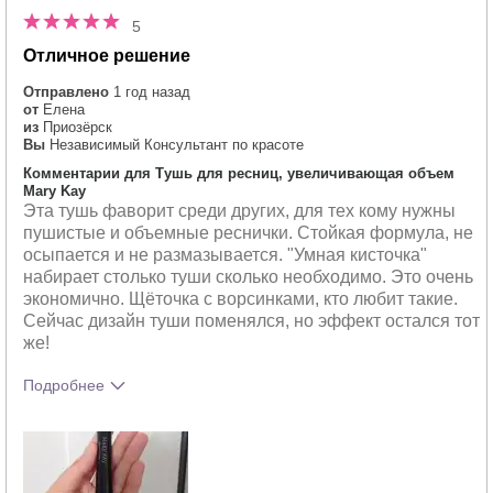
5
Отличное решение
Отправлено
1 год назад
от
Елена
из
Приозёрск
Вы
Независимый Консультант по красоте
Комментарии для Тушь для ресниц, увеличивающая объем
Mary Kay
Эта тушь фаворит среди других, для тех кому нужны
пушистые и объемные реснички. Стойкая формула, не
осыпается и не размазывается. "Умная кисточка"
набирает столько туши сколько необходимо. Это очень
экономично. Щёточка с ворсинками, кто любит такие.
Сейчас дизайн туши поменялся, но эффект остался тот
же!
Подробнее
Тебе понравился оттенок этого
5
продукта?
Как отличается опыт использования
5
этого продукта от декоративной