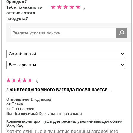
брендов?
Тебе понравился
Номинальный
5
оттенок этого
5.0
продукта?
из
5
звезд
5
Любителям томного взгляда посвящается...
Отправлено
1 год назад
от
Елена
из
Степногорск
Вы
Независимый Консультант по красоте
Комментарии для Тушь для ресниц, увеличивающая объем
Mary Kay
Хотите длинные и пушистые ресницы загадочного