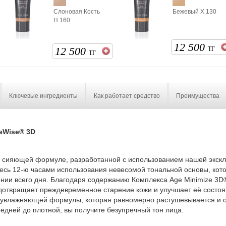
Слоновая Кость
Бежевый Х 130
Н 160
12 500
12 500
ТГ
ТГ
Ключевые ингредиенты
Как работает средство
Преимущества
eWise® 3D
в сияющей формуле, разработанной с использованием нашей экск
йтесь 12-ю часами использования невесомой тональной основы, кот
ии всего дня. Благодаря содержанию Комплекса Age Minimize 3D
едотвращает преждевременное старение кожи и улучшает её состоя
увлажняющей формулы, которая равномерно растушевывается и о
редней до плотной, вы получите безупречный тон лица.