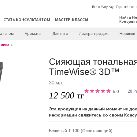
Все о Mary Kay
Гарантия кач
Найти Не
СТАТЬ КОНСУЛЬТАНТОМ
МАСТЕР-КЛАССЫ
Консульт
а телом
Ароматы
Для него
Лидеры продаж
Новинки
 лица
Сияющая тональная
TimeWise® 3D™
30 мл.
5.0
28 Р
12 500
ТГ
Эта продукция на данный момент не до
информации свяжитесь со своим Консул
Бежевый Т 100 (Осветляющий)