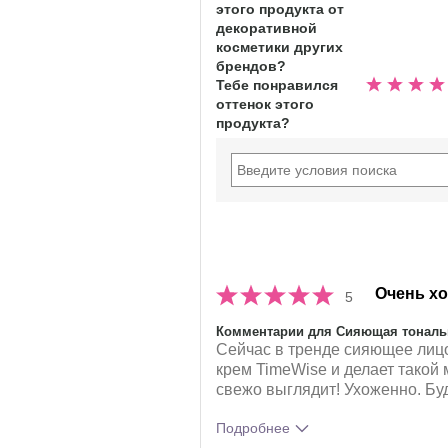
этого продукта от
5
декоративной
звезд
косметики других
брендов?
Тебе понравился
Номиналь
оттенок этого
5.0
продукта?
из
5
звезд
Очень х
5
Комментарии для Сияющая тональ
Сейчас в тренде сияющее лицо
крем TimeWise и делает такой
свежо выглядит! Ухоженно. Бу
Подробнее