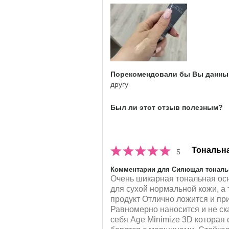
Тебе понравился оттенок этого 
Как отличается опыт использов
продукта от декоративной косм
брендов?
Порекомендовали бы Вы данный
другу
Был ли этот отзыв полезным?
Тональна
5
Комментарии для Сияющая тональ
Очень шикарная тональная осно
для сухой нормальной кожи, а 
продукт Отлично ложится и при
Равномерно наносится и не с
себя Age Minimize 3D которая