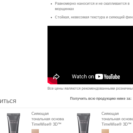
Равномерно наносится и не скапливается в
морщинках
Стойкая, невесомая текстура и сияющий фи
Все цены являются рекомендованными розничн
Получить всю продукцию ниже за:
иться
Сияющая
Сияющая
тональная основа
тональная основ
TimeWise® 3D™
TimeWise® 3D™