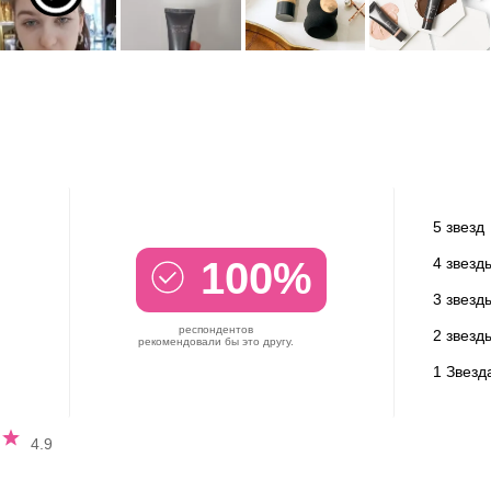
5 звезд
100%
4 звезд
3 звезд
респондентов
2 звезд
рекомендовали бы это другу.
1 Звезд
ный
4.9