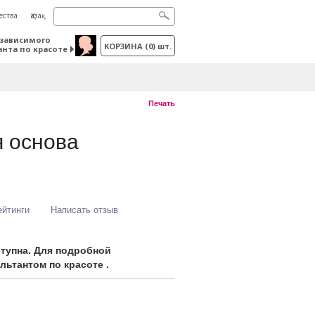
ества
Қазақ
зависимого
КОРЗИНА
(
0
) шт.
анта по красоте
Печать
 основа
ейтинги
Написать отзыв
ступна. Для подробной
ьтантом по красоте .