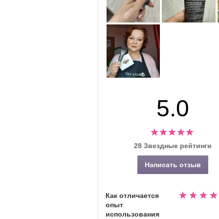
5.0
28 Звездные рейтинги
Написать отзыв
Как отличается
Номиналь
опыт
4.9
использования
из