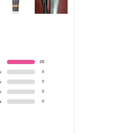
28
ы
0
ы
0
ы
0
а
0