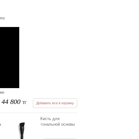
ниш
ыми
44 800
ТГ
Добавить все в корзину
Кисть для
а
тональной основы