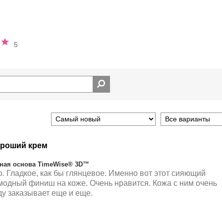
ный
5
ороший крем
ная основа TimeWise® 3D™
. Гладкое, как бы глянцевое. Именно вот этот сияющий
 модный финиш на коже. Очень нравится. Кожа с ним очень
ду заказывает еще и еще.