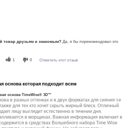
продукта?
5
ания этого
етики других
4
 товар друзьям и знакомым?
Да, я бы порекомендовал это
1
0
Отметить этот отзыв
я основа которая подходит всем
ная основа TimeWise® 3D™
ва в разных оттенках и в двух форматах для сияния т.е
также для тех кто хочет скрыть жирный блеск. Отличный
дает лицу выглядит естественно в течении дня.
капливается в морщинах. Важная информация включает в
 содержится в средствах Волшебного набора Time Wise