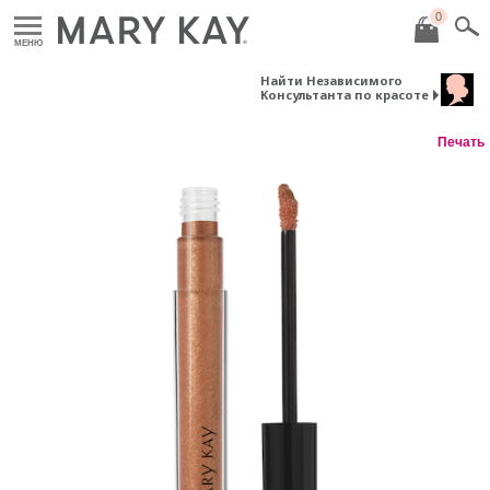
0
МЕНЮ
Найти Независимого
Консультанта по красоте
Печать