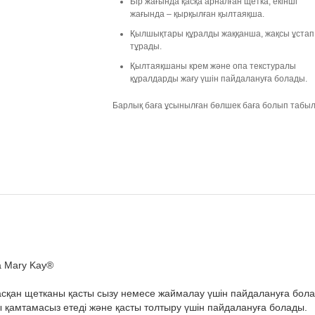
Бір жағында қасқа арналған щетка, екінші
жағында – қырқылған қылтаяқша.
Қылшықтары құралды жаққанша, жақсы ұстап
тұрады.
Қылтаяқшаны крем және опа текстуралы
құралдарды жағу үшін пайдалануға болады.
Барлық баға ұсынылған бөлшек баға болып табы
а Mary Kay®
сқан щетканы қасты сызу немесе жаймалау үшін пайдалануға бол
 қамтамасыз етеді және қасты толтыру үшін пайдалануға болады.