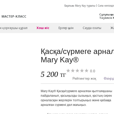
Барлығы Mary Kay туралы
Сапа кепілдіг
Сұлулық ж
МАСТЕР-КЛАСС
Тәуелсіз 
ен қорғаушы құрал
Хош иіс
Ерлер үшін
Сауда озаты
Жа
Қасқа/сүрмеге арна
Mary Kay®
0.0
5 200
ТГ
Рейтингтер жоқ
Өзіңіз
Mary Kay® Қасқа/сүрмеге арналған қылтаяқшаны
пайдаланып, қасыңызды сызыңыз, қастың сирек
орналасқан жерлерін толтырыңыз және қабаққа
арналған сүрмені дәл жағыңыз.