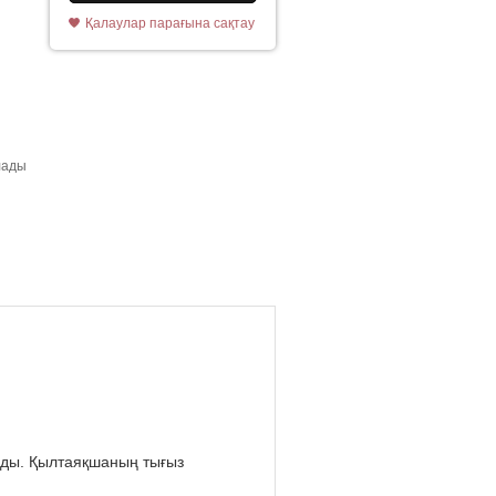
Қалаулар парағына сақтау
лады
ады. Қылтаяқшаның тығыз