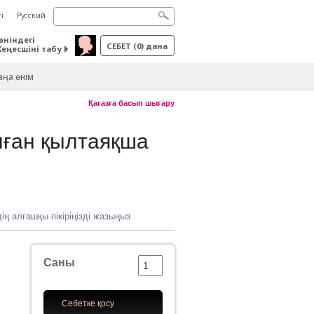
і
Русский
өніндегі
СЕБЕТ
(
0
) дана
Кеңесшіні табу
ңа өнім
Қағазға басып шығару
лған қылтаяқша
дің алғашқы пікіріңізді жазыңыз
Саны
Себетке қосу