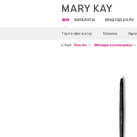
ӨНІМ
КАТАЛОГЫ
КЕҢЕСШІ БОЛУ
Теріге күтім жасау
Макияж
Күнн
Кері
Хош иіс
Әйелдер коллекциясы