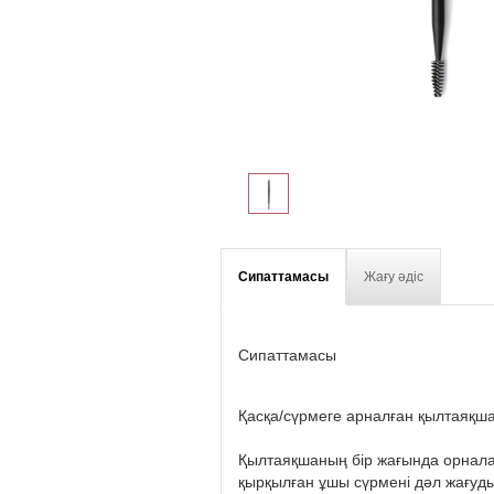
Сипаттамасы
Жағу әдіс
Сипаттамасы
Қасқа/сүрмеге арналған қылтаяқш
Қылтаяқшаның бір жағында орнала
қырқылған ұшы сүрмені дәл жағуды