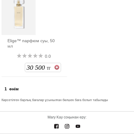
Elige™ парфюм суы, 50
мл
0.0
30 500
ТГ
1
өнім
Көрсетілген барлық бағалар ұсынылған бөлшек баға болып табылады
Mary Kay соңынан еру: