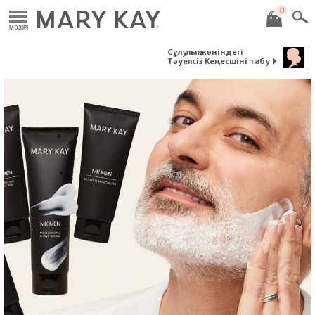
0
MӘЗІРІ
Сұлулық жөніндегі
Тәуелсіз Кеңесшіні табу