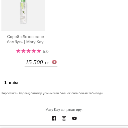
Спрей «Лотос және
бамбук» | Mary Kay
5.0
15 500
ТГ
1
өнім
Көрсетілген барлық бағалар ұсынылған бөлшек баға болып табылады
Mary Kay соңынан еру: