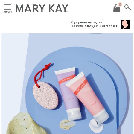
0
MӘЗІРІ
Сұлулық жөніндегі
Тәуелсіз Кеңесшіні табу