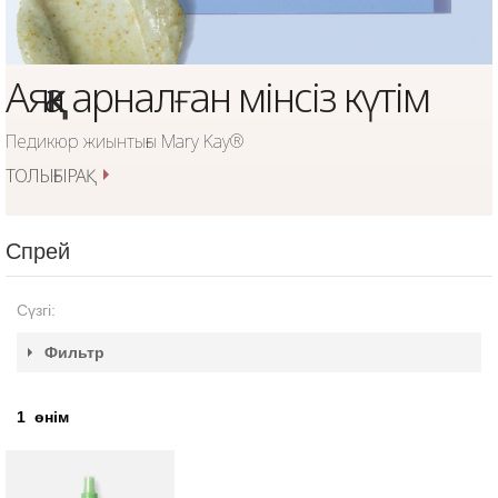
Аяққа арналған мінсіз күтім
Педикюр жиынтығы Mary Kay®
ТОЛЫҒЫРАҚ
Спрей
Сүзгі:
Фильтр
1
өнім