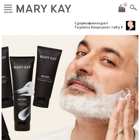
0
MӘЗІРІ
Сұлулық жөніндегі
Тәуелсіз Кеңесшіні табу