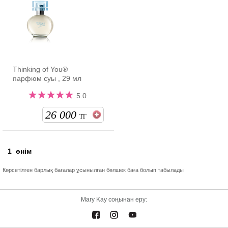
Thinking of You®
парфюм суы , 29 мл
5.0
26 000
ТГ
1
өнім
Көрсетілген барлық бағалар ұсынылған бөлшек баға болып табылады
Mary Kay соңынан еру: