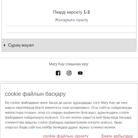
Пікірді көрсету
1-2
Жоғарыға оралу
Сұрақ-жауап
Mary Kay соңынан еру:
Электрондық каталог
Байланыстар
cookie файлын басқару
Біз cookie файлдарын және басқа да ұқсас құралдарды сізге Mary Kay-де нені
Пайдалану шарттары
Жеткізу және төлем
Mary Kay InTouch
жақсы көретініңізді білуге көмектесу үшін қолданамыз. Осы сайтты пайдалануды
Құпиялылық саясаты
Сұлулық жөніндегі Тәуелсіз Кеңесшіні табу
жалғастыра отырып, егер сіз оларды өшірмеген болсаңыз, құрылғыдағы cookie
файлдарын пайдалануға келісесіз. Сіз кез келген уақытта веб-браузерді басқару
ҚТСА этика кодексі
элементтері арқылы cookie файлдың параметрлерін өзгерте аласыз, бірақ
оларсыз біздің сайттың кейбір бөлімдері дұрыс жұмыс істемеуі мүмкін.
cookie файлын орнату
Бәрін қабылдау
Елді ауыстыру