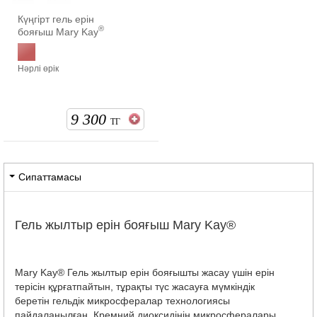
Күңгірт гель ерін
®
бояғыш Mary Kay
Нәрлі өрік
9 300
ТГ
Сипаттамасы
Гель жылтыр ерін бояғыш Mary Kay®
Mary Kay® Гель жылтыр ерін бояғышты жасау үшін ерін
терісін құрғатпайтын, тұрақты түс жасауға мүмкіндік
беретін гельдік микросфералар технологиясы
пайдаланылған. Кремний диоксидінің микросфералары