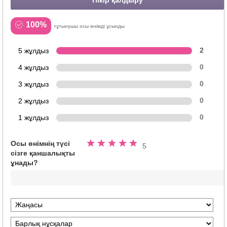
100%
тұтынушы осы өнімді ұсынды
5 жұлдыз
2
4 жұлдыз
0
3 жұлдыз
0
2 жұлдыз
0
1 жұлдыз
0
Осы өнімнің түсі
5
5
сізге қаншалықты
жұлдыздың
ұнады?
5.0