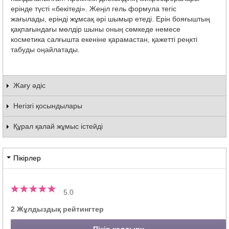
ерінде түсті «бекітеді». Жеңіл гель формула тегіс
жағылады, ерінді жұмсақ әрі шымыр етеді. Ерін бояғыштың
қақпағындағы мөлдір шыны оның сөмкеде немесе
косметика салғышта екеніне қарамастан, қажетті реңкті
табуды оңайлатады.
Жағу әдіс
Негізгі қосындылары
Құрал қалай жұмыс істейді
Пікірлер
5.0
2 Жұлдыздық рейтингтер
Пікір қалдыру