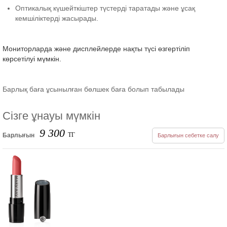
Оптикалық күшейткіштер түстерді таратады және ұсақ
кемшіліктерді жасырады.
Мониторларда және дисплейлерде нақты түсі өзгертіліп
көрсетілуі мүмкін.
Барлық баға ұсынылған бөлшек баға болып табылады
Сізге ұнауы мүмкін
9 300
ТГ
Барлығын
Барлығын себетке салу