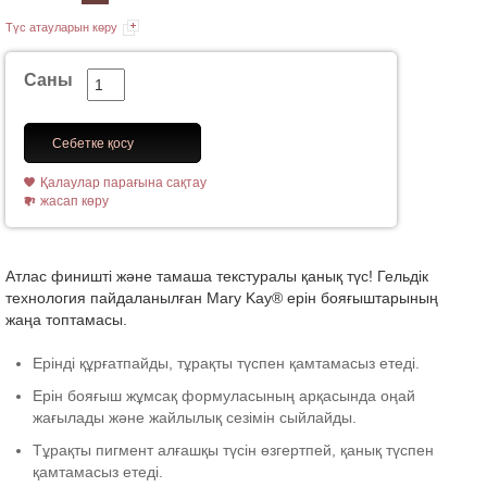
Түс атауларын көру
Саны
Себетке қосу
Қалаулар парағына сақтау
жасап көру
Атлас финишті және тамаша текстуралы қанық түс! Гельдік
технология пайдаланылған Mary Kay® ерін бояғыштарының
жаңа топтамасы.
Ерінді құрғатпайды, тұрақты түспен қамтамасыз етеді.
Ерін бояғыш жұмсақ формуласының арқасында оңай
жағылады және жайлылық сезімін сыйлайды.
Тұрақты пигмент алғашқы түсін өзгертпей, қанық түспен
қамтамасыз етеді.