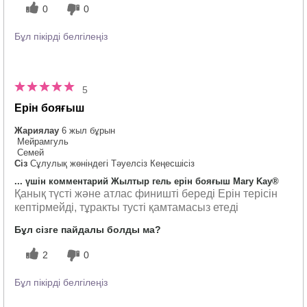
0
0
Бұл пікірді белгілеңіз
5
Ерін бояғыш
Жариялау
6 жыл бұрын
Мейрамгуль
Семей
Сіз
Сұлулық жөніндегі Тәуелсіз Кеңесшісіз
... үшін комментарий Жылтыр гель ерін бояғыш Mary Kay®
Қанық түсті және атлас финишті береді Ерін терісін
кептірмейді, тұракты тусті қамтамасыз етеді
Бұл сізге пайдалы болды ма?
2
0
Бұл пікірді белгілеңіз