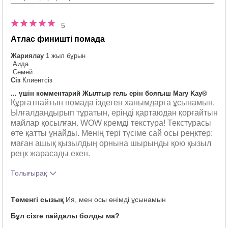
5
Атлас финишті помада
Жариялау
1 жыл бұрын
Аида
Семей
Сіз
Клиентсіз
... үшін комментарий Жылтыр гель ерін бояғыш Mary Kay®
Құрғатпайтын помада іздеген ханымдарға ұсынамын.
Ылғалдандырып тұратын, ерінді қартаюдан қорғайтын
майлар қосылған. WOW кремді текстура! Текстурасы
өте қатты ұнайды. Менің тері түсіме сай осы реңктер:
маған ашық қызылдың орнына шырынды қою қызыл
реңк жарасады екен.
Толығырақ
Осы өнімнің түсі сізге қаншалықты
5
Төменгі сызық
Ия, мен осы өнімді ұсынамын
ұнады?
Бұл сізге пайдалы болды ма?