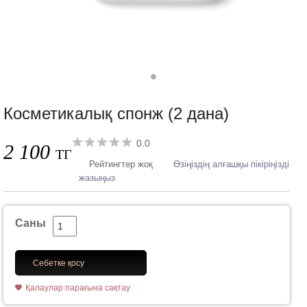
Косметикалық спонж (2 дана)
0.0
2 100
ТГ
Рейтингтер жоқ
Өзіңіздің алғашқы пікіріңізді
жазыңыз
Саны
Себетке қосу
Қалаулар парағына сақтау