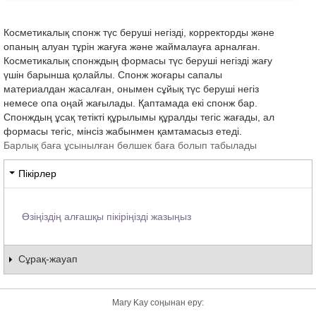
Косметикалық спонж түс беруші негізді, корректорды және
опаның алуан тұрін жағуға және жаймалауға арналған.
Косметикалық спонждың формасы түс беруші негізді жағу
үшін барынша қолайлы. Спонж жоғары сапалы
материалдан жасалған, онымен сұйық түс беруші негіз
немесе опа оңай жағылады. Қаптамада екі спонж бар.
Спонждың ұсақ тетікті құрылымы құралды тегіс жағады, ал
формасы тегіс, мінсіз жабынмен қамтамасыз етеді.
Барлық баға ұсынылған бөлшек баға болып табылады
Пікірлер
Өзіңіздің алғашқы пікіріңізді жазыңыз
Сұрақ-жауап
Mary Kay соңынан еру: