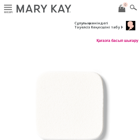
0
MӘЗІРІ
Сұлулық жөніндегі
Тәуелсіз Кеңесшіні табу
Қағазға басып шығару