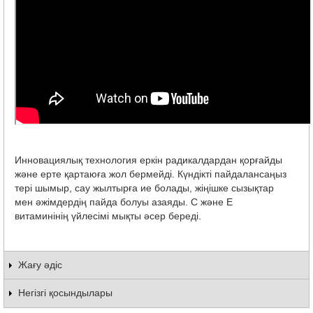
Инновациялық технология еркін радикалдардан қорғайды
және ерте қартаюға жол бермейді. Күндікті пайдалансаңыз
тері шымыр, сау жылтырға ие болады, жіңішке сызықтар
мен әжімдердің пайда болуы азаяды. С және Е
витаминінің үйлесімі мықты әсер береді.
Жағу әдіс
Негізгі қосындылары