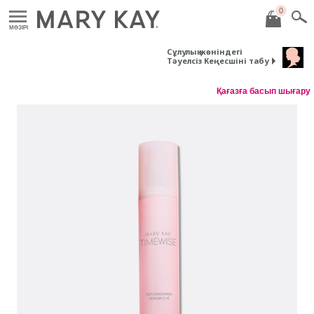
0
MӘЗІРІ
Сұлулық жөніндегі
Тәуелсіз Кеңесшіні табу
Қағазға басып шығару