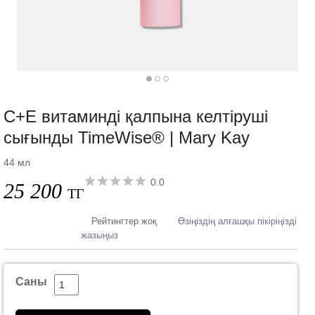
С+Е витаминді қалпына келтіруші
сығынды TimeWise® | Mary Kay
44 мл
0.0
25 200
ТГ
Рейтингтер жоқ
Өзіңіздің алғашқы пікіріңізді
жазыңыз
Саны