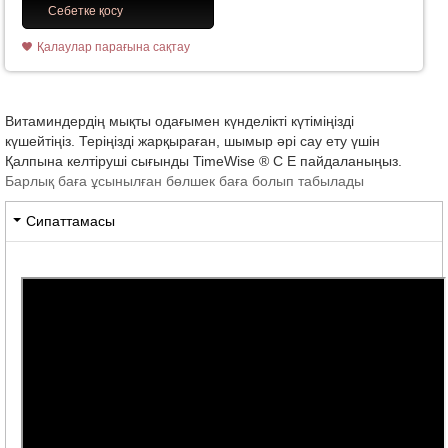
Себетке қосу
Қалаулар парағына сақтау
Витаминдердің мықты одағымен күнделікті күтіміңізді
күшейтіңіз. Теріңізді жарқыраған, шымыр әрі сау ету үшін
Қалпына келтіруші сығынды TimeWise ® С Е пайдаланыңыз.
Барлық баға ұсынылған бөлшек баға болып табылады
Сипаттамасы