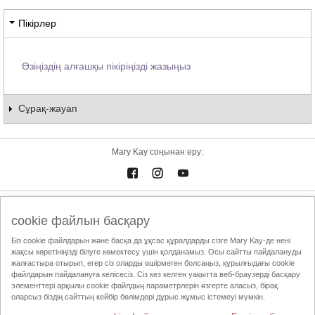
Пікірлер
Өзіңіздің алғашқы пікіріңізді жазыңыз
Сұрақ-жауап
Mary Kay соңынан еру:
Электрондық каталог
Байланыстар
cookie файлын басқару
Пайдалану шарттары
Жеткізу және төлем
Mary Kay InTouch
Біз cookie файлдарын және басқа да ұқсас құралдарды сізге Mary Kay-де нені
жақсы көретініңізді білуге көмектесу үшін қолданамыз. Осы сайтты пайдалануды
Құпиялылық саясаты
Сұлулық жөніндегі Тәуелсіз Кеңесшіні табу
жалғастыра отырып, егер сіз оларды өшірмеген болсаңыз, құрылғыдағы cookie
файлдарын пайдалануға келісесіз. Сіз кез келген уақытта веб-браузерді басқару
ҚТСА этика кодексі
элементтері арқылы cookie файлдың параметрлерін өзгерте аласыз, бірақ
оларсыз біздің сайттың кейбір бөлімдері дұрыс жұмыс істемеуі мүмкін.