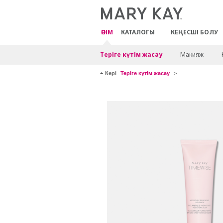
ӨНІМ
КАТАЛОГЫ
КЕҢЕСШІ БОЛУ
Теріге күтім жасау
Макияж
Кері
Теріге күтім жасау