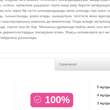
, солғын, күйзеліске ұшыраған теріге жаңа өмір беретін көпфунк
гель теріні бір сәтте ылғалдандырады және ылғалды тері ішіне «қ
 тыныштанады, қорек алады, шымырлана, тегістеле және жұмсара 
і саңылауларының азаюына да көмектеседі. Онда өсімдік экстракта
нда, сергек хош иіс бар. Масканың құрамында майлы және хош иісті
не дерматологтардың тексеруінен өткен. Жақсы нәтижелерге қол же
 пайдалану ұсынылады.
Сұрақ-жауап
5 жұлды
4 жұлды
100%
3 жұлды