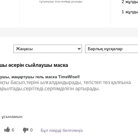
2 жұлды
тұтынушы осы өнімді ұсынды
1 жұлды
шы әсерін сыйлаушы маска
рушы, жаңартушы гель маска TimeWise®
қты басып,теріні ылғалдандырады, тегістеп тез қалпына
арылтады,сергітеді,серпімділігін артырады.
Біртегіс жағылады, Жақсы сіңеді,
і ұсынамын
Сергітеді, Теріге жағымды сезім береді
6
0
Бұл пікірді белгілеңіз