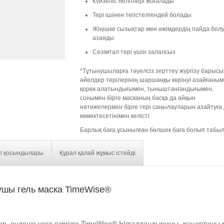
Күйзеліс белгілері жоғалады
Тері ішінен тегістелгендей болады
Жіңішке сызықтар мен әжімдердің пайда бол
азаяды
Сезімтал тері үшін залалсыз
*Тұтынушыларға тәуелсіз зерттеу жүргізу барысы
әйелдер терілерінің шаршаңқы көрінуі азайғаным
қорек алатындығымен, тыныштанғандығымен,
сонымен бірге масканың басқа да айқын
нәтижелермен бірге тері саңылауларын азайтуға
көмектесетінімен келісті
Барлық баға ұсынылған бөлшек баға болып табы
гі қосындылары
Құрал қалай жұмыс істейді
шы гель маска TimeWise®
бар, ендеше неге өзімізге TimeWise® Ылғалдандырушы, жаңартушы м