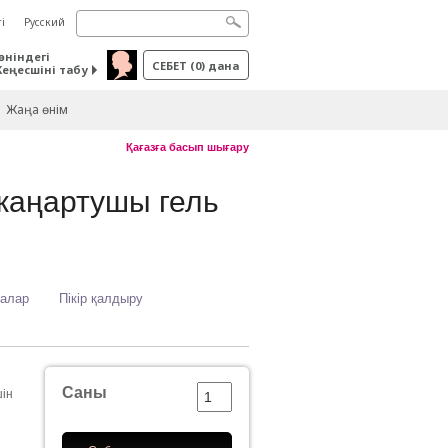
і
Русский
өніндегі
СЕБЕТ
(
0
) дана
Кеңесшіні табу
Жаңа өнім
Қағазға басып шығару
аңартушы гель
ғалар
Пікір қалдыру
Саны
шін