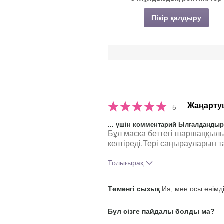
Пікір қалдыру
Жаңарту
5
... үшін комментарий Ылғалданды
Бұл маска беттегі шаршаңқылы
келтіреді.Тері саңырауларын т
Толығырақ
Осы өнімді пайдаланудан
Төменгі сызық
Ия, мен осы өнімд
жалпы қандай әсер алдыңыз?
Бұл сізге пайдалы болды ма?