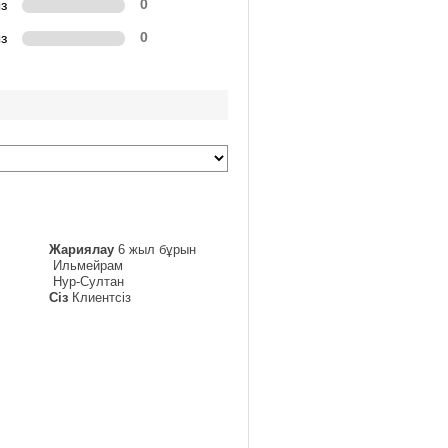
з
0
з
0
Жариялау
6 жыл бұрын
Ильмейрам
Нур-Султан
Сіз
Клиентсіз