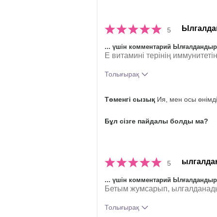
Ылгалда
5
... үшін комментарий Ылғалданды
Е витамині терінің иммунитет
Толығырақ
Осы өнімді пайдаланудан жалп
Төменгі сызық
Ия, мен осы өнімд
қандай әсер алдыңыз?
Бұл сізге пайдалы болды ма?
ылгалда
5
... үшін комментарий Ылғалданды
Бетым жумсарып, ылгалданад
Толығырақ