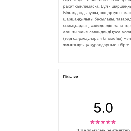
рахат сыйламасқа. Бұл - шаршаңқы
Ылғалдандырушы, жаңартушы маска-
шаршаңқылығы басылады, тазарады,
сызықтардың, әжімдердің және тер
ағашты және лавандинді қоса алға
(тері саңылауларын бітемейді) жә
жиынтықтың» құралдарымен бірге
Пікірлер
5.0
3 Жұлдыздық рейтингтер