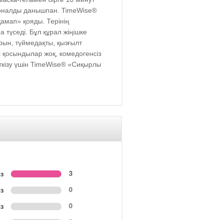
ционалды данышпан. TimeWise®
амап» қояды. Терінің
түседі. Бұл құрал жіңішке
рын, түймедақты, қызғылт
 қосындылар жоқ, комедогенсіз
ткізу үшін TimeWise® «Сиқырлы
з
3
з
0
з
0