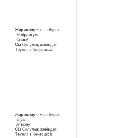
Жариялау
6 жыл бұрын
Мейрамгуль
Семей
Сіз
Сұлулық жөніндегі
Тәуелсіз Кеңесшісіз
Жариялау
6 жыл бұрын
aliya
Атырау
Сіз
Сұлулық жөніндегі
Тәуелсіз Кеңесшісіз