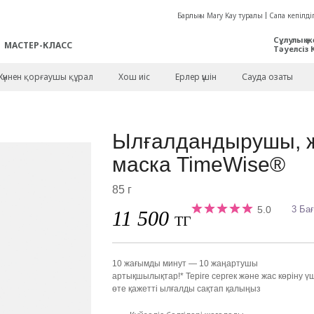
Барлығы Mary Kay туралы
Сапа кепілдіг
Сұлулық ж
МАСТЕР-КЛАСС
Тәуелсіз 
Күннен қорғаушы құрал
Хош иіс
Ерлер үшін
Сауда озаты
Ылғалдандырушы, ж
маска TimeWise®
85 г
5.0
3 Ба
11 500
ТГ
10 жағымды минут — 10 жаңартушы
артықшылықтар!* Теріге сергек және жас көріну ү
өте қажетті ылғалды сақтап қалыңыз