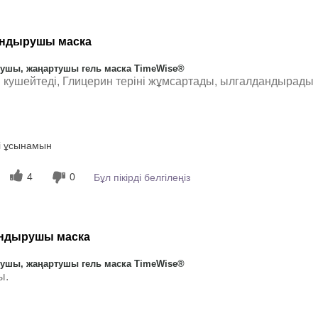
ндырушы маска
рушы, жаңартушы гель маска TimeWise®
ін кушейтеді, Глицерин теріні жұмсартады, ылгалдандырады
ы
Біртегіс жағылады, Жақсы
і ұсынамын
сіңеді, Сергітеді
4
0
Бұл пікірді белгілеңіз
ндырушы маска
рушы, жаңартушы гель маска TimeWise®
ы.