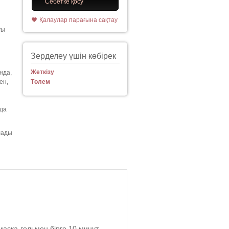
Себетке қосу
Қалаулар парағына сақтау
уы
Зерделеу үшін көбірек
Жеткізу
нда,
ен,
Төлем
 да
лады
аска-гельмен бірге 10 минут