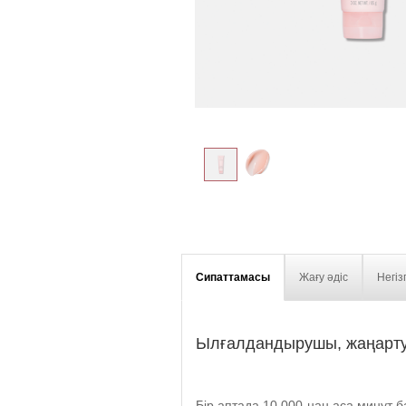
Сипаттамасы
Жағу әдіс
Негіз
Ылғалдандырушы, жаңарту
Бір аптада 10 000-нан аса минут 