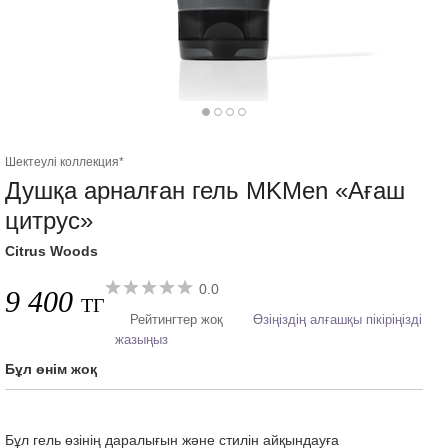
Шектеулі коллекция*
Душқа арналған гель MKMen «Ағаш
цитрус»
Citrus Woods
0.0
9 400
ТГ
Рейтингтер жоқ
Өзіңіздің алғашқы пікіріңізді
жазыңыз
Бұл өнім жоқ
Бұл гель өзінің даралығын және стилін айқындауға