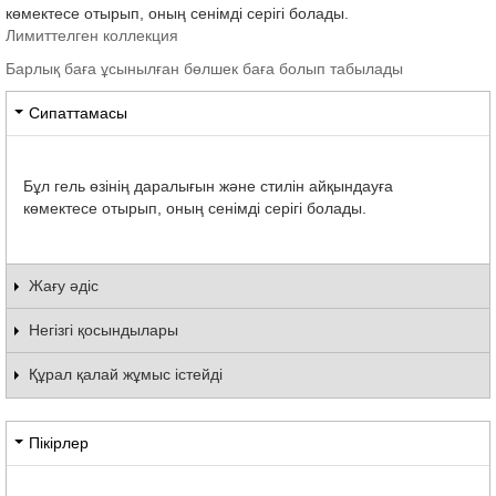
көмектесе отырып, оның сенімді серігі болады.
Лимиттелген коллекция
Барлық баға ұсынылған бөлшек баға болып табылады
Сипаттамасы
Бұл гель өзінің даралығын және стилін айқындауға
көмектесе отырып, оның сенімді серігі болады.
Жағу әдіс
Негізгі қосындылары
Құрал қалай жұмыс істейді
Пікірлер