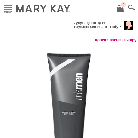
0
MӘЗІРІ
Сұлулық жөніндегі
Тәуелсіз Кеңесшіні табу
Қағазға басып шығару