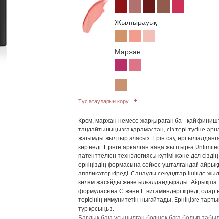
Жылтырауық
Маржан
Түс атауларын көру
Крем, маржан немесе жарқыраған ба - қай финишт
таңдайтыныңызға қарамастан, сіз тері түсіне арн
жағымды жылтыр аласыз. Ерін сау, әрі ылғалданғ
көрінеді. Ерінге арналған жаңа жылтырға Unlimite
патенттелген технологиясы күтімі және дәл сіздің
ерніңіздің формасына сәйкес ұшталғандай айры
аппликатор кіреді. Санаулы секундтар ішінде жы
көлем жасайды және ылғалдандырады. Айрықша
формуласына С және Е витаминдері кіреді, олар 
терісінің иммунитетін нығайтады. Ерніңізге тарт
түр қосыңыз.
Барлық баға ұсынылған бөлшек баға болып табы