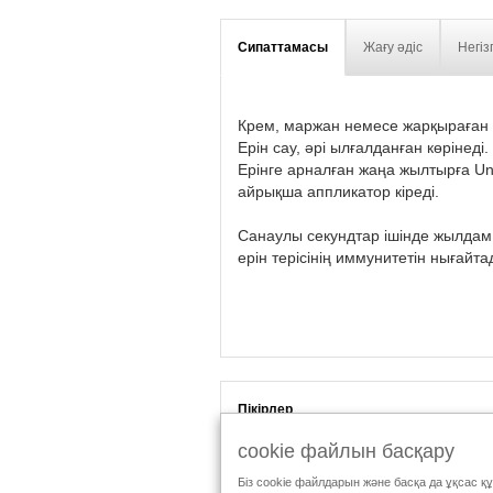
Сипаттамасы
Жағу әдіс
Негіз
Крем, маржан немесе жарқыраған б
Ерін сау, әрі ылғалданған көрінеді
Ерінге арналған жаңа жылтырға Unl
айрықша аппликатор кіреді.
Санаулы секундтар ішінде жылдам
ерін терісінің иммунитетін нығайта
Пікірлер
cookie файлын басқару
Біз cookie файлдарын және басқа да ұқсас қ