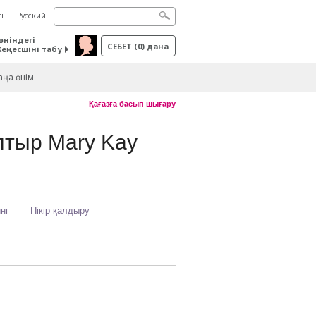
і
Русский
өніндегі
СЕБЕТ
(
0
) дана
Кеңесшіні табу
ңа өнім
Қағазға басып шығару
лтыр Mary Kay
инг
Пікір қалдыру