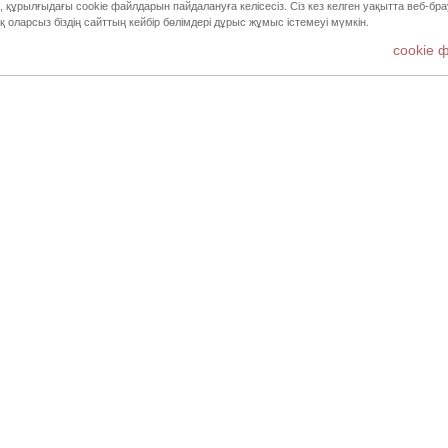
 құрылғыдағы cookie файлдарын пайдалануға келісесіз. Сіз кез келген уақытта веб-бра
5 жұлды
 оларсыз біздің сайттың кейбір бөлімдері дұрыс жұмыс істемеуі мүмкін.
4 жұлды
cookie 
100%
3 жұлды
2 жұлды
тұтынушы осы өнімді ұсынды
1 жұлды
минді блеск
 сақтайтын С және Е витамині бар. Әдемі реңк қана емес,
. Жылтыр және кремді финишы бар осы 2 реңк ұнайды. Жаз
. Жабысқақ сезім қалдырмайды.
і ұсынамын