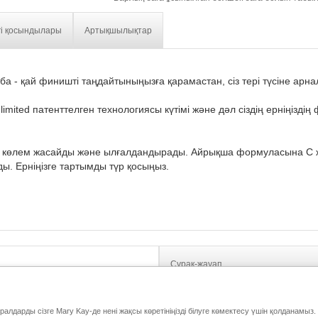
гі қосындылары
Артықшылықтар
а - қай финишті таңдайтыныңызға қарамастан, сіз тері түсіне арн
.
imited патенттелген технологиясы күтімі және дәл сіздің ерніңізд
 көлем жасайды және ылғалдандырады. Айрықша формуласына С жә
ды. Ерніңізге тартымды түр қосыңыз.
Сұрақ-жауап
ұралдарды сізге Mary Kay-де нені жақсы көретініңізді білуге көмектесу үшін қолданам