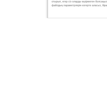
отырып, егер сіз оларды өшірмеген болсаңыз,
5.0
файлдың параметрлерін өзгерте аласыз, бірақ
1 жұлдызды бағалау
Пікір қалдыру
Мегавита
5
Ерінді құрғаудан, әжім түсуден
күтім жасайтын пайдалы блеск
мезгіліне мінсіз келетін блеск
Төменгі сызық
Ия, мен осы өнімд