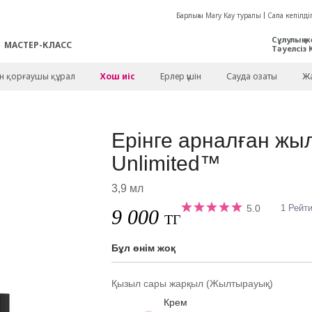
Барлығы Mary Kay туралы
Сапа кепілдіг
Сұлулық ж
МАСТЕР-КЛАСС
Тәуелсіз 
ен қорғаушы құрал
Хош иіс
Ерлер үшін
Сауда озаты
Жа
Ерінге арналған жы
Unlimited™
3,9 мл
5.0
1 Рейт
9 000
ТГ
Бұл өнім жоқ
Қызыл сары жарқыл (Жылтырауық)
Крем