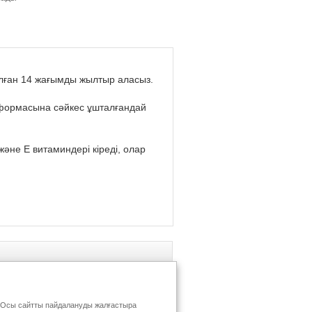
алған 14 жағымды жылтыр аласыз.
ің формасына сәйкес ұшталғандай
не Е витаминдері кіреді, олар
ыз. Осы сайтты пайдалануды жалғастыра