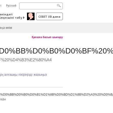
і
Русский
өніндегі
СЕБЕТ
(
0
) дана
Кеңесшіні табу
ңа өнім
Қағазға басып шығару
0%BB%D0%B0%D0%BF%20%C2
2F%20%D4%B3%E2%80%A4
дің алғашқы пікіріңізді жазыңыз
0%B0%D0%BB%D0%B0%D0%B1%D1%8B%D0%BD%D1%8B%D2%A3%20%D
лады