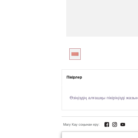
Пікірлер
Өзіңіздің алғашқы пікіріңізді жазы
Mary Kay соңынан еру: