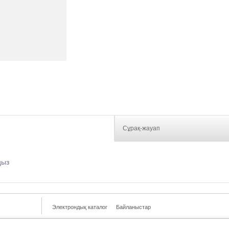
Сұрақ-жауап
ңыз
Электрондық каталог
Байланыстар