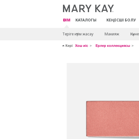
ӨНІМ
КАТАЛОГЫ
КЕҢЕСШІ БОЛУ
Теріге күтім жасау
Макияж
Күнн
Кері
Хош иіс
Ерлер коллекциясы