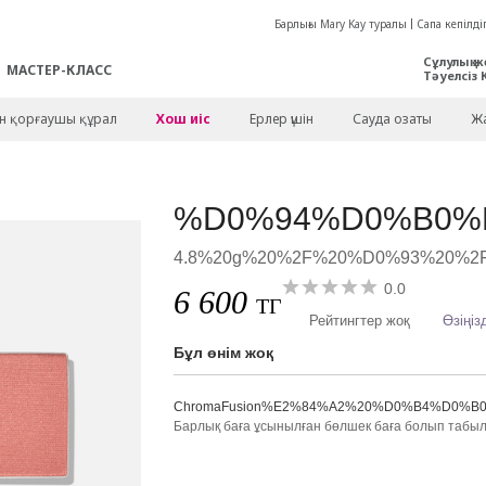
Барлығы Mary Kay туралы
Сапа кепілдіг
Сұлулық ж
МАСТЕР-КЛАСС
Тәуелсіз 
ен қорғаушы құрал
Хош иіс
Ерлер үшін
Сауда озаты
Жа
%D0%94%D0%B0%D
4.8%20g%20%2F%20%D0%93%20%
0.0
6 600
ТГ
Рейтингтер жоқ
Өзіңіз
Бұл өнім жоқ
ChromaFusion%E2%84%A2%20%D0%B4%D
Барлық баға ұсынылған бөлшек баға болып табы