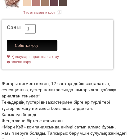
Түс атауларын көру
Саны
Себетке қосу
Қалаулар парағына сақтау
жасап көру
Жоғары пигменттелген, 12 сағатқа дейін сақталатын,
сенсациялық түстер палитрасында шығарылған қабаққа
арналған теньдер*
Теньдердің түстері визажистермен бірге әр түрлі тері
түстеріне жағу нәтижесі бойынша таңдалған.
Қанық түс береді.
Жеңіл және біртегіс жағылады.
«Мэри Кэй» компаниясында өнімді сатып алмас бұрын,
жағып көруге болады. Тапсырыс беру үшін сұлулық жөніндегі