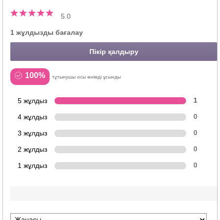
5.0
1 жұлдызды бағалау
Пікір қалдыру
100%
тұтынушы осы өнімді ұсынды
5 жұлдыз
1
4 жұлдыз
0
3 жұлдыз
0
2 жұлдыз
0
1 жұлдыз
0