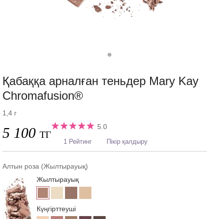
Қабаққа арналған теньдер Mary Kay
Chromafusion®
1,4 г
5.0
5 100
ТГ
1 Рейтинг
Пікір қалдыру
Алтын роза (Жылтырауық)
Жылтырауық
Күңгірттеуші