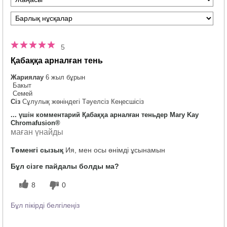
5
Қабаққа арналған тень
Жариялау
6 жыл бұрын
Бакыт
Семей
Сіз
Сұлулық жөніндегі Тәуелсіз Кеңесшісіз
... үшін комментарий Қабаққа арналған теньдер Mary Kay
Chromafusion®
маған үнайды
Төменгі сызық
Ия, мен осы өнімді ұсынамын
Бұл сізге пайдалы болды ма?
8
0
Бұл пікірді белгілеңіз