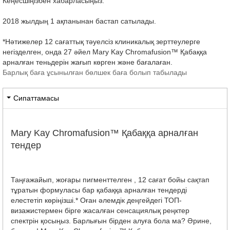
Кеңесшіңізбен хабарласыңыз.
2018 жылдың 1 ақпанынан бастап сатылады.
*Нәтижелер 12 сағаттық тәуелсіз клиникалық зерттеулерге
негізделген, онда 27 әйел Mary Kay Chromafusion™ Қабаққа
арналған теньдерін жағып көрген және бағалаған.
Барлық баға ұсынылған бөлшек баға болып табылады
Сипаттамасы
Mary Kay Chromafusion™ Қабаққа арналған
тендер
Таңғажайып, жоғары пигменттелген , 12 сағат бойы сақтап
тұратын формуласы бар қабаққа арналған тендерді
елестетіп көріңізші.* Оған әлемдік деңгейдегі ТОП-
визажистермен бірге жасалған сенсациялық реңктер
спектрін қосыңыз. Барлығын бірден алуға бола ма? Әрине,