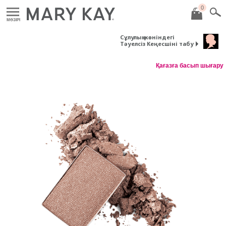
0
MӘЗІРІ
Сұлулық жөніндегі
Тәуелсіз Кеңесшіні табу
Қағазға басып шығару