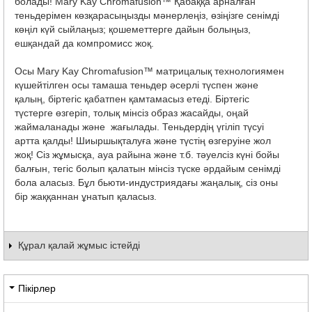
болады! Mary Kay Chromafusion™ Қабаққа арналған
теньдерімен көзқарасыңызды мәнерлеңіз, өзіңізге сенімді
көңіл күй сыйлаңыз; қошеметтерге дайын болыңыз,
ешқандай да компромисс жоқ.
Осы Mary Kay Chromafusion™ матрицалық технологиямен
күшейтілген осы тамаша теньдер әсерлі түспен және
қалың, біртегіс қабатпен қамтамасыз етеді. Біртегіс
түстерге өзгеріп, толық мінсіз образ жасайды, оңай
жаймаланады және жағылады. Теньдердің үгіліп түсуі
артта қалды! Шиыршықталуға және түстің өзгеруіне жол
жоқ! Сіз жұмысқа, ауа райына және т.б. тәуелсіз күні бойы
балғын, тегіс болып қалатын мінсіз түске әрдайым сенімді
бола аласыз. Бұл бьюти-индустриядағы жаңалық, сіз оны
бір жаққаннан ұнатып қаласыз.
Құрал қалай жұмыс істейді
Пікірлер