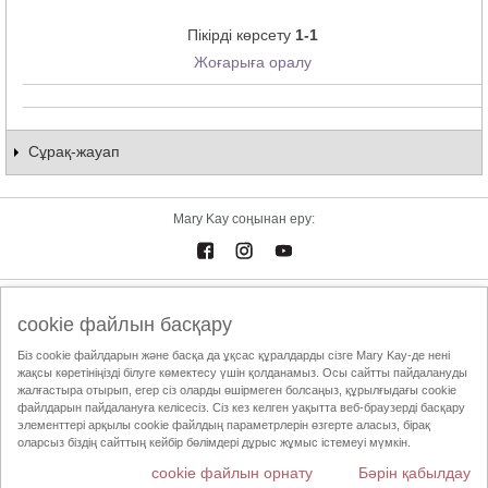
Пікірді көрсету
1-1
Жоғарыға оралу
Сұрақ-жауап
Mary Kay соңынан еру:
Электрондық каталог
Байланыстар
cookie файлын басқару
Біз cookie файлдарын және басқа да ұқсас құралдарды сізге Mary Kay-де нені
Пайдалану шарттары
Жеткізу және төлем
Mary Kay InTouch
жақсы көретініңізді білуге көмектесу үшін қолданамыз. Осы сайтты пайдалануды
Құпиялылық саясаты
Сұлулық жөніндегі Тәуелсіз Кеңесшіні табу
жалғастыра отырып, егер сіз оларды өшірмеген болсаңыз, құрылғыдағы cookie
файлдарын пайдалануға келісесіз. Сіз кез келген уақытта веб-браузерді басқару
ҚТСА этика кодексі
элементтері арқылы cookie файлдың параметрлерін өзгерте аласыз, бірақ
оларсыз біздің сайттың кейбір бөлімдері дұрыс жұмыс істемеуі мүмкін.
cookie файлын орнату
Бәрін қабылдау
Елді ауыстыру