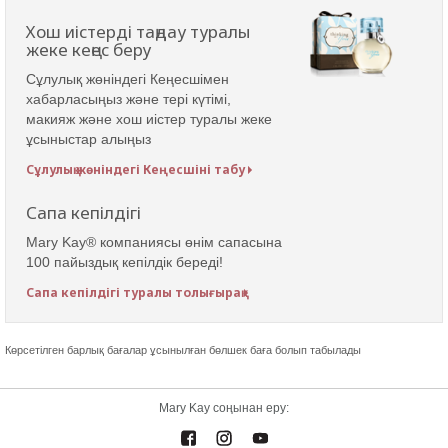
Хош иістерді таңдау туралы
жеке кеңес беру
Сұлулық жөніндегі Кеңесшімен
хабарласыңыз және тері күтімі,
макияж және хош иістер туралы жеке
ұсыныстар алыңыз
Сұлулық жөніндегі Кеңесшіні табу
Сапа кепілдігі
Mary Kay® компаниясы өнім сапасына
100 пайыздық кепілдік береді!
Сапа кепілдігі туралы толығырақ
Көрсетілген барлық бағалар ұсынылған бөлшек баға болып табылады
Mary Kay соңынан еру: