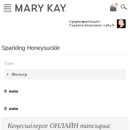
0
MӘЗІРІ
Сұлулық жөніндегі
Тәуелсіз Кеңесшіні табу
Sparkling Honeysuckle
Сүзгі:
Фильтр
0
өнім
0
өнім
Кеңесшілерге ОНЛАЙН тапсырыс