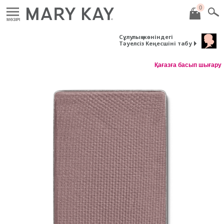
0
MӘЗІРІ
Сұлулық жөніндегі
Тәуелсіз Кеңесшіні табу
Қағазға басып шығару