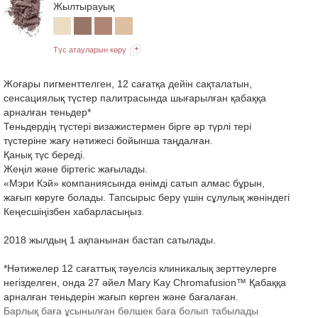
Жылтырауық
Түс атауларын көру
Жоғары пигменттелген, 12 сағатқа дейін сақталатын,
сенсациялық түстер палитрасында шығарылған қабаққа
арналған теньдер*
Теньдердің түстері визажистермен бірге әр түрлі тері
түстеріне жағу нәтижесі бойынша таңдалған.
Қанық түс береді.
Жеңіл және біртегіс жағылады.
«Мэри Кэй» компаниясында өнімді сатып алмас бұрын,
жағып көруге болады. Тапсырыс беру үшін сұлулық жөніндегі
Кеңесшіңізбен хабарласыңыз.
2018 жылдың 1 ақпанынан бастап сатылады.
*Нәтижелер 12 сағаттық тәуелсіз клиникалық зерттеулерге
негізделген, онда 27 әйел Mary Kay Chromafusion™ Қабаққа
арналған теньдерін жағып көрген және бағалаған.
Барлық баға ұсынылған бөлшек баға болып табылады