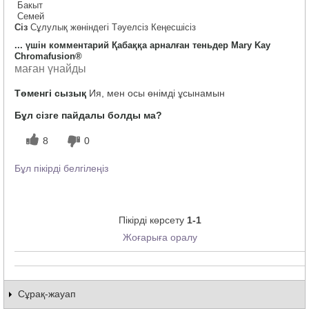
Бакыт
Семей
Сіз
Сұлулық жөніндегі Тәуелсіз Кеңесшісіз
... үшін комментарий Қабаққа арналған теньдер Mary Kay
Chromafusion®
маған үнайды
Төменгі сызық
Ия, мен осы өнімді ұсынамын
Бұл сізге пайдалы болды ма?
8
0
Бұл пікірді белгілеңіз
Пікірді көрсету
1-1
Жоғарыға оралу
Сұрақ-жауап