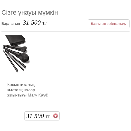
Сізге ұнауы мүмкін
31 500
ТГ
Барлығын
Барлығын себетке салу
Косметикалық
қылтаяқшалар
жиынтығы Mary Kay®
31 500
ТГ