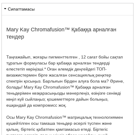
Сипаттамасы
Mary Kay Chromafusion™ Қабаққа арналған
тендер
Таңғажайып, жоғары пигменттелген , 12 сағат бойы сақтап
тұратын формуласы бар қабаққа арналған тендерді
елестетіп көріңізші.* Оған әлемдік деңгейдегі ТОП-
визажистермен бірге жасалған сенсациялық реңктер
спектрін қосыңыз. Барлығын бірден алуға бола ма? Әрине,
болады! Mary Kay Chromafusion™ Қабаққа арналған
теньдерімен көзқарасыңызды мәнерлеңіз, өзіңізге сенімді
көңіл күй сыйлаңыз; қошеметтерге дайын болыңыз,
ешқандай да компромисс жоқ.
Осы Mary Kay Chromafusion™ матрицалық технологиямен
күшейтілген осы тамаша теньдер әсерлі түспен және
қалың, біртегіс қабатпен қамтамасыз етеді. Біртегіс