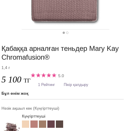
Қабаққа арналған теньдер Mary Kay
Chromafusion®
1,4 г
5.0
5 100
ТГ
1 Рейтинг
Пікір қалдыру
Бұл өнім жоқ
Нәзік ақшыл көк (Күңгірттеуші)
Күңгірттеуші