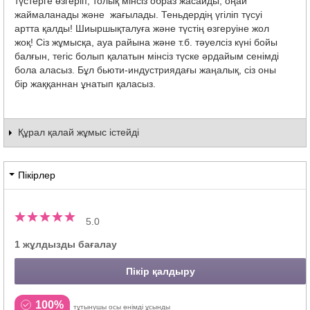
түстерге өзгеріп, толық мінсіз образ жасайды, оңай
жаймаланады және жағылады. Теньдердің үгіліп түсуі
артта қалды! Шиыршықталуға және түстің өзгеруіне жол
жоқ! Сіз жұмысқа, ауа райына және т.б. тәуелсіз күні бойы
балғын, тегіс болып қалатын мінсіз түске әрдайым сенімді
бола аласыз. Бұл бьюти-индустриядағы жаңалық, сіз оны
бір жаққаннан ұнатып қаласыз.
Құрал қалай жұмыс істейді
Пікірлер
5.0
1 жұлдызды бағалау
Пікір қалдыру
100%
тұтынушы осы өнімді ұсынды