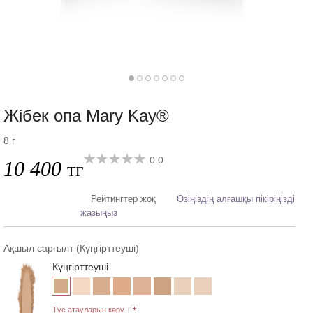
Жібек опа Mary Kay®
8 г
0.0
10 400
ТГ
Рейтингтер жоқ
Өзіңіздің алғашқы пікіріңізді
жазыңыз
Ақшыл сарғылт (Күңгірттеуші)
Күңгірттеуші
Түс атауларын көру