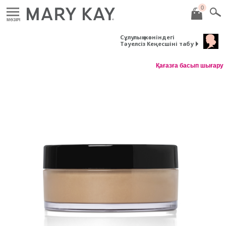
0
MӘЗІРІ
Сұлулық жөніндегі
Тәуелсіз Кеңесшіні табу
Қағазға басып шығару