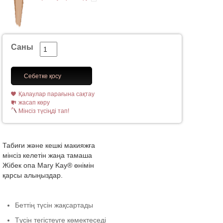
Саны
Себетке қосу
Қалаулар парағына сақтау
жасап көру
Мінсіз түсіңді тап!
Табиғи және кешкі макияжға
мінсіз келетін жаңа тамаша
Жібек опа Mary Kay® өнімін
қарсы алыңыздар.
Беттің түсін жақсартады
Түсін тегістеуге көмектеседі