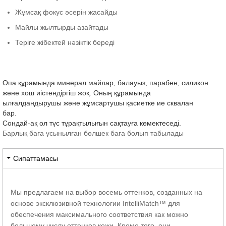
Жұмсақ фокус әсерін жасайды
Майлы жылтырды азайтады
Теріге жібектей нәзіктік береді
Опа құрамында минерал майлар, балауыз, парабен, силикон
және хош иістендіргіш жоқ. Оның құрамында
ылғалдандырушы және жұмсартушы қасиетке ие сквалан
бар.
Сондай-ақ ол түс тұрақтылығын сақтауға көмектеседі.
Барлық баға ұсынылған бөлшек баға болып табылады
Сипаттамасы
Мы предлагаем на выбор восемь оттенков, созданных на
основе эксклюзивной технологии IntelliMatch™ для
обеспечения максимального соответствия как можно
большему числу оттенков кожи. Кроме того, они