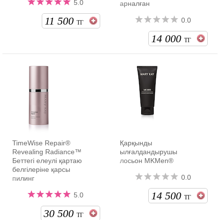
5.0
арналған
11 500
0.0
ТГ
14 000
ТГ
TimeWise Repair®
Қарқынды
Revealing Radiance™
ылғалдандырушы
Беттегі елеулі қартаю
лосьон MKMen®
белгілеріне қарсы
0.0
пилинг
14 500
5.0
ТГ
30 500
ТГ