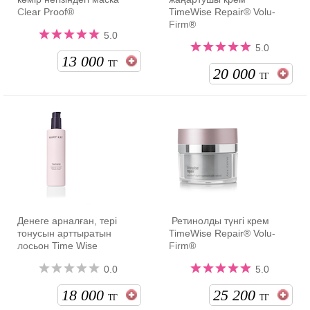
Clear Proof®
TimeWise Repair® Volu-
Firm®
5.0
5.0
13 000
ТГ
20 000
ТГ
Денеге арналған, тері
Ретинолды түнгі крем
тонусын арттыратын
TimeWise Repair® Volu-
лосьон Time Wise
Firm®
0.0
5.0
18 000
25 200
ТГ
ТГ