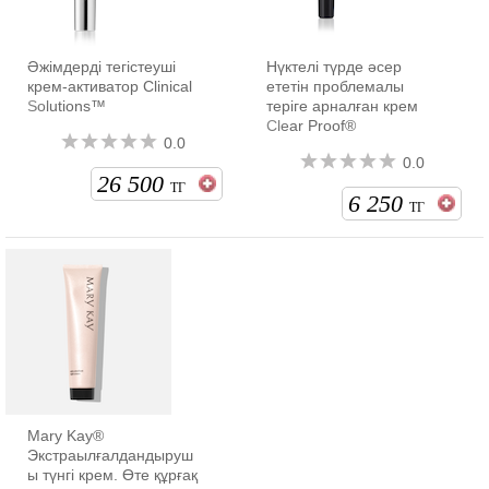
Әжімдерді тегістеуші
Нүктелі түрде әсер
крем-активатор Clinical
ететін проблемалы
Solutions™
теріге арналған крем
Clear Proof®
0.0
0.0
26 500
ТГ
6 250
ТГ
Mary Kay®
Экстраылғалдандыруш
ы түнгі крем. Өте құрғақ