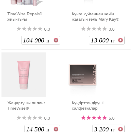
TimeWise Repair®
Күнге күйгеннен кейін
жиынтығы
жағатын гель Mary Kay®
0.0
0.0
104 000
13 000
ТГ
ТГ
Жаңартушы пилинг
Күңгірттендіруші
TimeWise®
салфеткалар
0.0
5.0
14 500
3 200
ТГ
ТГ