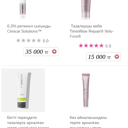
0,3% ретинол сығынды
Тазалаушы көбік
Clinical Solutions™
TimeWise Repair® Volu-
Firm®
0.0
5.0
35 000
ТГ
15 000
ТГ
Бетті тереңдете
Көз айналасындағы
тазалауға арналған
теріге арналған
көмір негізіндегі маска
жаңартушы крем