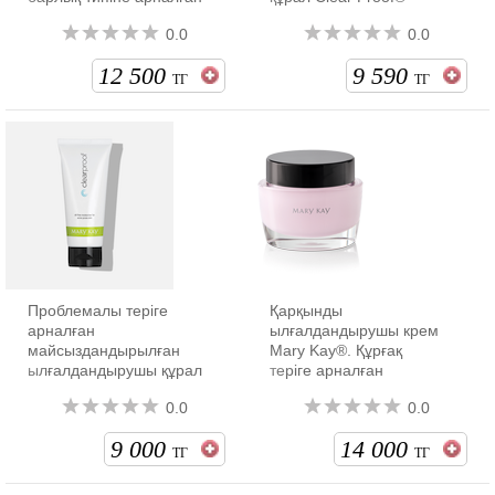
0.0
0.0
12 500
9 590
ТГ
ТГ
Проблемалы теріге
Қарқынды
арналған
ылғалдандырушы крем
майсыздандырылған
Mary Kay®. Құрғақ
ылғалдандырушы құрал
теріге арналған
0.0
0.0
9 000
14 000
ТГ
ТГ