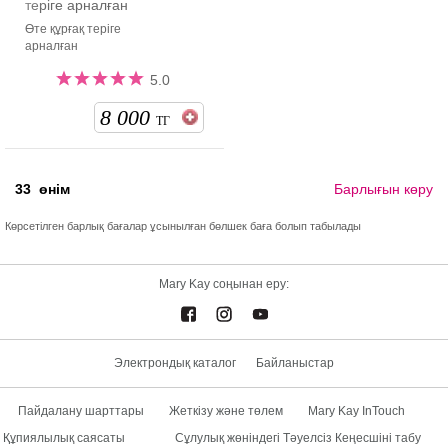
теріге арналған
Өте құрғақ теріге
арналған
5.0
8 000
ТГ
33
өнім
Барлығын көру
Көрсетілген барлық бағалар ұсынылған бөлшек баға болып табылады
Mary Kay соңынан еру:
Электрондық каталог
Байланыстар
Пайдалану шарттары
Жеткізу және төлем
Mary Kay InTouch
Құпиялылық саясаты
Сұлулық жөніндегі Тәуелсіз Кеңесшіні табу