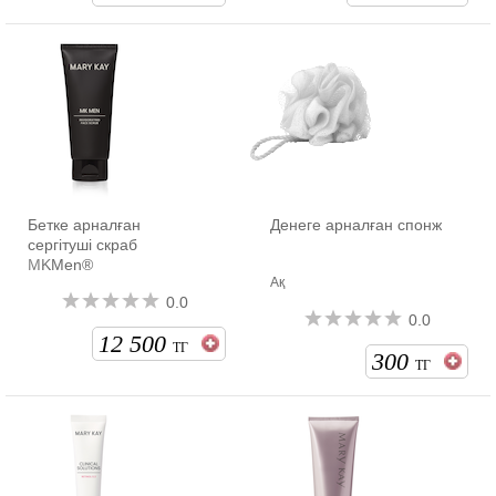
Бетке арналған
Денеге арналған спонж
сергітуші скраб
MKMen®
Ақ
0.0
0.0
12 500
ТГ
300
ТГ