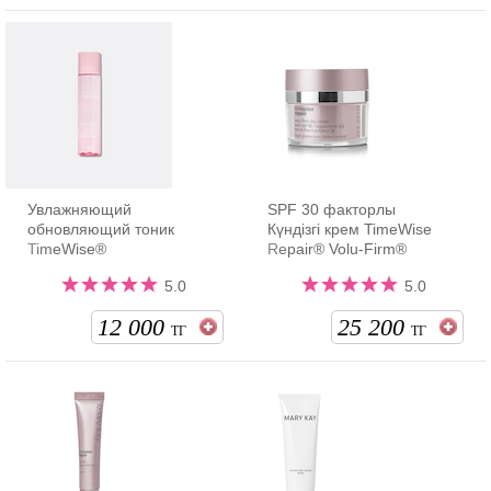
Увлажняющий
SPF 30 факторлы
обновляющий тоник
Күндізгі крем TimeWise
TimeWise®
Repair® Volu-Firm®
5.0
5.0
12 000
25 200
ТГ
ТГ