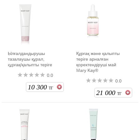
Ылғалдандырушы
Құрғақ және қалыпты
тазалаушы құрал,
теріге арналған
құрғақ/қалыпты теріге
қоректендіруші май
Mary Kay®
0.0
0.0
10 300
ТГ
21 000
ТГ