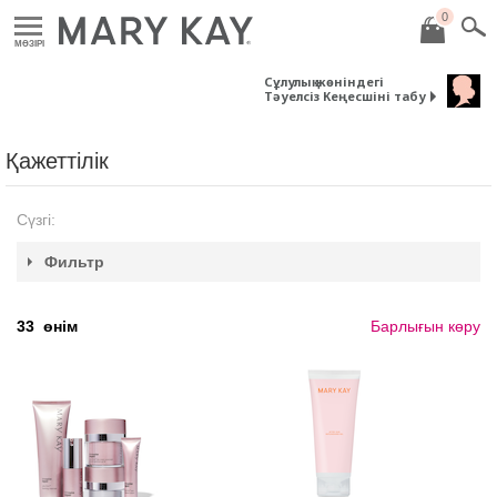
0
MӘЗІРІ
Сұлулық жөніндегі
Тәуелсіз Кеңесшіні табу
Қажеттілік
Сүзгі:
Фильтр
33
өнім
Барлығын көру