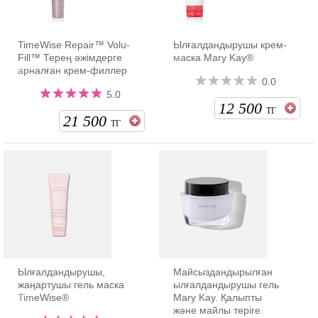
TimeWise Repair™ Volu-
Ылғалдандырушы крем-
Fill™ Терең ǝжiмдерге
маска Mary Kay®
арналған крем-филлер
0.0
5.0
12 500
ТГ
21 500
ТГ
Ылғалдандырушы,
Майсыздандырылған
жаңартушы гель маска
ылғалдандырушы гель
TimeWise®
Mary Kay. Қалыпты
және майлы теріге