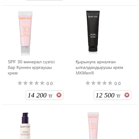
SPF 30 минерал сүзгісі
Қырынуға арналған
бар Күннен қорғаушы
ылғалдандырушы крем
крем
MKMen®
0.0
0.0
14 200
12 500
ТГ
ТГ