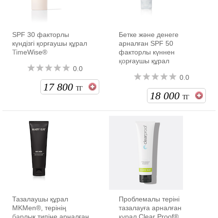
SPF 30 факторлы
Бетке және денеге
күндізгі қорғаушы құрал
арналған SPF 50
TimeWise®
факторлы күннен
қорғаушы құрал
0.0
0.0
17 800
ТГ
18 000
ТГ
Тазалаушы құрал
Проблемалы теріні
MKMen®, терінің
тазалауға арналған
барлық типіне арналған
құрал Clear Proof®