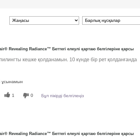
ir® Revealing Radiance™ Беттегі елеулі қартаю белгілеріне қарсы
пилингты кешке қолданамын. 10 күнде бір рет қолданғанда
і ұсынамын
1
0
Бұл пікірді белгілеңіз
ir® Revealing Radiance™ Беттегі елеулі қартаю белгілеріне қарсы