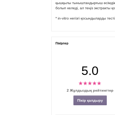
қышқылы тыныштандырғыш өсімдік 
болып келеді, ал теңіз экстракты
* in-vitro негізгі қосындыларды тест
Пікірлер
5.0
2 Жұлдыздық рейтингтер
Пікір қалдыру