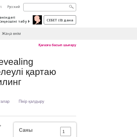
і
Русский
өніндегі
СЕБЕТ
(
0
) дана
Кеңесшіні табу
Жаңа өнім
Қағазға басып шығару
evealing
елеулі қартаю
илинг
ғалар
Пікір қалдыру
ь
Саны