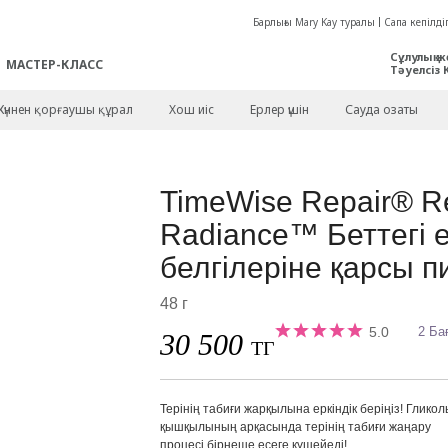
Барлығы Mary Kay туралы
Сапа кепілдіг
Сұлулық ж
МАСТЕР-КЛАСС
Тәуелсіз 
Күннен қорғаушы құрал
Хош иіс
Ерлер үшін
Сауда озаты
TimeWise Repair® R
Radiance™ Беттегі 
белгілеріне қарсы п
48 г
5.0
2 Ба
30 500
ТГ
Терінің табиғи жарқылына еркіндік беріңіз! Гликол
қышқылының арқасында терінің табиғи жаңару
процесі бірнеше есеге күшейеді!