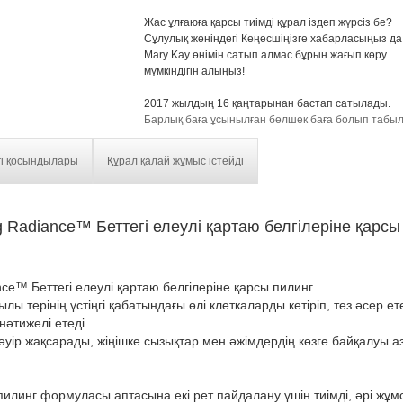
Жас ұлғаюға қарсы тиімді құрал іздеп жүрсіз бе?
Сұлулық жөніндегі Кеңесшіңізге хабарласыңыз да
Mary Kay өнімін сатып алмас бұрын жағып көру
мүмкіндігін алыңыз!
2017 жылдың 16 қаңтарынан бастап сатылады.
Барлық баға ұсынылған бөлшек баға болып табы
гі қосындылары
Құрал қалай жұмыс істейді
 Radiance™ Беттегі елеулі қартаю белгілеріне қарсы
ce™ Беттегі елеулі қартаю белгілеріне қарсы пилинг
 терінің үстіңгі қабатындағы өлі клеткаларды кетіріп, тез әсер ете
нәтижелі етеді.
 едәуір жақсарады, жіңішке сызықтар мен әжімдердің көзге байқалуы а
илинг формуласы аптасына екі рет пайдалану үшін тиімді, әрі жұмс