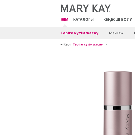
ӨНІМ
КАТАЛОГЫ
КЕҢЕСШІ БОЛУ
Теріге күтім жасау
Макияж
Кері
Теріге күтім жасау