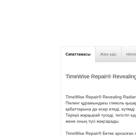
Сипаттамасы
Жағу әдіс
Негіз
TimeWise Repair® Revealing
TimeWise Repair® Revealing Radian
Пилинг құрамындағы гликоль қышқылы
қабаттарына да әсер етеді, күтімді 
Теріңіз жарқырай түседі, тегістігі
және оның түсі жақсарады.
TimeWise Repair® Бетке арналған п