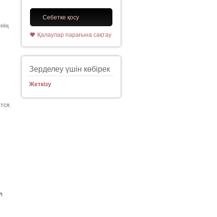
Себетке қосу
нің
Қалаулар парағына сақтау
Зерделеу үшін көбірек
Жеткізу
тся.
л