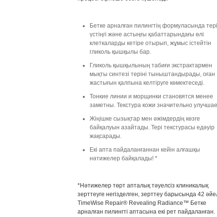
Бетке арналған пилингтің формуласында тері
үстіңгі және астыңғы қабаттарындағы өлі
клеткаларды кетіре отырып, жұмыс істейтін
гликоль қышқылы бар.
Гликоль қышқылының табиғи экстрактармен
мықты синтезі теріні тыныштандырады, оған
жастығын қалпына келтіруге көмектеседі.
Тонкие линии и морщинки становятся менее
заметны. Текстура кожи значительно улучшае
Жіңішке сызықтар мен әжімдердің көзге
байқалуын азайтады. Тері текстурасы едәуір
жақсарады.
Екі апта пайдаланғаннан кейін алғашқы
нәтижелер байқалады! *
*Нәтижелер төрт апталық тәуелсіз клиникалық
зерттеуге негізделген, зерттеу барысында 42 әйе
TimeWise Repair® Revealing Radiance™ Бетке
арналған пилингті аптасына екі рет пайдаланған.