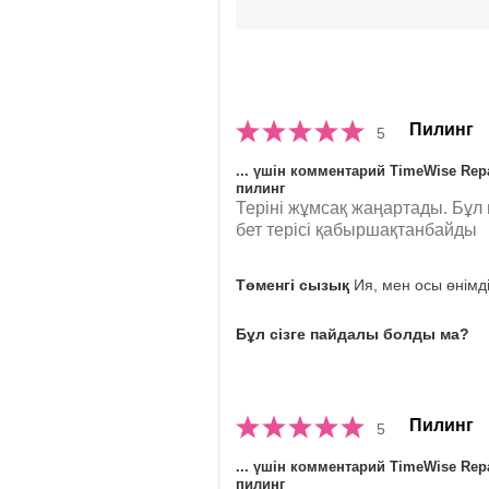
Пилинг
5
... үшін комментарий TimeWise Repa
пилинг
Теріні жұмсақ жаңартады. Бұл 
бет терісі қабыршақтанбайды
Төменгі сызық
Ия, мен осы өнімд
Бұл сізге пайдалы болды ма?
Пилинг
5
... үшін комментарий TimeWise Repa
пилинг