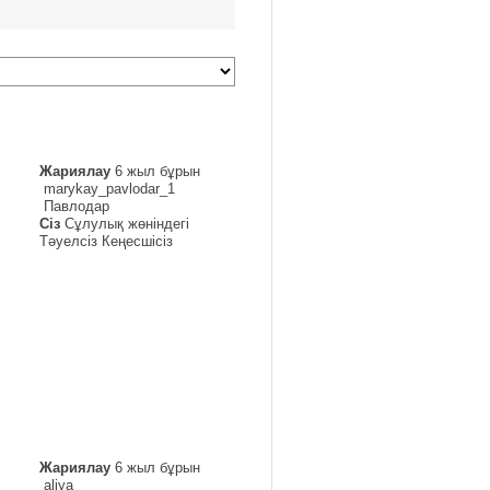
Жариялау
6 жыл бұрын
marykay_pavlodar_1
Павлодар
Сіз
Сұлулық жөніндегі
Тәуелсіз Кеңесшісіз
Жариялау
6 жыл бұрын
aliya