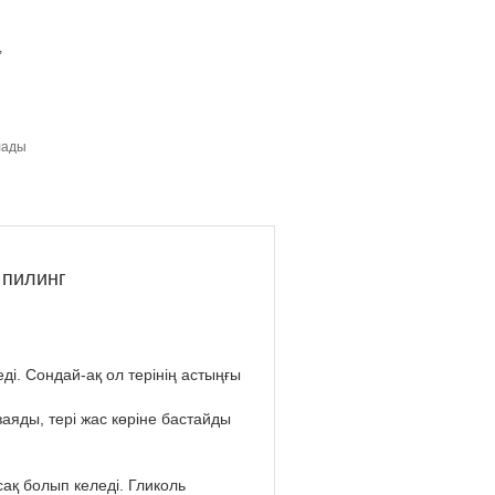
,
лады
 пилинг
ді. Сондай-ақ ол терінің астыңғы
заяды, тері жас көріне бастайды
ақ болып келеді. Гликоль