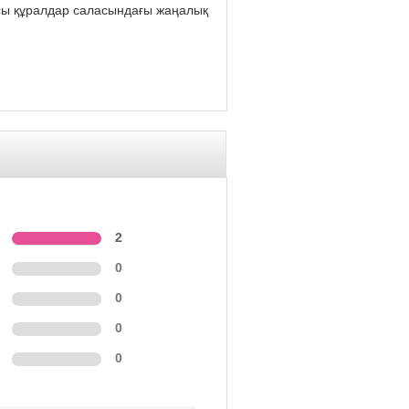
рсы құралдар саласындағы жаңалық
2
0
0
0
0