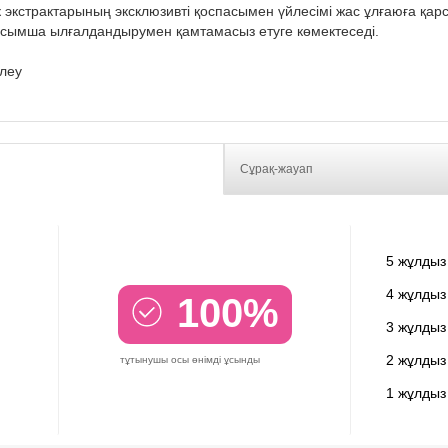
экстрактарының эксклюзивті қоспасымен үйлесімі жас ұлғаюға қа
 қосымша ылғалдандырумен қамтамасыз етуге көмектеседі.
ілеу
Сұрақ-жауап
5 жұлдыз
4 жұлдыз
100%
3 жұлдыз
2 жұлдыз
тұтынушы осы өнімді ұсынды
1 жұлдыз