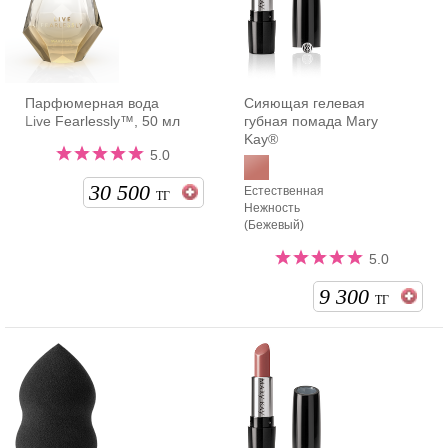
Парфюмерная вода
Сияющая гелевая
Live Fearlessly™, 50 мл
губная помада Mary
Kay®
5.0
30 500
Естественная
ТГ
Нежность
(Бежевый)
5.0
9 300
ТГ