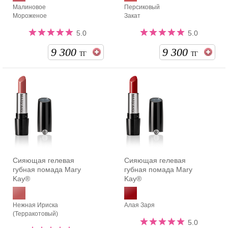
Малиновое
Персиковый
Мороженое
Закат
5.0
5.0
9 300
9 300
ТГ
ТГ
Сияющая гелевая
Сияющая гелевая
губная помада Mary
губная помада Mary
Kay®
Kay®
Нежная Ириска
Алая Заря
(Терракотовый)
5.0