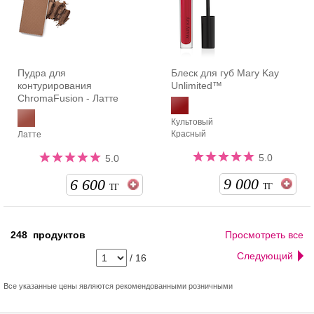
Пудра для
Блеск для губ Mary Kay
контурирования
Unlimited™
ChromaFusion - Латте
Культовый
Красный
Латте
5.0
5.0
9 000
6 600
ТГ
ТГ
248
продуктов
Просмотреть все
Следующий
/
16
Все указанные цены являются рекомендованными розничными