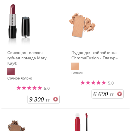
Сияющая гелевая
Пудра для хайлайтинга
губная помада Mary
ChromaFusion - Глазурь
Kay®
Глянец
Сочное яблоко
5.0
5.0
6 600
ТГ
9 300
ТГ