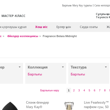
Барлығы Mary Kay туралы
Сапа кепілдіг
Сұлулық ж
МАСТЕР-КЛАСС
Тәуелсіз 
ен қорғаушы құрал
Хош иіс
Ерлер үшін
Сауда озаты
Жа
с
Әйелдер коллекциясы
Fragrance Belara Midnight
тер
Коллекция
Текстура
Барлығы
Барлығы
Барлығын көру
1
2
3
4
5
6
7
8
Спонж-блендер
Live Fearlessly™
Mary Kay®
парфюм суы, 50