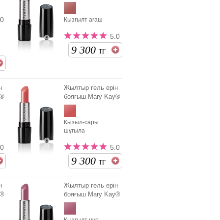
.0
Қызғылт ағаш
5.0
9 300
ТГ
н
Жылтыр гель ерін
y®
бояғыш Mary Kay®
Қызыл-сары
шұғыла
.0
5.0
9 300
ТГ
н
Жылтыр гель ерін
y®
бояғыш Mary Kay®