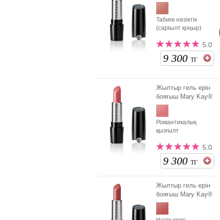
Табиғи нәзіктік
(сарғылт қоңыр)
5.0
9 300
ТГ
Жылтыр гель ерін
бояғыш Mary Kay®
Романтикалық
қызғылт
5.0
9 300
ТГ
Жылтыр гель ерін
бояғыш Mary Kay®