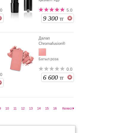
Қызғылт нұр
.0
5.0
9 300
ТГ
Далап
Chromafusion®
Батыл роза
0.0
.0
6 600
ТГ
9
10
11
12
13
14
15
16
Келесі