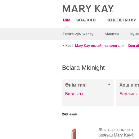
ӨНІМ
КАТАЛОГЫ
КЕҢЕСШІ БОЛУ
Теріге күтім жасау
Макияж
Күнн
Кері
Mary Kay онлайн каталогы
Хош иі
Belara Midnight
Өнім типі
Хош иіс
Барлығы
Барлығы
248
өнім
Жылтыр гель ерін
бояғыш Mary Kay®