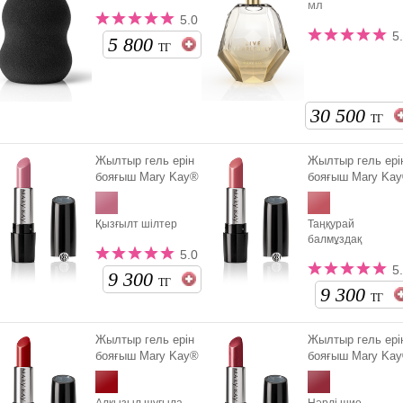
мл
5.0
5
5 800
ТГ
30 500
ТГ
Жылтыр гель ерін
Жылтыр гель ері
бояғыш Mary Kay®
бояғыш Mary Ka
Қызғылт шілтер
Таңқурай
балмұздақ
5.0
5
9 300
ТГ
9 300
ТГ
Жылтыр гель ерін
Жылтыр гель ері
бояғыш Mary Kay®
бояғыш Mary Ka