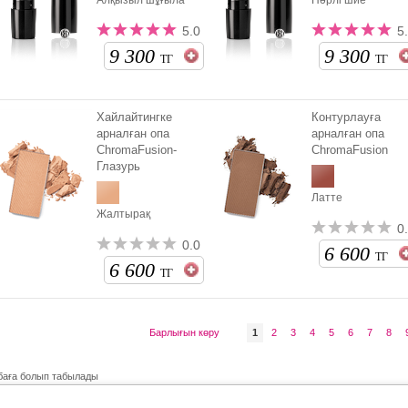
Алқызыл шұғыла
Нәрлі шие
5.0
5
9 300
9 300
ТГ
ТГ
Хайлайтингке
Контурлауға
арналған опа
арналған опа
ChromaFusion-
ChromaFusion
Глазурь
Латте
Жалтырақ
0
0.0
6 600
ТГ
6 600
ТГ
Барлығын көру
1
2
3
4
5
6
7
8
 баға болып табылады