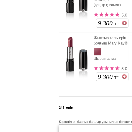
Нәзік ирис
(қоңыр қызғылт)
5.0
9 300
ТГ
Жылтыр гель ерін
бояғыш Mary Kay®
Шырын алма
5.0
9 300
ТГ
248
өнім
Көрсетілген барлық бағалар ұсынылған бөлшек