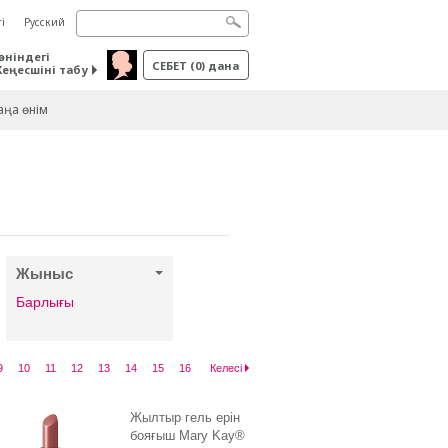
і
Русский
өніндегі
СЕБЕТ
(
0
) дана
Кеңесшіні табу
ңа өнім
Жыныс
Барлығы
9
10
11
12
13
14
15
16
Келесі
Жылтыр гель ерін
бояғыш Mary Kay®