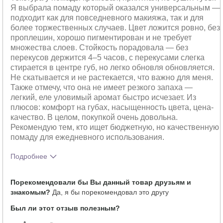
Я выбрала помаду который оказался универсальным —
подходит как для повседневного макияжа, так и для
более торжественных случаев. Цвет ложится ровно, без
проплешин, хорошо пигментирован и не требует
множества слоев. Стойкость порадовала — без
перекусов держится 4–5 часов, с перекусами слегка
стирается в центре губ, но легко обновля обновляется.
Не скатывается и не растекается, что важно для меня.
Также отмечу, что она не имеет резкого запаха —
легкий, еле уловимый аромат быстро исчезает. Из
плюсов: комфорт на губах, насыщенность цвета, цена-
качество. В целом, покупкой очень довольна.
Рекомендую тем, кто ищет бюджетную, но качественную
помаду для ежедневного использования.
Подробнее
Тебе понравился оттенок этого
5
Порекомендовали бы Вы данный товар друзьям и
продукта?
знакомым?
Да, я бы порекомендовал это другу
Как отличается опыт использования
5
этого продукта от декоративной
Был ли этот отзыв полезным?
косметики других брендов?