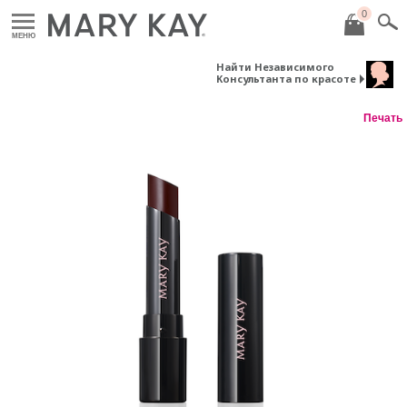
0
МЕНЮ
Найти Независимого
Консультанта по красоте
Печать