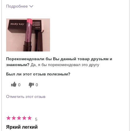
Подробнее
Тебе понравился оттенок этого
5
продукта?
Как отличается опыт использования
5
этого продукта от декоративной
косметики других брендов?
Порекомендовали бы Вы данный товар друзьям и
знакомым?
Да, я бы порекомендовал это другу
Был ли этот отзыв полезным?
0
0
Отметить этот отзыв
5
Яркий легкий