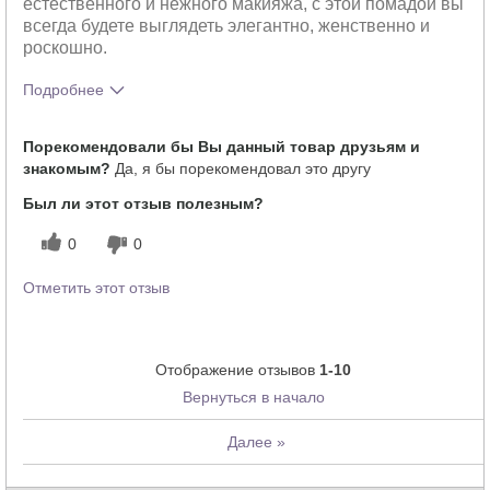
естественного и нежного макияжа, с этой помадой вы
всегда будете выглядеть элегантно, женственно и
роскошно.
Подробнее
Тебе понравился оттенок этого
5
Порекомендовали бы Вы данный товар друзьям и
продукта?
знакомым?
Да, я бы порекомендовал это другу
Как отличается опыт использования
5
этого продукта от декоративной
Был ли этот отзыв полезным?
косметики других брендов?
0
0
Отметить этот отзыв
Отображение отзывов
1-10
Вернуться в начало
Далее
»