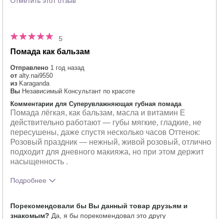
Отметить этот отзыв
5
Помада как бальзам
Отправлено
1 год назад
от
alty.nai9550
из
Karaganda
Вы
Независимый Консультант по красоте
Комментарии для Суперувлажняющая губная помада
Помада лёгкая, как бальзам, масла и витамин E
действительно работают — губы мягкие, гладкие, не
пересушены, даже спустя несколько часов Оттенок:
Розовый праздник — нежный, живой розовый, отлично
подходит для дневного макияжа, но при этом держит
насыщенность .
Подробнее
Тебе понравился оттенок этого
5
Порекомендовали бы Вы данный товар друзьям и
продукта?
знакомым?
Да, я бы порекомендовал это другу