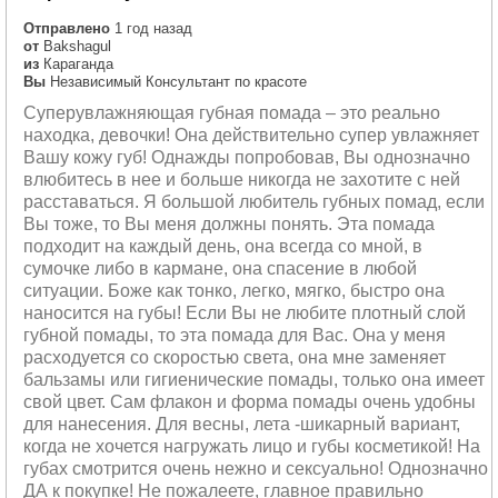
Отправлено
1 год назад
от
Bakshagul
из
Караганда
Вы
Независимый Консультант по красоте
Суперувлажняющая губная помада – это реально
находка, девочки! Она действительно супер увлажняет
Вашу кожу губ! Однажды попробовав, Вы однозначно
влюбитесь в нее и больше никогда не захотите с ней
расставаться. Я большой любитель губных помад, если
Вы тоже, то Вы меня должны понять. Эта помада
подходит на каждый день, она всегда со мной, в
сумочке либо в кармане, она спасение в любой
ситуации. Боже как тонко, легко, мягко, быстро она
наносится на губы! Если Вы не любите плотный слой
губной помады, то эта помада для Вас. Она у меня
расходуется со скоростью света, она мне заменяет
бальзамы или гигиенические помады, только она имеет
свой цвет. Сам флакон и форма помады очень удобны
для нанесения. Для весны, лета -шикарный вариант,
когда не хочется нагружать лицо и губы косметикой! На
губах смотрится очень нежно и сексуально! Однозначно
ДА к покупке! Не пожалеете, главное правильно