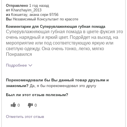
Отправлено
1 год назад
от
Khanzhayim_2013
из
Кокшетау, акана сери 97/56
Вы
Независимый Консультант по красоте
Комментарии для Суперувлажняющая губная помада
Суперувлажняющая губная помада в цвете фуксия это
очень нарядный и яркий цвет. Подойдет на выход, на
мероприятие или под соответствующую яркую или
светлую одежду. Она очень тонко, легко, мягко
Понравился
Подробнее
Тебе понравился оттенок этого
5
Порекомендовали бы Вы данный товар друзьям и
продукта?
знакомым?
Да, я бы порекомендовал это другу
Как отличается опыт использования
5
этого продукта от декоративной
Был ли этот отзыв полезным?
косметики других брендов?
0
0
Отметить этот отзыв