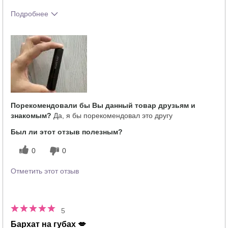
Подробнее
Тебе понравился оттенок этого
5
продукта?
Как отличается опыт использования
5
этого продукта от декоративной
косметики других брендов?
Порекомендовали бы Вы данный товар друзьям и
знакомым?
Да, я бы порекомендовал это другу
Был ли этот отзыв полезным?
0
0
Отметить этот отзыв
5
Бархат на губах 💋