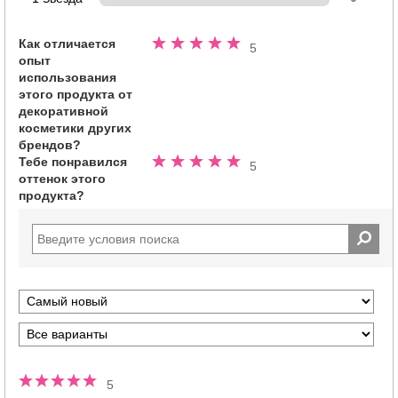
Как отличается
Номинальный
5
опыт
5.0
использования
из
этого продукта от
5
декоративной
звезд
косметики других
брендов?
Тебе понравился
Номинальный
5
оттенок этого
5.0
продукта?
из
5
звезд
5