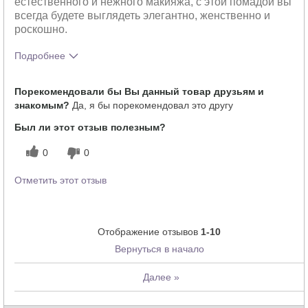
естественного и нежного макияжа, с этой помадой вы
всегда будете выглядеть элегантно, женственно и
роскошно.
Подробнее
Тебе понравился оттенок этого
5
Порекомендовали бы Вы данный товар друзьям и
продукта?
знакомым?
Да, я бы порекомендовал это другу
Как отличается опыт использования
5
этого продукта от декоративной
Был ли этот отзыв полезным?
косметики других брендов?
0
0
Отметить этот отзыв
Отображение отзывов
1-10
Вернуться в начало
Далее
»