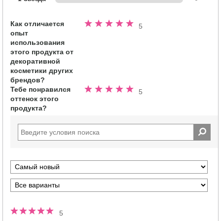
Как отличается
Номинальный
5
опыт
5.0
использования
из
этого продукта от
5
декоративной
звезд
косметики других
брендов?
Тебе понравился
Номинальный
5
оттенок этого
5.0
продукта?
из
5
звезд
5