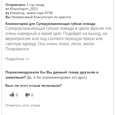
Отправлено
1 год назад
от
Khanzhayim_2013
из
Кокшетау, акана сери 97/56
Вы
Независимый Консультант по красоте
Комментарии для Суперувлажняющая губная помада
Суперувлажняющая губная помада в цвете фуксия это
очень нарядный и яркий цвет. Подойдет на выход, на
мероприятие или под соответствующую яркую или
светлую одежду. Она очень тонко, легко, мягко
Понравился
Подробнее
Тебе понравился оттенок этого
5
Порекомендовали бы Вы данный товар друзьям и
продукта?
знакомым?
Да, я бы порекомендовал это другу
Как отличается опыт использования
5
этого продукта от декоративной
Был ли этот отзыв полезным?
косметики других брендов?
0
0
Отметить этот отзыв