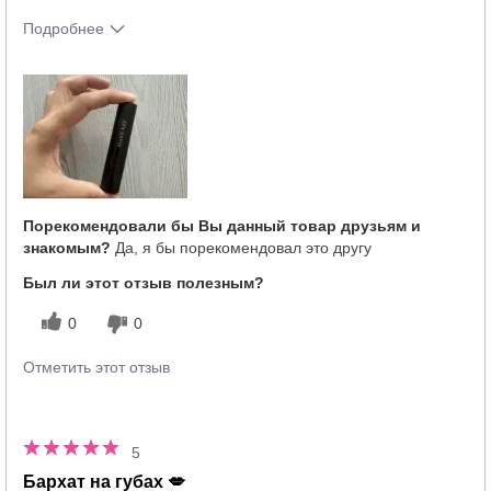
Подробнее
Тебе понравился оттенок этого
5
продукта?
Как отличается опыт использования
5
этого продукта от декоративной
косметики других брендов?
Порекомендовали бы Вы данный товар друзьям и
знакомым?
Да, я бы порекомендовал это другу
Был ли этот отзыв полезным?
0
0
Отметить этот отзыв
5
Бархат на губах 💋