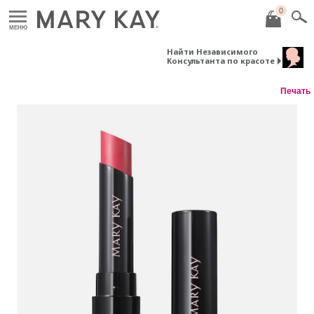
0
МЕНЮ
Найти Независимого
Консультанта по красоте
Печать