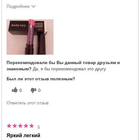
Подробнее
Тебе понравился оттенок этого
5
продукта?
Как отличается опыт использования
5
этого продукта от декоративной
косметики других брендов?
Порекомендовали бы Вы данный товар друзьям и
знакомым?
Да, я бы порекомендовал это другу
Был ли этот отзыв полезным?
0
0
Отметить этот отзыв
5
Яркий легкий