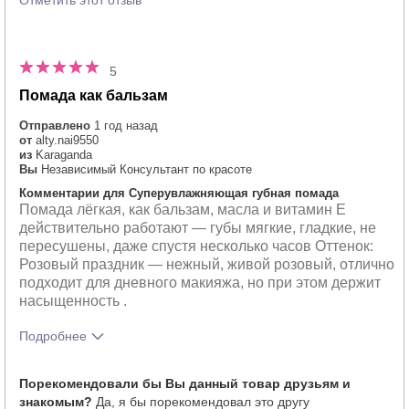
Отметить этот отзыв
5
Помада как бальзам
Отправлено
1 год назад
от
alty.nai9550
из
Karaganda
Вы
Независимый Консультант по красоте
Комментарии для Суперувлажняющая губная помада
Помада лёгкая, как бальзам, масла и витамин E
действительно работают — губы мягкие, гладкие, не
пересушены, даже спустя несколько часов Оттенок:
Розовый праздник — нежный, живой розовый, отлично
подходит для дневного макияжа, но при этом держит
насыщенность .
Подробнее
Тебе понравился оттенок этого
5
Порекомендовали бы Вы данный товар друзьям и
продукта?
знакомым?
Да, я бы порекомендовал это другу