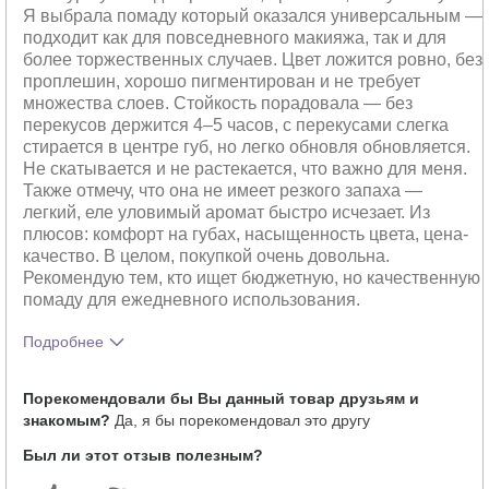
Я выбрала помаду который оказался универсальным —
подходит как для повседневного макияжа, так и для
более торжественных случаев. Цвет ложится ровно, без
проплешин, хорошо пигментирован и не требует
множества слоев. Стойкость порадовала — без
перекусов держится 4–5 часов, с перекусами слегка
стирается в центре губ, но легко обновля обновляется.
Не скатывается и не растекается, что важно для меня.
Также отмечу, что она не имеет резкого запаха —
легкий, еле уловимый аромат быстро исчезает. Из
плюсов: комфорт на губах, насыщенность цвета, цена-
качество. В целом, покупкой очень довольна.
Рекомендую тем, кто ищет бюджетную, но качественную
помаду для ежедневного использования.
Подробнее
Тебе понравился оттенок этого
5
Порекомендовали бы Вы данный товар друзьям и
продукта?
знакомым?
Да, я бы порекомендовал это другу
Как отличается опыт использования
5
этого продукта от декоративной
Был ли этот отзыв полезным?
косметики других брендов?