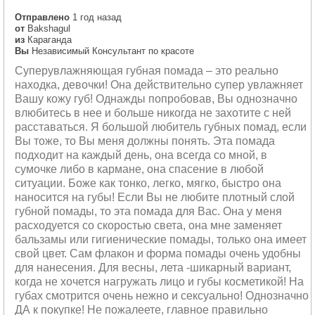
Отправлено
1 год назад
от
Bakshagul
из
Караганда
Вы
Независимый Консультант по красоте
Суперувлажняющая губная помада – это реально
находка, девочки! Она действительно супер увлажняет
Вашу кожу губ! Однажды попробовав, Вы однозначно
влюбитесь в нее и больше никогда не захотите с ней
расставаться. Я большой любитель губных помад, если
Вы тоже, то Вы меня должны понять. Эта помада
подходит на каждый день, она всегда со мной, в
сумочке либо в кармане, она спасение в любой
ситуации. Боже как тонко, легко, мягко, быстро она
наносится на губы! Если Вы не любите плотный слой
губной помады, то эта помада для Вас. Она у меня
расходуется со скоростью света, она мне заменяет
бальзамы или гигиенические помады, только она имеет
свой цвет. Сам флакон и форма помады очень удобны
для нанесения. Для весны, лета -шикарный вариант,
когда не хочется нагружать лицо и губы косметикой! На
губах смотрится очень нежно и сексуально! Однозначно
ДА к покупке! Не пожалеете, главное правильно