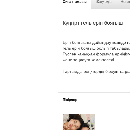
Сипаттамасы
Жағу әдіс
Негіз
Күңгірт гель ерін бояғыш
Ерін бояғышты дайындау кезінде г
гель ерін бояғыш болып табылады. О
Түспен қаныққан формула ерніңізг
және таңдауға көмектеседі.
Тартымды реңктердің біреуін таңд
Пікірлер