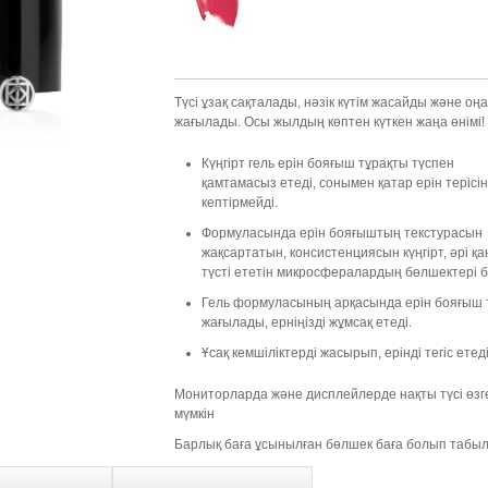
Түсі ұзақ сақталады, нәзік күтім жасайды және оң
жағылады. Осы жылдың көптен күткен жаңа өнімі!
Күңгірт гель ерін бояғыш тұрақты түспен
қамтамасыз етеді, сонымен қатар ерін терісі
кептірмейді.
Формуласында ерін бояғыштың текстурасын
жақсартатын, консистенциясын күңгірт, әрі қ
түсті ететін микросфералардың бөлшектері б
Гель формуласының арқасында ерін бояғыш т
жағылады, ерніңізді жұмсақ етеді.
Ұсақ кемшіліктерді жасырып, ерінді тегіс етеді
Мониторларда және дисплейлерде нақты түсі өзг
мүмкін
Барлық баға ұсынылған бөлшек баға болып табы