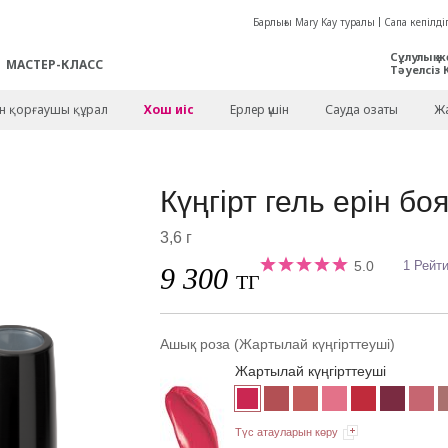
Барлығы Mary Kay туралы
Сапа кепілдіг
Сұлулық ж
МАСТЕР-КЛАСС
Тәуелсіз 
ен қорғаушы құрал
Хош иіс
Ерлер үшін
Сауда озаты
Жа
Күңгірт гель ерін б
3,6 г
5.0
1 Рейт
9 300
ТГ
Ашық роза (Жартылай күңгірттеуші)
Жартылай күңгірттеуші
Түс атауларын көру