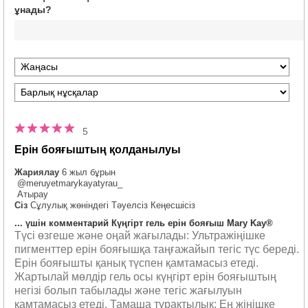
ұнады?
5.0
5
Ерін бояғыштың қолданылуы
Жариялау
6 жыл бұрын
@meruyetmarykayatyrau_
Атырау
Сіз
Сұлулық жөніндегі Тәуелсіз Кеңесшісіз
... үшін комментарий Күңгірт гель ерін бояғыш Mary Kay®
Түсі өзгеше және оңай жағылады: Ультражіңішке
пигменттер ерін бояғышқа таңғажайып тегіс түс береді.
Ерін бояғышты қанық түспен қамтамасыз етеді.
Жартылай мөлдір гель осы күңгірт ерін бояғыштың
негізі болып табылады және тегіс жағылуын
қамтамасыз етеді. Тамаша тұрақтылық: Ең жіңішке