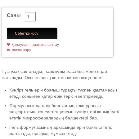
Саны
Себетке қосу
Қалаулар парағына сақтау
жасап көру
Түсі ұзақ сақталады, нәзік күтім жасайды және оңай
жағылады. Осы жылдың көптен күткен жаңа өнімі!
Күңгірт гель ерін бояғыш тұрақты түспен қамтамасыз
етеді, сонымен қатар ерін терісін кептірмейді.
Формуласында ерін бояғыштың текстурасын
жақсартатын, консистенциясын күңгірт, әрі қанық түсті
ететін микросфералардың бөлшектері бар.
Гель формуласының арқасында ерін бояғыш тегіс
жағылады, ерніңізді жұмсақ етеді.