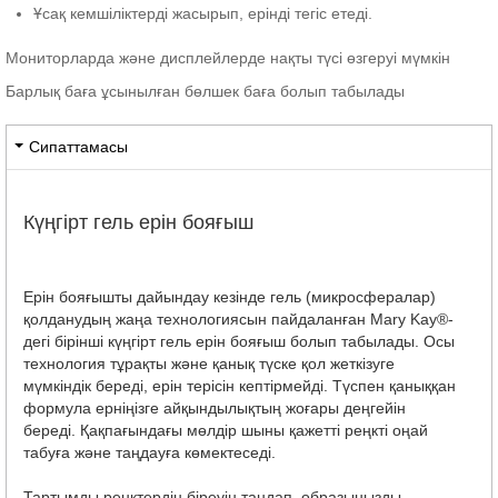
Ұсақ кемшіліктерді жасырып, ерінді тегіс етеді.
Мониторларда және дисплейлерде нақты түсі өзгеруі мүмкін
Барлық баға ұсынылған бөлшек баға болып табылады
Сипаттамасы
Күңгірт гель ерін бояғыш
Ерін бояғышты дайындау кезінде гель (микросфералар)
қолданудың жаңа технологиясын пайдаланған Mary Kay®-
дегі бірінші күңгірт гель ерін бояғыш болып табылады. Осы
технология тұрақты және қанық түске қол жеткізуге
мүмкіндік береді, ерін терісін кептірмейді. Түспен қаныққан
формула ерніңізге айқындылықтың жоғары деңгейін
береді. Қақпағындағы мөлдір шыны қажетті реңкті оңай
табуға және таңдауға көмектеседі.
Тартымды реңктердің біреуін таңдап, образыңызды