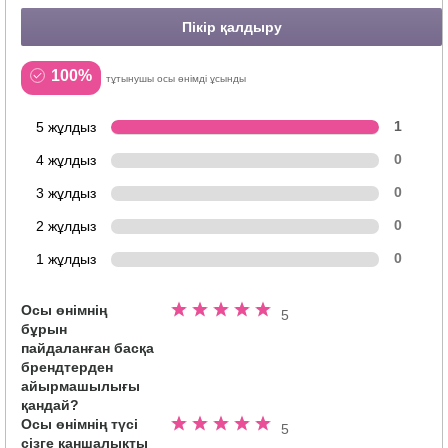
Пікір қалдыру
100%
тұтынушы осы өнімді ұсынды
5 жұлдыз
1
4 жұлдыз
0
3 жұлдыз
0
2 жұлдыз
0
1 жұлдыз
0
Осы өнімнің
5
5
бұрын
жұлдыздың
пайдаланған басқа
5.0
брендтерден
айырмашылығы
қандай?
Осы өнімнің түсі
5
5
сізге қаншалықты
жұлдыздың