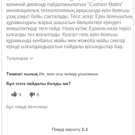
кремний диоксиді пайдаланылатын "Cushion Matrix"
инновациялық технологияның арқасында ерін бояғыш
ұзақ уақыт бойы сақталады. Тегіс әсер: Ерін бояғыштың
құрамындағы жарық шашатын бөлшектері еріндегі
кемшіліктерді тегістейді. Нәзік күтім: Еріннің нәзік терісі
ылғалды тез жоғалтады. Күңгірт гель ерін бояғыш
құрамында күнбағыс майы мен жожоба майы секілді
ерінді ылғалдандыратын пайдалы қосындылар бар.
Толығырақ
Осы өнімнің түсі сізге қаншалықты
5
Төменгі сызық
Ия, мен осы өнімді ұсынамын
ұнады?
Осы өнімнің бұрын пайдаланған басқа
5
Бұл сізге пайдалы болды ма?
брендтерден айырмашылығы қандай?
3
0
Бұл пікірді белгілеңіз
Пікірді көрсету
1-1