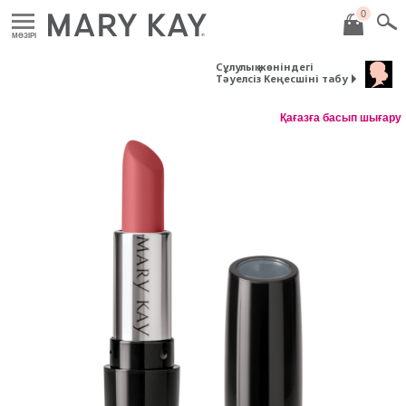
0
MӘЗІРІ
Сұлулық жөніндегі
Тәуелсіз Кеңесшіні табу
Қағазға басып шығару