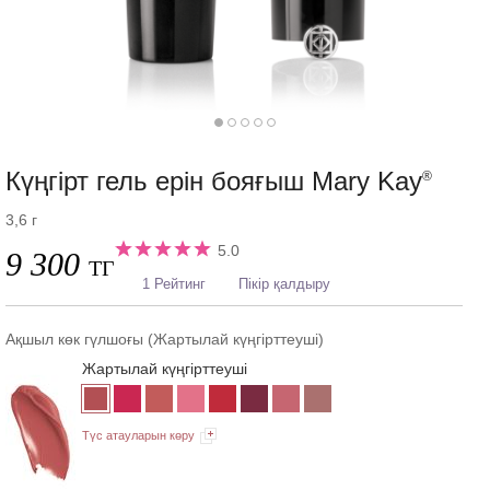
Күңгірт гель ерін бояғыш Mary Kay
®
3,6 г
5.0
9 300
ТГ
1 Рейтинг
Пікір қалдыру
Ақшыл көк гүлшоғы (Жартылай күңгірттеуші)
Жартылай күңгірттеуші
Түс атауларын көру