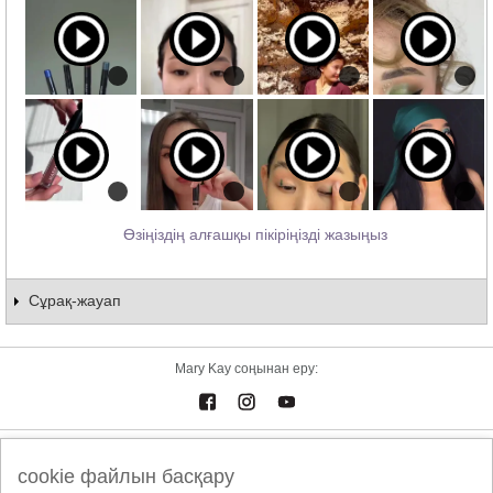
Өзіңіздің алғашқы пікіріңізді жазыңыз
Сұрақ-жауап
Mary Kay соңынан еру:
Электрондық каталог
Байланыстар
cookie файлын басқару