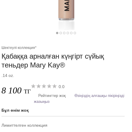
Шектеулі коллекция*
Қабаққа арналған күңгірт сүйық
теньдер Mary Kay®
.14 oz.
0.0
8 100
ТГ
Рейтингтер жоқ
Өзіңіздің алғашқы пікіріңізді
жазыңыз
Бұл өнім жоқ
Лимиттелген коллекция