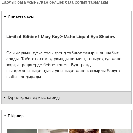
Барлық баға ұсынылған бөлшек баға болып табылады
Сипаттамасы
Limited-Edition†
Mary Kay® Matte Liquid Eye Shadow
Осы жарқын, түске толы тренд табиғат сиқырынан шабыт
алады. Табиғат әлемі қарқынды пигмент, топырақ түс және
жарқын реңктерде бейнеленген. Бұл тренд
шығармашылыққа, қызығушылыққа және көпқырлы болуға
шабыттандырады.
Құрал қалай жұмыс істейді
Пікірлер