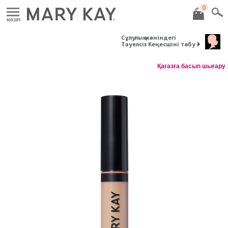
0
MӘЗІРІ
Сұлулық жөніндегі
Тәуелсіз Кеңесшіні табу
Қағазға басып шығару