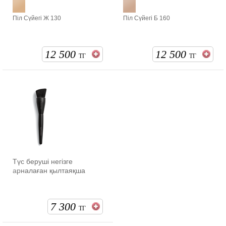
Піл Сүйегі Ж 130
Піл Сүйегі Б 160
12 500
12 500
ТГ
ТГ
Түс беруші негізге
арналаған қылтаяқша
7 300
ТГ