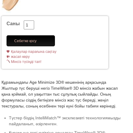
Саны
Себетке қосу
Қалаулар парағына сақтау
жасап көру
Мінсіз түсіңді тап!
Құрамындағы Age Minimize 3D® кешенінің арқасында
Жылтыр түс беруші негіз TimeWise® 3D мінсіз жабын жасап
қана қоймай, ол уақыттан тыс сұлулық сыйлайды. Оның
формуласы сіздің бетіңізге мінсіз жас түс береді, жеңіл
текстуралы, соның есебінен тері күні бойы табиғи көрінеді.
Түстер біздің IntelliMatch™ эксклюзивті технологиямызды
пайдаланып, әзірленген.
Құрамына тері күтіміне арналған TimeWise® 3D®