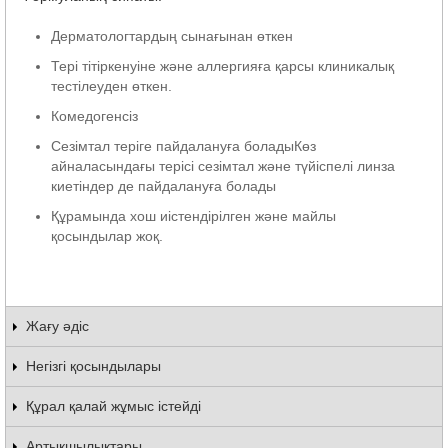
Дерматологтардың сынағынан өткен
Тері тітіркенуіне және аллергияға қарсы клиникалық
тестілеуден өткен.
Комедогенсіз
Сезімтал теріге пайдалануға боладыКөз
айналасындағы терісі сезімтал және түйіспелі линза
киетіндер де пайдалануға болады
Құрамында хош иістендірілген және майлы
қосындылар жоқ.
Жағу әдіс
Негізгі қосындылары
Құрал қалай жұмыс істейді
Артықшылықтары