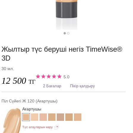
Жылтыр түс беруші негіз TimeWise®
3D
30 мл.
5.0
12 500
ТГ
2 Бағалар
Пікір қалдыру
Піл Сүйегі Ж 120 (Ағартушы)
Ағартушы
Түс атауларын көру