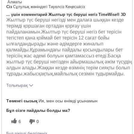
Алматы
Сіз
Сұлулық жөніндегі Тәуелсіз Кеңесшісіз
... үшін комментарий Жылтыр түс беруші негіз TimeWise® 3D
Жылтыр түс беруші негізді мен далаға шыққан кезде
терімді қоршаған ортадан қорғау үшін
пайдаланамын.Жылтыр түс беруші негіз бет терісін
тегістеп қана қоймай бет терісін 12 сағат бойы
ылғалдандырады және әдімдерге жиналып
қалмайды.Құрамындағы пайдалы қосындылары бет
терісіің жас әдемі болуын қамтамассыз етеді.Басқа
жылтыр түс беруші негізден айырмашылық әжім түсудің
алдын алады.Жаққан кезде өзімнің терім сияқты болып
тұрады.жабысқақтық,майлылық сезімін тудырмайды.
Толығырақ
Осы өнімнің түсі сізге қаншалықты
5
Төменгі сызық
Ия, мен осы өнімді ұсынамын
ұнады?
Осы өнімнің бұрын пайдаланған басқа
5
Бұл сізге пайдалы болды ма?
брендтерден айырмашылығы қандай?
6
0
Бұл пікірді белгілеңіз