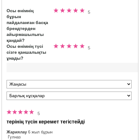
Осы өнімнің
5
5
бұрын
жұлдыздың
пайдаланған басқа
5.0
брендтерден
айырмашылығы
қандай?
Осы өнімнің түсі
5
5
сізге қаншалықты
жұлдыздың
ұнады?
5.0
5
терінің түсін керемет тегістейді
Жариялау
6 жыл бұрын
Гулназ