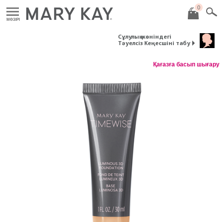
0
MӘЗІРІ
Сұлулық жөніндегі
Тәуелсіз Кеңесшіні табу
Қағазға басып шығару