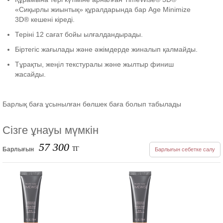
«Сиқырлы жиынтық» құралдарында бар Age Minimize
3D® кешені кіреді.
Теріні 12 сағат бойы ылғалдандырады.
Біртегіс жағылады және әжімдерде жиналып қалмайды.
Тұрақты, жеңіл текстуралы және жылтыр финиш
жасайды.
Барлық баға ұсынылған бөлшек баға болып табылады
Сізге ұнауы мүмкін
57 300
ТГ
Барлығын
Барлығын себетке салу