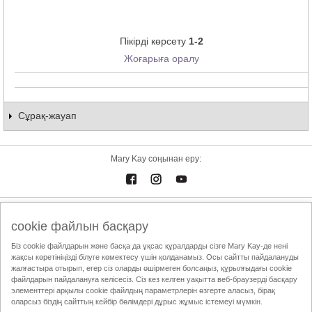
Пікірді көрсету
1-2
Жоғарыға оралу
Сұрақ-жауап
Mary Kay соңынан еру:
Электрондық каталог
Байланыстар
cookie файлын басқару
Біз cookie файлдарын және басқа да ұқсас құралдарды сізге Mary Kay-де нені
Пайдалану шарттары
Жеткізу және төлем
Mary Kay InTouch
жақсы көретініңізді білуге көмектесу үшін қолданамыз. Осы сайтты пайдалануды
Құпиялылық саясаты
Сұлулық жөніндегі Тәуелсіз Кеңесшіні табу
жалғастыра отырып, егер сіз оларды өшірмеген болсаңыз, құрылғыдағы cookie
файлдарын пайдалануға келісесіз. Сіз кез келген уақытта веб-браузерді басқару
ҚТСА этика кодексі
элементтері арқылы cookie файлдың параметрлерін өзгерте аласыз, бірақ
оларсыз біздің сайттың кейбір бөлімдері дұрыс жұмыс істемеуі мүмкін.