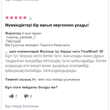
5
Мүмкіндіктері бір жағып көргеннен ұнады!
Жариялау
6 жыл бұрын
marykay_pavlodar_1
Павлодар
Сіз
Сұлулық жөніндегі Тәуелсіз Кеңесшісіз
... үшін комментарий Жылтыр түс беруші негіз TimeWise® 3D
Бұл түс беруші негіз бетке тегіс жағылады және дұрыс
таңдалған жағдайда бетіңіздің түсін қабылдайды. Бетке
жаққанда өте жеңіл және ауырлық сезілмейді,
қабыршақтанбайды. Ылғалдандырады.
Төменгі сызық
Ия, мен осы өнімді ұсынамын
Бұл сізге пайдалы болды ма?
7
0
Бұл пікірді белгілеңіз