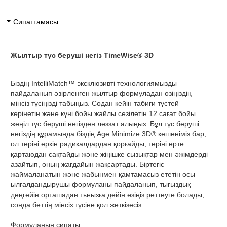
Сипаттамасы
Жылтыр түс беруші негіз TimeWise® 3D
Біздің IntelliMatch™ эксклюзивті технологиямызды
пайдаланып әзірленген жылтыр формуладан өзіңіздің
мінсіз түсіңізді табыңыз. Содан кейін табиғи түстей
көрінетін және күні бойы жайлы сезілетін 12 сағат бойы
жеңіл түс беруші негізден ләззат алыңыз. Бұл түс беруші
негіздің құрамында біздің Age Minimize 3D® кешеніміз бар,
ол теріні еркін радикалдардан қорғайды, теріні ерте
қартаюдан сақтайды және жіңішке сызықтар мен әжімдерді
азайтып, оның жағдайын жақсартады. Біртегіс
жаймаланатын және жабынмен қамтамасыз ететін осы
ылғалдандырушы формуланы пайдаланып, тығыздық
деңгейін орташадан тығызға дейін өзіңіз реттеуге болады,
сонда беттің мінсіз түсіне қол жеткізесіз.
Формуланың сипаты: