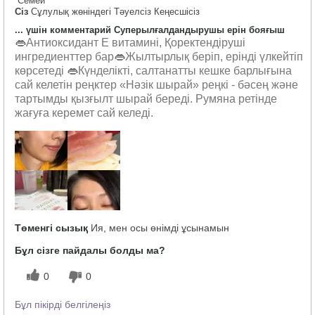
Семей
Сіз
Сұлулық жөніндегі Тәуелсіз Кеңесшісіз
... үшін комментарий Суперылғалдандырушы ерін бояғыш
👄Антиоксидант Е витамині, Қоректендіруші
ингредиенттер бар👄Жылтырлық беріп, ерінді үлкейтіп
көрсетеді 👄Күнделікті, салтанатты кешке барлығына
сай келетін реңктер «Нәзік шырай» реңкі - бәсең және
тартымды қызғылт шырай береді. Румяна ретінде
жағуға керемет сай келеді.
Төменгі сызық
Ия, мен осы өнімді ұсынамын
Бұл сізге пайдалы болды ма?
0
0
Бұл пікірді белгілеңіз