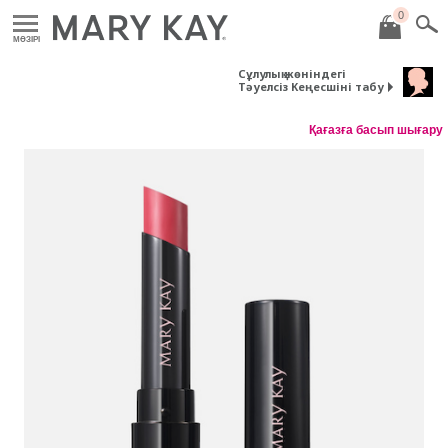
0
MӘЗІРІ
Сұлулық жөніндегі
Тәуелсіз Кеңесшіні табу
Қағазға басып шығару