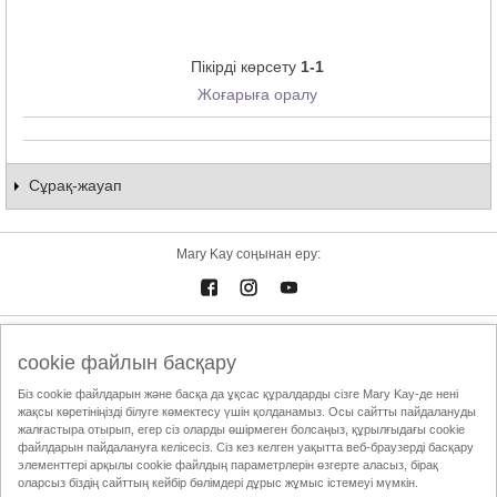
Пікірді көрсету
1-1
Жоғарыға оралу
Сұрақ-жауап
Mary Kay соңынан еру:
Электрондық каталог
Байланыстар
cookie файлын басқару
Пайдалану шарттары
Жеткізу және төлем
Mary Kay InTouch
Біз cookie файлдарын және басқа да ұқсас құралдарды сізге Mary Kay-де нені
жақсы көретініңізді білуге көмектесу үшін қолданамыз. Осы сайтты пайдалануды
Құпиялылық саясаты
Сұлулық жөніндегі Тәуелсіз Кеңесшіні табу
жалғастыра отырып, егер сіз оларды өшірмеген болсаңыз, құрылғыдағы cookie
файлдарын пайдалануға келісесіз. Сіз кез келген уақытта веб-браузерді басқару
ҚТСА этика кодексі
элементтері арқылы cookie файлдың параметрлерін өзгерте аласыз, бірақ
оларсыз біздің сайттың кейбір бөлімдері дұрыс жұмыс істемеуі мүмкін.