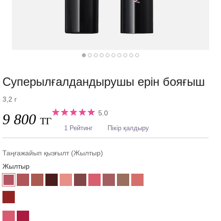
Суперылғалдандырушы ерін бояғыш
3,2 г
5.0
9 800
ТГ
1 Рейтинг
Пікір қалдыру
Таңғажайып қызғылт (Жылтыр)
Жылтыр