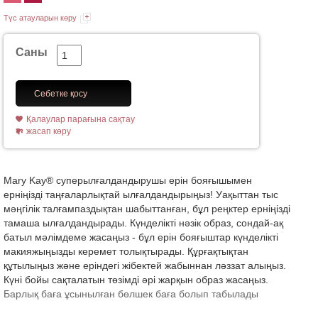
Түс атауларын көру
Саны
Себетке қосу
Қалаулар парағына сақтау
жасап көру
Mary Kay® суперылғалдандырушы ерін бояғышымен
ерніңізді таңғаларлықтай ылғалдандырыңыз! Уақыттан тыс
мәңгілік талғампаздықтан шабыттанған, бұл реңктер ерніңізді
тамаша ылғалдандырады. Күнделікті нәзік образ, сондай-ақ
батыл мәлімдеме жасаңыз - бұл ерін бояғыштар күнделікті
макияжыңызды керемет толықтырады. Құрғақтықтан
құтылыңыз және еріндегі жібектей жабыннан ләззат алыңыз.
Күні бойы сақталатын төзімді әрі жарқын образ жасаңыз.
Барлық баға ұсынылған бөлшек баға болып табылады