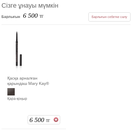
Сізге ұнауы мүмкін
6 500
ТГ
Барлығын
Барлығын себетке салу
Қасқа арналған
қарындаш Mary Kay®
Қара-қоңыр
6 500
ТГ