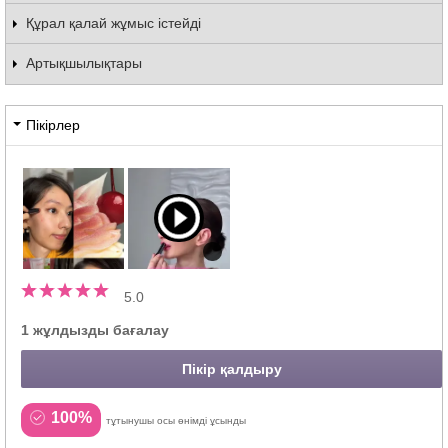
Құрал қалай жұмыс істейді
Артықшылықтары
Пікірлер
5.0
1 жұлдызды бағалау
Пікір қалдыру
100%
тұтынушы осы өнімді ұсынды