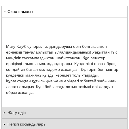
Сипаттамасы
Mary Kay® суперылғалдандырушы ерін бояғышымен
ерніңізді таңғаларлықтай ылғалдандырыңыз! Уақыттан тыс
мәңгілік талғампаздықтан шабыттанған, бұл реңктер
ерніңізді тамаша ылғалдандырады. Күнделікті нәзік образ,
сондай-ақ батыл мәлімдеме жасаңыз - бұл ерін бояғыштар
күнделікті макияжыңызды керемет толықтырады.
Құрғақтықтан құтылыңыз және еріндегі жібектей жабыннан
ләззат алыңыз. Күні бойы сақталатын төзімді әрі жарқын
образ жасаңыз.
Жағу әдіс
Негізгі қосындылары